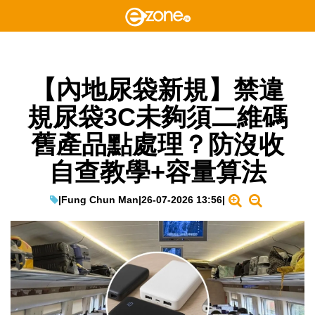
【內地尿袋新規】禁違
規尿袋3C未夠須二維碼
舊產品點處理？防沒收
自查教學+容量算法
|
Fung Chun Man
|
26-07-2026 13:56
|