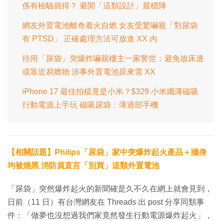
係有檢驗就得？ 避開「這類設計」最穩陣
網友外置電池離奇着火自燃 女友受驚嚇親「對尿袋
有 PTSD」 正確處理方法可放進 XX 內
待用「尿袋」突爆炸嚇親樓主一家警世：避免放床邊
或靠近易燃物 涉事外置電池原來需 XX
iPhone 17 最佳拍檔竟是小米？$329 小米纖薄磁吸
行動電源上手玩 磁吸尿袋：薄過部手機
【相關話題】Philips「尿袋」家中突爆炸起火產品＋牆身
均被燒黑 消防員直言「別買」這類外置電池
「尿袋」突然爆炸起火的新聞確是久不久在網上就會見到，
日前（11 日）有台灣網友在 Threads 出 post 分享同類事
件：「做夢也沒想過我們家竟然發生行動電源爆炸起火」，