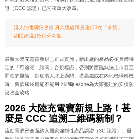
證（CCC 認證）已迎來重大改革。
港人怕電騙狂收線 真入境處職員連打3次「求饒」
網民建議1招秒分真假
最新大陸充電寶新規已正式實施，新出廠的產品必須具備特
定的「可追溯二維碼」合規標識，否則將面臨無法上市甚至
罰款的風險。到底港人北上過關、搭高鐵或在內地機場轉機
時，舊款尿袋還能不能用？即睇 ezone為大家整理的安檢防
沒收全攻略！
2026 大陸充電寶新規上路！甚
麼是 CCC 追溯二維碼新制？
流動電源已全面納入國家強制性產品認證（3C 認證）。最