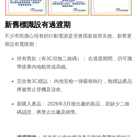
新舊標識設有過渡期
不少市民擔心現有的行動電源是否會因新規而失效。新舊更
替設有寬限期：
持有舊款（有3C但無二維碼）： 在過渡期間，仍可攜
帶搭乘內地航班或高鐵。
完全無3C標誌： 內地安檢一律嚴格執行，無標誌產品
將被禁止登機及沒收。
新購入產品： 2026年3月後出廠的新品，若缺少二維
碼認證，將禁止出廠及銷售。