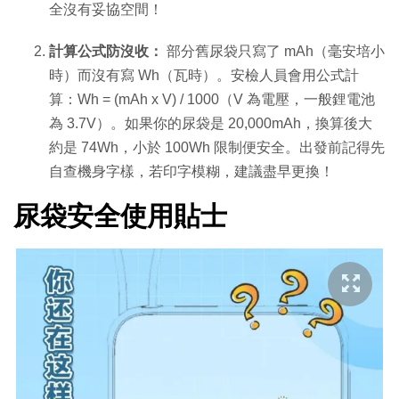
全沒有妥協空間！
計算公式防沒收：
部分舊尿袋只寫了 mAh（毫安培小
時）而沒有寫 Wh（瓦時）。安檢人員會用公式計
算：
Wh = (mAh x V) / 1000
（V 為電壓，一般鋰電池
為 3.7V）。如果你的尿袋是 20,000mAh，換算後大
約是 74Wh，小於 100Wh 限制便安全。出發前記得先
自查機身字樣，若印字模糊，建議盡早更換！
尿袋安全使用貼士