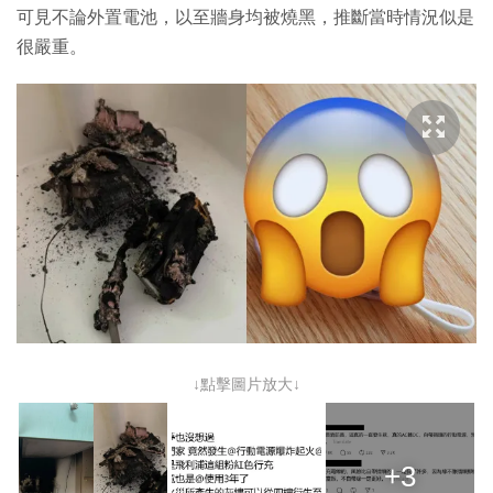
可見不論外置電池，以至牆身均被燒黑，推斷當時情況似是
很嚴重。
↓點擊圖片放大↓
+3