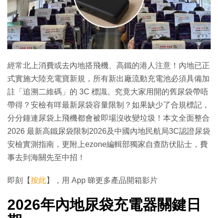
經常北上消費或去內地搭飛機、高鐵的港人注意！內地已正
式實施大陸充電寶新規，所有新出廠流動充電池必須具備加
註「追溯二維碼」的 3C 標識。究竟大家用開的舊尿袋帶唔
帶得？安檢有咩最新尿袋容量限制？如果缺少了合規標記，
分分鐘連尿袋上飛機都會被即場沒收變垃圾！本文全面整合
2026 最新高鐵尿袋限制2026及中國內地民航局3C認證尿袋
安檢實測指南，更附上ezone編輯部獨家自查防伏貼士，費
事去到海關先至中招！
即刻【
按此
】，用 App 睇更多產品開箱影片
2026年內地尿袋充電器關鍵日