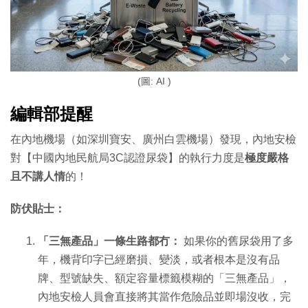
(圖: AI )
編輯部提醒
在內地機場（如深圳寶安、廣州白雲機場）發現，內地安檢
對【中國內地民航局3C認證尿袋】的執行力度是
極度嚴格
且不講人情
的！
防伏貼士：
「三無產品」一條生路都冇：
如果你的舊尿袋用了多
年，機背印字已經磨損、變淡，或者根本是沒有品
牌、型號缺失、額定容量標籤模糊的「三無產品」，
內地安檢人員會直接將其當作危險品並即場沒收，完