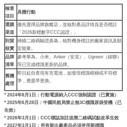
檢查
具體行動
項目
選購
優先選擇品牌旗艦店，並核對產品詳情頁是否標註
渠道
「2026新標數字CCC認證」。
到貨
掃瞄二維碼驗證真偽，核對機身標註的廠家資訊及額
核實
定能量。
品牌
參考華為、小米、Anker（安克）、Ugreen（綠聯）
清單
等已完成標識更新的品牌。
即日起自查現有充電池，如發現標識模糊或不符標
舊機
準，應盡早更換。
處理
* 2024年8月1日：行動電源納入CCC強制認證（已實施）
* 2025年6月28日：中國民航局禁止無3C標識尿袋登機（已
生效）
* 2026年3月1日：CCC標誌加註追溯二維碼試點改革生效
* 2027年3月1日：所有新出廠產品必須使用新標識