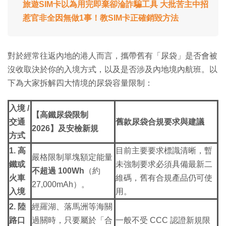
旅遊SIM卡以為用完即棄卻淪詐騙工具 大批苦主中招
惹官非全因無做1事！教SIM卡正確銷毀方法
對於經常往返內地的港人而言，攜帶舊有「尿袋」是否會被
沒收取決於你的入境方式，以及是否涉及內地境內航班。以
下為大家拆解四大情境的尿袋容量限制：
入境 /
【高鐵尿袋限制
交通
舊款尿袋合規要求與建議
2026】及安檢新規
方式
1. 高
目前主要要求標識清晰，暫
嚴格限制單塊額定能量
鐵或
未強制要求必須具備最新二
不超過 100Wh
（約
火車
維碼，舊有合規產品仍可使
27,000mAh）。
入境
用。
2. 陸
經羅湖、落馬洲等海關
路口
過關時，只要屬於「合
一般不受 CCC 認證新規限