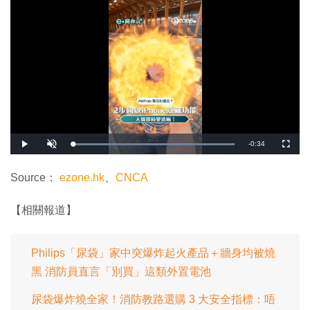
剩
-
0:34
載
播
開
全
入
放
啟
螢
完
音
幕
餘
畢
效
:
Source：
ezone.hk
、
CNCA
1
時
0
0
.
間
【相關報道】
0
0
%
Philips「尿袋」家中突爆炸起火產品＋牆身均被燒
黑 消防員直言「別買」這類外置電池
尿袋爆炸燒全家！消防教路選購 3 大安全指標：唔