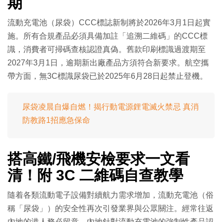
期
流動充電池（尿袋）CCC標誌新制將於2026年3月1日起實
施。所有合規產品必須具備加註「追溯二維碼」的CCC標
識，消費者可掃碼查核認證真偽。舊款印刷標識過渡期至
2027年3月1日，逾期新出廠產品方須符合新要求。航空攜
帶方面，無3C標識尿袋已於2025年6月28日起禁止登機。
尿袋凌晨自爆自燃！揭行動電源鋰電滅火禁忌 真消
防教路1招應急保命
搭高鐵/飛機安檢要求一文看
清！附 3C 二維碼自查教學
隨着各類流動電子設備對續航力需求增加，流動充電池（俗
稱「尿袋」）的安全性再次引發業界與公眾關注。經常往返
內地的港人務必留意，內地針對流動充電池的強制性產品認