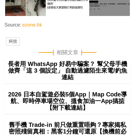
Source:
ezone.hk
科技
相關文章
長者用 WhatsApp 好易中騙案？ 幫父母手機
做齊「這 3 個設定」 自動過濾陌生來電/釣魚
連結
2026 日本自駕遊必裝5個App｜Map Code導
航、即時停車場空位、搵食加油一App搞掂
【附下載連結】
舊手機 Trade-in 前只做重置唔夠？專家揭私
密照殘留真相：黑客1分鐘可還原【換機前必