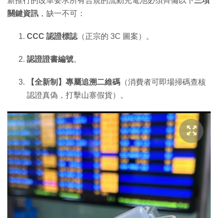
新推行的改革要求所有合規的流動充電池必須齊備以下
三項
關鍵資訊
，缺一不可：
CCC 認證標誌
（正宗的 3C 圖案）。
認證證書編號
。
【全新制】專屬追溯二維碼
（消費者可即場掃碼查核
認證真偽，打擊山寨假貨）。