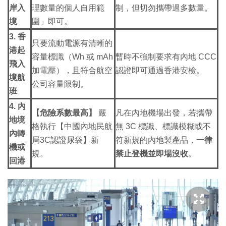
岸入
理數量的個人自用範
制，但切勿攜帶過多數量。
境
圍」即可。
3. 香
只要流動電源有清晰的
港起
容量標識（Wh 或 mAh
暫時不強制要求有內地 CCC
飛入
加電壓），且符合航空
認證即可通過香港安檢。
境航
公司容量限制。
班
4. 內
【危險系數最高】
嚴
凡在內地機場出發，若攜帶
地境
格執行【中國內地民航
無 3C 標識、標識模糊或不
內轉
局3C認證尿袋】新
符新規的內地製產品，
一律
機或
規。
禁止登機並即場沒收
。
回港