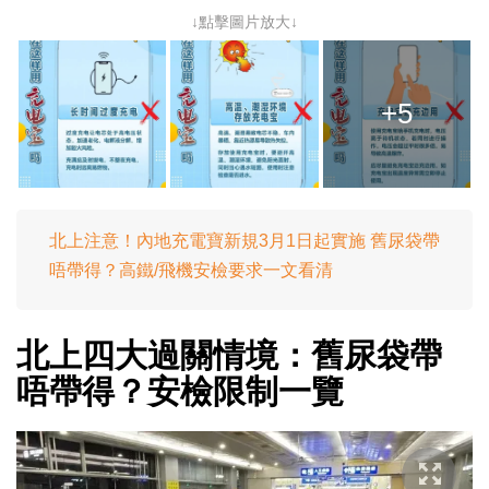
↓點擊圖片放大↓
+5
北上注意！內地充電寶新規3月1日起實施 舊尿袋帶
唔帶得？高鐵/飛機安檢要求一文看清
北上四大過關情境：舊尿袋帶
唔帶得？安檢限制一覽