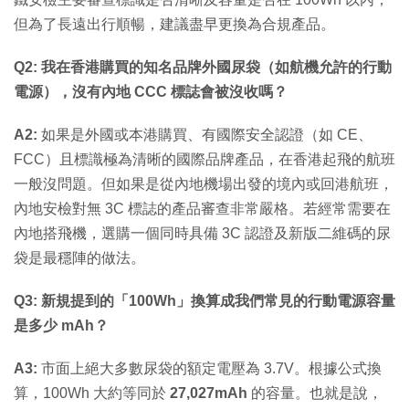
但為了長遠出行順暢，建議盡早更換為合規產品。
Q2: 我在香港購買的知名品牌外國尿袋（如航機允許的行動
電源），沒有內地 CCC 標誌會被沒收嗎？
A2:
如果是外國或本港購買、有國際安全認證（如 CE、
FCC）且標識極為清晰的國際品牌產品，在香港起飛的航班
一般沒問題。但如果是從內地機場出發的境內或回港航班，
內地安檢對無 3C 標誌的產品審查非常嚴格。若經常需要在
內地搭飛機，選購一個同時具備 3C 認證及新版二維碼的尿
袋是最穩陣的做法。
Q3: 新規提到的「100Wh」換算成我們常見的行動電源容量
是多少 mAh？
A3:
市面上絕大多數尿袋的額定電壓為 3.7V。根據公式換
算，100Wh 大約等同於
27,027mAh
的容量。也就是說，