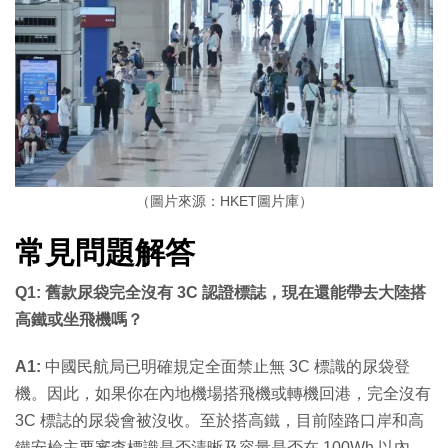
（圖片來源：HKET圖片庫）
常見問題解答
Q1: 舊款尿袋完全沒有 3C 認證標誌，現在還能帶去大陸搭
高鐵或坐飛機嗎？
A1:
中國民航局已明確規定全面禁止無 3C 標識的尿袋登
機。因此，如果你在內地機場搭飛機或轉機回港，完全沒有
3C 標誌的尿袋會被沒收。至於搭高鐵，目前陸路口岸和高
鐵安檢主要審查標識是否清晰及容量是否在 100Wh 以內，