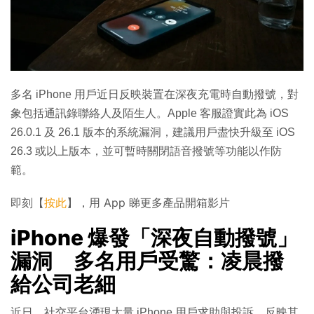
多名 iPhone 用戶近日反映裝置在深夜充電時自動撥號，對
象包括通訊錄聯絡人及陌生人。Apple 客服證實此為 iOS
26.0.1 及 26.1 版本的系統漏洞，建議用戶盡快升級至 iOS
26.3 或以上版本，並可暫時關閉語音撥號等功能以作防
範。
即刻【
按此
】，用 App 睇更多產品開箱影片
iPhone 爆發「深夜自動撥號」
漏洞 多名用戶受驚：凌晨撥
給公司老細
近日，社交平台湧現大量 iPhone 用戶求助與投訴，反映其