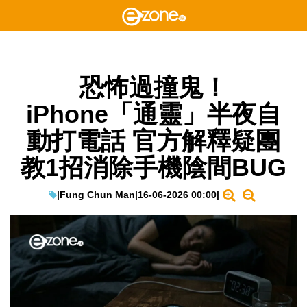
恐怖過撞鬼！
iPhone「通靈」半夜自
動打電話 官方解釋疑團
教1招消除手機陰間BUG
|
Fung Chun Man
|
16-06-2026 00:00
|