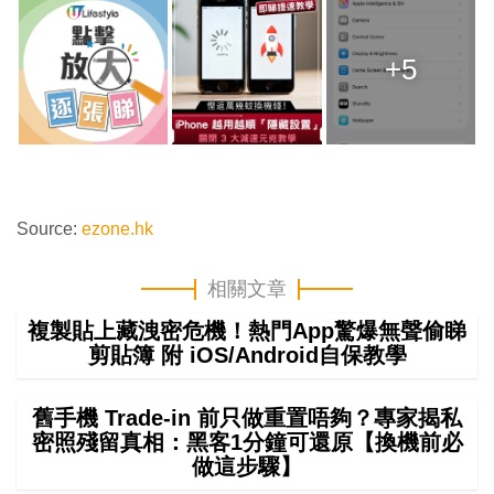
+5
Source:
ezone.hk
相關文章
複製貼上藏洩密危機！熱門App驚爆無聲偷睇
剪貼簿 附 iOS/Android自保教學
舊手機 Trade-in 前只做重置唔夠？專家揭私
密照殘留真相：黑客1分鐘可還原【換機前必
做這步驟】