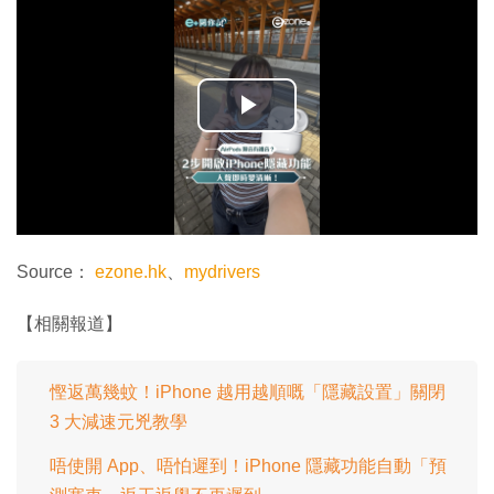
播
放
影
片
Source：
ezone.hk
、
mydrivers
【相關報道】
慳返萬幾蚊！iPhone 越用越順嘅「隱藏設置」關閉
3 大減速元兇教學
唔使開 App、唔怕遲到！iPhone 隱藏功能自動「預