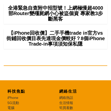
全港緊急自查附中招型號！上網極慢超4000
部Router變殭屍網小心被盜個資 專家教3步
斷黑客
【iPhone回收價】二手手機trade in官方vs
街鋪回收價目表先達現金價較好？8個iPhone
Trade-in事項須知保私隱
科技焦點
網絡生活
iPhone
網絡熱話
5G流動
生活情報
電腦
筍買着數