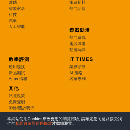
數碼
旅遊筍料
智能家居
熱門話題
科技
汽車
人工智能
遊戲動漫
熱門遊戲
電競裝備
動漫玩具
教學評測
IT TIMES
應用秘技
業界頭條
新品測試
AI 策略
Apps 情報
名家專欄
其他
私隱政策
免責聲明
聯絡/關於我們
本網站使用Cookies來改善您的瀏覽體驗, 請確定您同意及接受我
© 2026 e-zone. All Rights Reserved.
們的
私隱政策與使用條款
才繼續瀏覽。