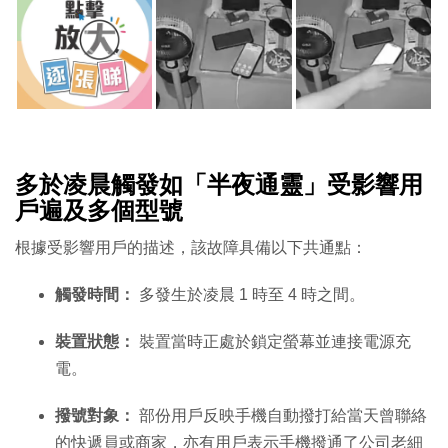
多於凌晨觸發如「半夜通靈」受影響用
戶遍及多個型號
根據受影響用戶的描述，該故障具備以下共通點：
觸發時間：
多發生於凌晨 1 時至 4 時之間。
裝置狀態：
裝置當時正處於鎖定螢幕並連接電源充
電。
撥號對象：
部份用戶反映手機自動撥打給當天曾聯絡
的快遞員或商家，亦有用戶表示手機撥通了公司老細