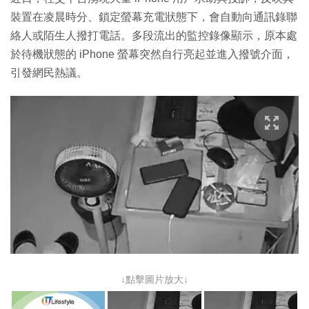
裝置在凌晨時分、鎖定螢幕充電狀態下，會自動向通訊錄聯
絡人或陌生人撥打電話。多段流出的監控錄像顯示，原本處
於待機狀態的 iPhone 螢幕突然自行亮起並進入撥號介面，
引發網民熱議。
↓點擊圖片放大↓