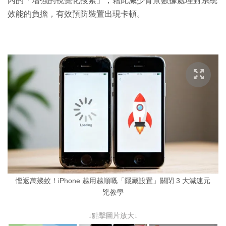
內的「增強的視覺化搜索」，藉此減少背景數據處理對系統
效能的負擔，有效預防裝置出現卡頓。
慳返萬幾蚊！iPhone 越用越順嘅「隱藏設置」關閉 3 大減速元
兇教學
↓點擊圖片放大↓