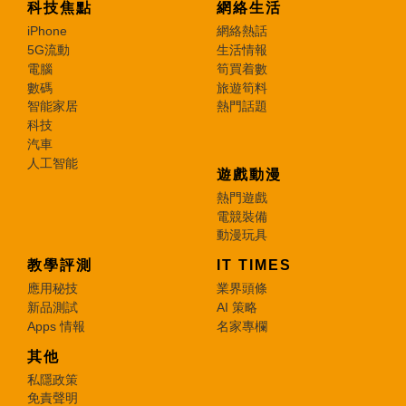
科技焦點
網絡生活
iPhone
網絡熱話
5G流動
生活情報
電腦
筍買着數
數碼
旅遊筍料
智能家居
熱門話題
科技
汽車
人工智能
遊戲動漫
熱門遊戲
電競裝備
動漫玩具
教學評測
IT TIMES
應用秘技
業界頭條
新品測試
AI 策略
Apps 情報
名家專欄
其他
私隱政策
免責聲明