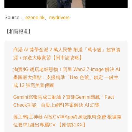
影
片
Source：
ezone.hk
、
mydrivers
【相關報道】
商湯 AI 獎學金派 2 萬人民幣 附送「萬卡級」超算資
源＋保送大廠實習【附申請攻略】
淘寶/IG 網店老細恩物！阿里 Wan2.7-Image 解決 AI
畫圖最大痛點：支援精準「Hex 色號」鎖定 一鍵生
成 12 張完美宣傳圖
Gemini寫報告成日亂噏？實測Gemini隱藏「Fact
Check功能」自動上網對答案解決 AI 幻覺
搵工/轉工神器 AI改CV神App終身版限時免費 根據職
位要求1鍵出專屬CV 【原價$1XX】