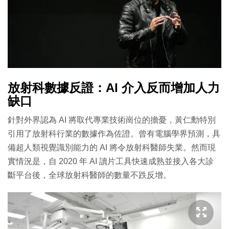
放射科數據反證：AI 介入反而增加人力
缺口
針對外界認為 AI 將取代專業技術崗位的擔憂，黃仁勳特別
引用了放射科行業的數據作為佐證。曾有電腦學界預測，具
備超人類視覺識別能力的 AI 將令放射科醫師失業。然而現
實情況是，自 2020 年 AI 讀片工具快速成熟並接入各大診
斷平台後，全球放射科醫師的數量不跌反增。