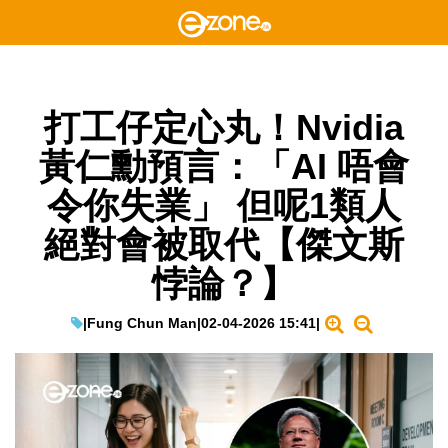
打工仔定心丸！Nvidia
黃仁勳預言：「AI 唔會
令你失業」 但呢1類人
絕對會被取代【傑文斯
悖論？】
|
Fung Chun Man
|
02-04-2026 15:41
|