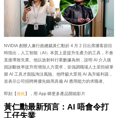
NVIDIA 創辦人兼行政總裁黃仁勳於 4 月 2 日出席播客節目
時指出，人工智能（AI）本質上是提升生產力的工具，不會
直接導致失業。他以放射科行業數據為例，說明 AI 介入後
因診斷效率提升而增加人力需求，並強調職場人士若拒絕掌
握 AI 工具才面臨淘汰風險。他呼籲大眾視 AI 為升級利器，
並表示公司招聘將優先錄用具備 AI 應用能力的求職者。
即刻【
按此
】，用 App 睇更多產品開箱影片
黃仁勳最新預言：AI 唔會令打
工仔失業