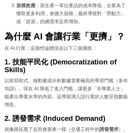
規模效應
：當生產一單位產品的成本降低，企業為了
獲取更多利潤，會擴大規模，最終導致對「勞動力」
或「資源」的總需求反而增加。
為什麼 AI 會讓行業「更擠」？
在 AI 行業，這個悖論體現在以下三個層面：
1. 技能平民化 (Democratization of
Skills)
以前寫程式、做動畫或分析數據需要極高的學習門檻（多年
培訓）。現在 AI 降低了進入門檻，讓更多「非專業人士」
能產出專業水準的內容。這導致湧入該行業的人數呈指數級
增長。
2. 誘發需求 (Induced Demand)
就像路拓寬了反而會塞車一樣（交通工程中的
誘發需求
）。