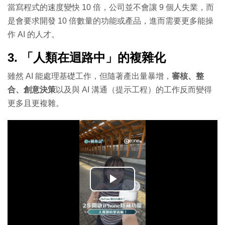
當寫程式的速度變快 10 倍，公司並不會讓 9 個人失業，而
是會要求開發 10 倍數量的功能或產品，進而需要更多能操
作 AI 的人才。
3. 「人類在迴路中」的複雜化
雖然 AI 能處理基礎工作，但隨著產出量暴增，
審核、整
合、創意決策
以及與 AI 溝通（提示工程）的工作反而變得
更多且更複雜。
播
放