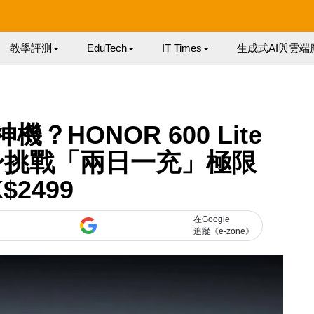
教學評測
EduTech
IT Times
生成式AI與雲端
機？HONOR 600 Lite
機身挑戰「兩日一充」極限
$2499
在Google
追蹤《e-zone》