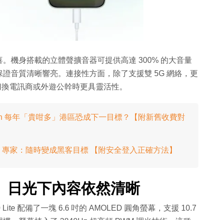
機身搭載的立體聲擴音器可提供高達 300% 的大音量
證音質清晰響亮。連接性方面，除了支援雙 5G 網絡，更
在切換電訊商或外遊公幹時更具靈活性。
家庭 Plan 每年「貴咁多」港區恐成下一目標？【附新舊收費對
風險 專家：隨時變成黑客目標 【附安全登入正確方法】
螢幕 日光下內容依然清晰
e 配備了一塊 6.6 吋的 AMOLED 圓角螢幕，支援 10.7