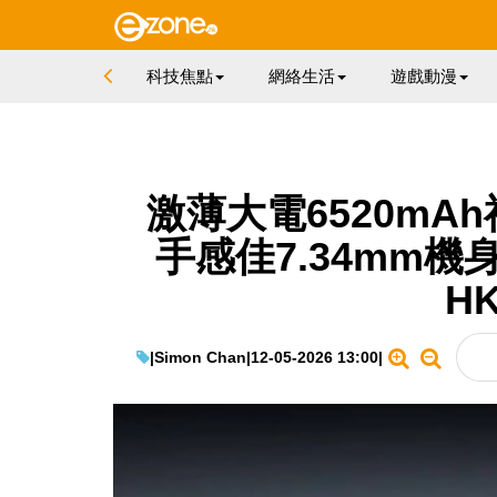
科技焦點
網絡生活
遊戲動漫
激薄大電6520mAh神
手感佳7.34mm
HK
|
Simon Chan
|
12-05-2026 13:00
|