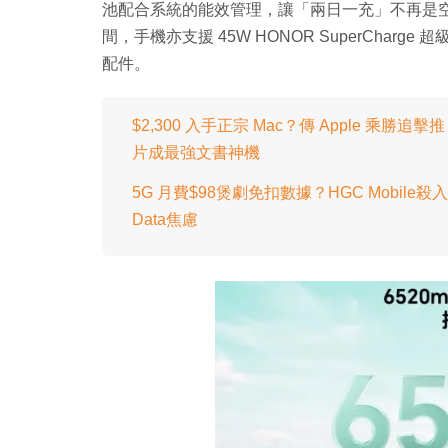
池配合系統的能效管理，讓「兩日一充」不再是
間，手機亦支援 45W HONOR SuperCha
配件。
$2,300 入手正宗 Mac？傳 Apple 乘勝追擊推「
片成最強文書神機
5G 月費$98煲劇免扣數據？HGC Mobile殺入
Data焦慮