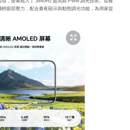
螢幕植入了 3840Hz 超高頻 PWM 調光技術。這種
減輕眼部壓力，配合晝夜顯示與動態調光功能，為用家提