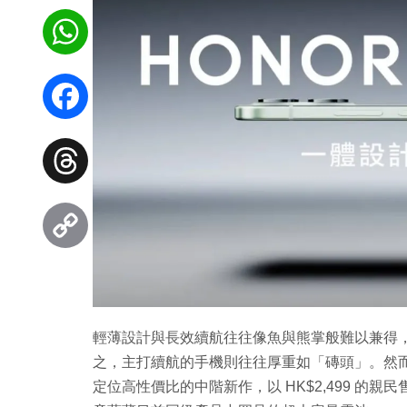
WhatsApp
Facebook
Threads
Copy
Link
輕薄設計與長效續航往往像魚與熊掌般難以兼得
之，主打續航的手機則往往厚重如「磚頭」。然而，最新
定位高性價比的中階新作，以 HK$2,499 