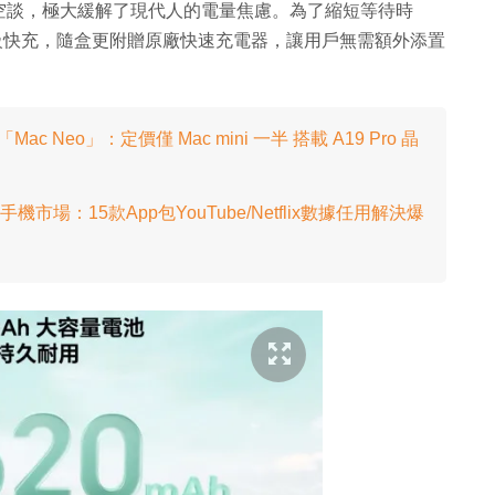
空談，極大緩解了現代人的電量焦慮。為了縮短等待時
rge 超級快充，隨盒更附贈原廠快速充電器，讓用戶無需額外添置
Mac Neo」：定價僅 Mac mini 一半 搭載 A19 Pro 晶
手機市場：15款App包YouTube/Netflix數據任用解決爆