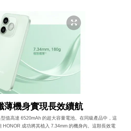
纖薄機身實現長效續航
那塊典型值高達 6520mAh 的超大容量電池。在同級產品中，這
ONOR 成功將其植入 7.34mm 的機身內。這顆長效電