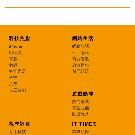
科技焦點
網絡生活
iPhone
網絡熱話
5G流動
生活情報
電腦
筍買着數
數碼
旅遊筍料
智能家居
熱門話題
科技
汽車
人工智能
遊戲動漫
熱門遊戲
電競裝備
動漫玩具
教學評測
IT TIMES
應用秘技
業界頭條