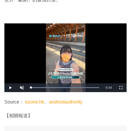
剩
-
0:34
載
播
開
全
入
放
啟
螢
完
音
幕
餘
畢
效
:
Source：
ezone.hk
、
androidauthority
1
時
0
0
.
間
【相關報道】
0
0
%