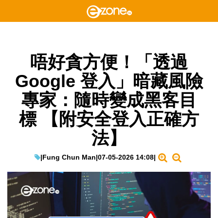
唔好貪方便！「透過
Google 登入」暗藏風險
專家：隨時變成黑客目
標 【附安全登入正確方
法】
|
Fung Chun Man
|
07-05-2026 14:08
|