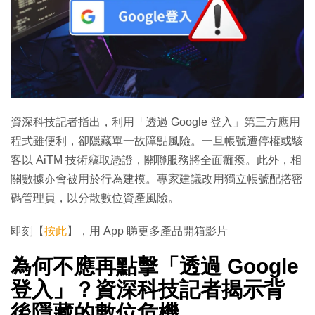
資深科技記者指出，利用「透過 Google 登入」第三方應用
程式雖便利，卻隱藏單一故障點風險。一旦帳號遭停權或駭
客以 AiTM 技術竊取憑證，關聯服務將全面癱瘓。此外，相
關數據亦會被用於行為建模。專家建議改用獨立帳號配搭密
碼管理員，以分散數位資產風險。
即刻【
按此
】，用 App 睇更多產品開箱影片
為何不應再點擊「透過 Google
登入」？資深科技記者揭示背
後隱藏的數位危機