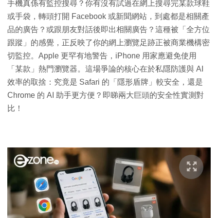
手機真係有監控搜尋？你有沒有試過在網上搜尋完某款球鞋
或手袋，轉頭打開 Facebook 或新聞網站，到處都是相關產
品的廣告？或跟朋友對話後即出相關廣告？這種被「全方位
跟蹤」的感覺，正反映了你的網上瀏覽足跡正被商業機構密
切監控。Apple 更罕有地警告，iPhone 用家應避免使用
「某款」熱門瀏覽器。這場爭論的核心在於私隱防護與 AI
效率的取捨：究竟是 Safari 的「隱形盾牌」較安全，還是
Chrome 的 AI 助手更方便？即睇兩大巨頭的安全性實測對
比！