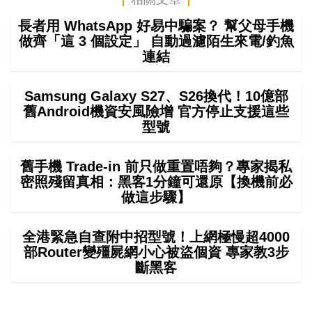
長者用 WhatsApp 好易中騙案？ 幫父母手機
做齊「這 3 個設定」 自動過濾陌生來電/釣魚
連結
Samsung Galaxy S27、S26換代！10億部
舊Android機資安風險增 官方停止支援這些
型號
舊手機 Trade-in 前只做重置唔夠？專家揭私
密照殘留真相：黑客1分鐘可還原【換機前必
做這步驟】
全港緊急自查附中招型號！上網極慢超4000
部Router變殭屍網小心被盜個資 專家教3步
斷黑客