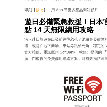
即刻【
按此
】，用 App 睇更多產品開箱影片
遊日必備緊急救援！日本官方推
點 14 天無限續用攻略
港人赴日旅遊在出發前往往忽視了網絡突發故障
速，或是在地下商場、車站等訊號死角，穩定的 Wi
官方推薦、電訊巨頭 SoftBank（軟銀）提供的
「
廣、門檻低的免費備用網絡方案，能有效預防通