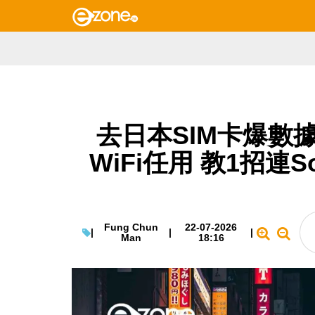
去日本SIM卡爆數
WiFi任用 教1招連S
Fung Chun
22-07-2026
|
|
|
Man
18:16