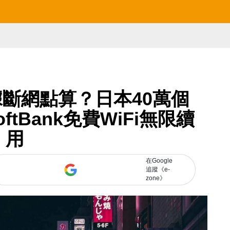
據斷網點算？日本40萬個
oftBank免費WiFi無限續
用
在Google
追蹤《e-
zone》