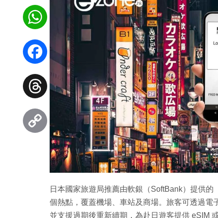
WhatsApp
Facebook
Threads
Copy
Link
日本國家旅遊局推薦由軟銀（SoftBank）提供的「FR
個熱點，覆蓋機場、車站及商場。旅客可透過電子
並支援過期後重新續期，為赴日遊客提供 eSIM