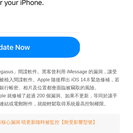
asus」間諜軟件。黑客曾利用 iMessage 的漏洞，讓受
入間諜軟件。Apple 隨後釋出 iOS 14.8 緊急修補，若
銀行帳密、相片及位置都會面臨被竊取的風險。
Apple 就修補了超過 200 個漏洞。如果不更新，等同於讓手
連結或電郵附件，就能輕鬆取得系統最高控制權限。
爆5月最新核心漏洞 唔更新隨時被監控【附受影響型號】