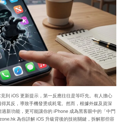
用戶每當見到 iOS 更新提示，第一反應往往是等吓先。有人擔心
怕適得其反，導致手機發燙或耗電。然而，根據外媒及資深
新功能，更可能讓你的 iPhone 成為黑客眼中的「中門
zone.hk 為你詳解 iOS 升級背後的技術關鍵，拆解那些容