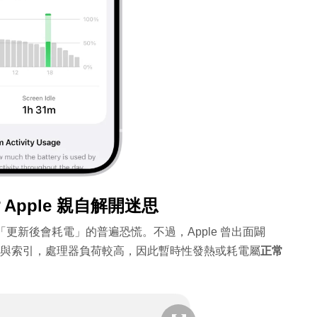
Apple 親自解開迷思
「更新後會耗電」的普遍恐慌。不過，Apple 曾出面闢
重建與索引，處理器負荷較高，因此暫時性發熱或耗電屬
正常