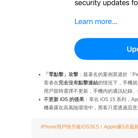
「零點擊」攻擊
：最著名的案例莫過於「Peg
害者在
完全沒有點擊連結
的情況下，手機就被植
用戶當時選擇不更新，手機內的通訊紀錄、
不更新 iOS 的後果
：單在 iOS 15 系列，
機暴露在高風險環境中，黑客只需透過惡意
iPhone用戶快升級iOS26.5！Apple