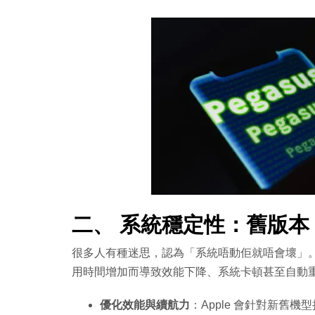
二、 系統穩定性：舊版本 
很多人有種迷思，認為「系統唔動佢就唔會壞」。事實
用時間增加而導致效能下降、系統卡頓甚至自動
優化效能與續航力
：Apple 會針對新舊機