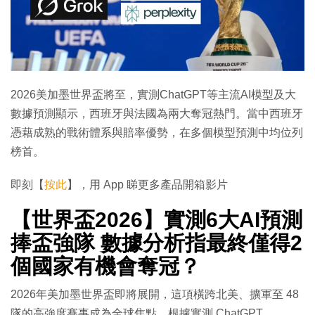
2026美加墨世界盃將至，實測ChatGPT等主流AI模型及大
數據預測顯示，西班牙與法國為兩大奪冠熱門。當中西班牙
憑藉成熟的戰術體系與賠率優勢，在多個模型預測中均位列
榜首。
即刻【
按此
】，用 App 睇更多產品開箱影片
【世界盃2026】實測6大AI預測
捧盃強隊 數據分析指最終僅得2
個國家有機會奪冠？
2026年美加墨世界盃即將展開，這項橫跨北美、擴軍至 48
隊的高強度賽事成為全球焦點。根據實測 ChatGPT、