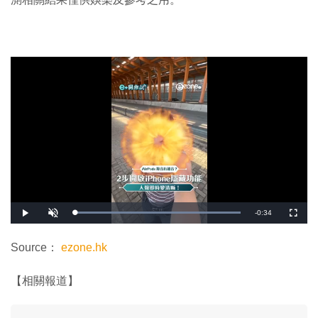
剩
-
0:34
載
播
開
全
入
放
啟
螢
完
音
幕
餘
畢
效
:
Source：
ezone.hk
1
時
0
0
.
間
【相關報道】
0
0
%