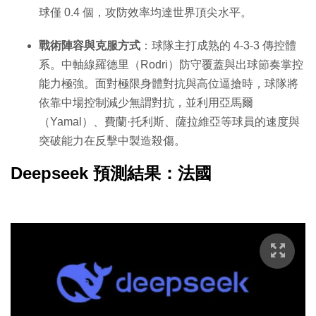
球僅 0.4 個，攻防效率均達世界頂尖水平。
戰術陣容與克服方式
：球隊主打成熟的 4-3-3 傳控體
系。中軸線羅德里（Rodri）防守覆蓋與出球節奏掌控
能力極強。面對極限身體對抗與高位逼搶時，球隊將
依靠中場控制減少無謂對抗，並利用亞馬爾
（Yamal）、費蘭·托利斯、薩拉維亞等球員的速度與
突破能力在反擊中製造殺傷。
Deepseek 預測結果：法國