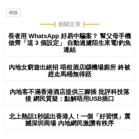
科技
相關文章
長者用 WhatsApp 好易中騙案？ 幫父母手機
做齊「這 3 個設定」 自動過濾陌生來電/釣魚
連結
內地女窮遊出絕招 唔租酒店瞓機場廁所 終被
趕走馬桶無得踎
內地客不滿香港酒店提供三腳插 批評科技落
後 網民質疑：點解唔用USB插口
北上熱話1秒認出香港人！一個「好習慣」震
撼深圳商場 內地網民激讚有秩序