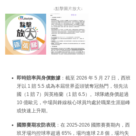
↓點擊圖片放大↓
即時賠率與身價數據
：截至 2026 年 5 月 27 日，西班
牙以 1 賠 5.5 成為本屆世界盃頭號奪冠熱門，領先法
國（1 賠 7）與英格蘭（1 賠 6.5）。球隊總身價超過
10 億歐元，中場與鋒線核心球員均處於職業生涯巔峰
或快速上升期。
國際賽期攻防表現
：在 2025-2026 國際賽賽期內，西
班牙場均控球率超過 65%，場均進球 2.8 個，場均失