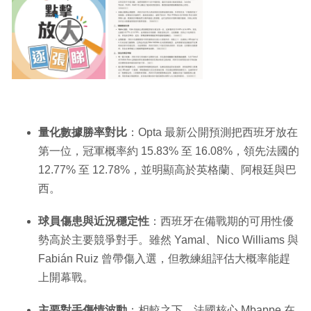
量化數據勝率對比
：Opta 最新公開預測把西班牙放在
第一位，冠軍概率約 15.83% 至 16.08%，領先法國的
12.77% 至 12.78%，並明顯高於英格蘭、阿根廷與巴
西。
球員傷患與近況穩定性
：西班牙在備戰期的可用性優
勢高於主要競爭對手。雖然 Yamal、Nico Williams 與
Fabián Ruiz 曾帶傷入選，但教練組評估大概率能趕
上開幕戰。
主要對手傷情波動
：相較之下，法國核心 Mbappe 在