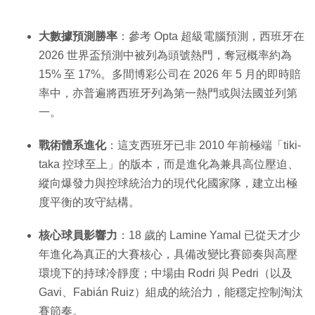
大數據預測勝率
：參考 Opta 超級電腦預測，西班牙在
2026 世界盃預測中被列為頭號熱門，奪冠概率約為
15% 至 17%。多間博彩公司在 2026 年 5 月的即時賠
率中，亦普遍將西班牙列為第一熱門或與法國並列第
一。
戰術體系進化
：這支西班牙已非 2010 年前極端「tiki-
taka 控球至上」的版本，而是進化為兼具高位壓迫、
縱向爆發力與控球統治力的現代化國家隊，建立出極
度平衡的攻守結構。
核心球員影響力
：18 歲的 Lamine Yamal 已從天才少
年進化為真正的大賽核心，具備改變比賽節奏與高壓
環境下的持球冷靜度；中場由 Rodri 與 Pedri（以及
Gavi、Fabián Ruiz）組成的統治力，能穩定控制淘汰
賽節奏。