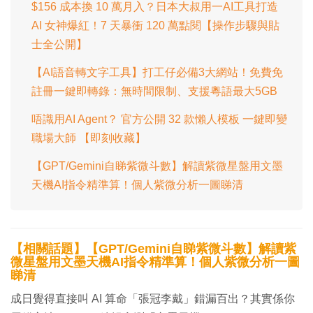
$156 成本換 10 萬月入？日本大叔用一AI工具打造
AI 女神爆紅！7 天暴衝 120 萬點閱【操作步驟與貼
士全公開】
【AI語音轉文字工具】打工仔必備3大網站！免費免
註冊一鍵即轉錄：無時間限制、支援粵語最大5GB
唔識用AI Agent？ 官方公開 32 款懶人模板 一鍵即變
職場大師 【即刻收藏】
【GPT/Gemini自睇紫微斗數】解讀紫微星盤用文墨
天機AI指令精準算！個人紫微分析一圖睇清
【相關話題】【GPT/Gemini自睇紫微斗數】解讀紫
微星盤用文墨天機AI指令精準算！個人紫微分析一圖
睇清
成日覺得直接叫 AI 算命「張冠李戴」錯漏百出？其實係你