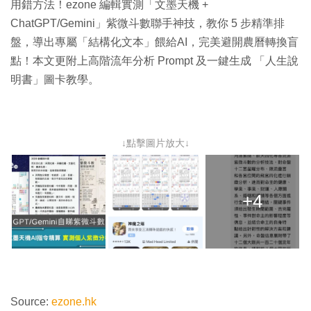
用錯方法！ezone 編輯實測「文墨天機 +
ChatGPT/Gemini」紫微斗數聯手神技，教你 5 步精準排
盤，導出專屬「結構化文本」餵給AI，完美避開農曆轉換盲
點！本文更附上高階流年分析 Prompt 及一鍵生成 「人生說
明書」圖卡教學。
↓點擊圖片放大↓
+4
Source:
ezone.hk