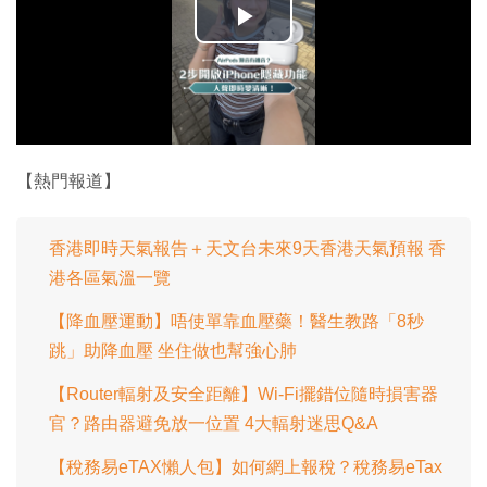
播
放
影
片
【熱門報道】
香港即時天氣報告＋天文台未來9天香港天氣預報 香
港各區氣溫一覽
【降血壓運動】唔使單靠血壓藥！醫生教路「8秒
跳」助降血壓 坐住做也幫強心肺
【Router輻射及安全距離】Wi-Fi擺錯位隨時損害器
官？路由器避免放一位置 4大輻射迷思Q&A
【稅務易eTAX懶人包】如何網上報稅？稅務易eTax