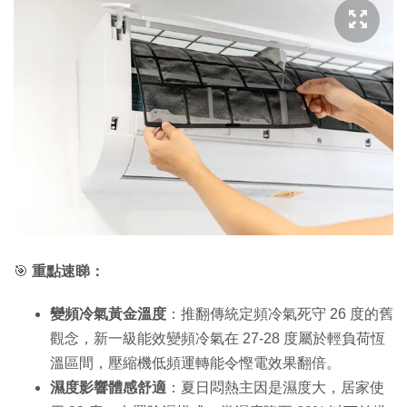
🎯
重點速睇：
變頻冷氣黃金溫度
：推翻傳統定頻冷氣死守 26 度的舊
觀念，新一級能效變頻冷氣在 27-28 度屬於輕負荷恆
溫區間，壓縮機低頻運轉能令慳電效果翻倍。
濕度影響體感舒適
：夏日悶熱主因是濕度大，居家使