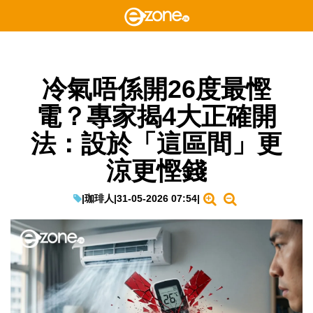
冷氣唔係開26度最慳
電？專家揭4大正確開
法：設於「這區間」更
涼更慳錢
|
珈琲人
|
31-05-2026 07:54
|