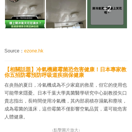
+2
Source：
ezone.hk
【相關話題】冷氣機藏霉菌恐危害健康！日本專家教
你五招防霉預防呼吸道疾病保健康
在炎熱的夏日，冷氣機成為不少家庭的救星，但它的使用也
可能帶來隱憂。日本千葉大學真菌醫學研究中心副教授矢口
貴志指出，長時間使用冷氣機，其內部易積存濕氣和塵埃，
成為霉菌的溫床，這些霉菌不僅影響空氣品質，還可能危害
人體健康。
↓點擊圖片放大↓