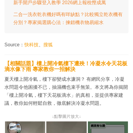
新手開戶步驟登入教學 2026網上報稅慳成萬
二合一洗衣乾衣機好嗎有咩缺點？比較獨立乾衣機有
分別？專家揭選購心法：揀錯機衣物易縮水
Source：
快科技
、
搜狐
【相關話題】樓上開冷氣樓下遭殃！冷凝水令天花板
滴水像下雨 專家教你一招解決
夏天樓上開冷氣，樓下卻變成水濂洞？ 有網民分享，冷凝
水問題令他困擾不已，抽濕機也束手無策。本文將為你揭開
「樓上開冷氣，樓下天花板滴水」的真相，並提供專家建
議，教你如何輕鬆自救，徹底解決冷凝水問題。
↓點擊圖片放大↓