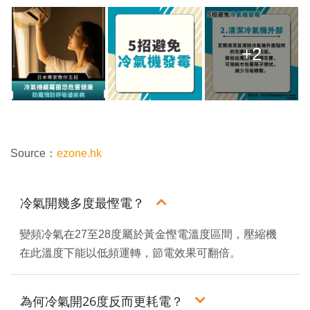
+2
Source：
ezone.hk
冷氣開幾多度最慳電？
變頻冷氣在27至28度屬於黃金慳電溫度區間，壓縮機
在此溫度下能以低頻運轉，節電效果可翻倍。
為何冷氣開26度反而更耗電？