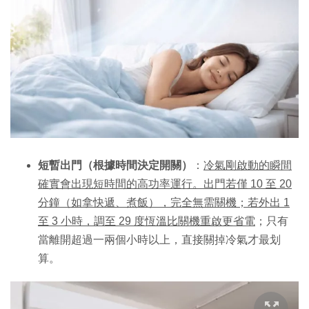
短暫出門（根據時間決定開關）
：
冷氣剛啟動的瞬間
確實會出現短時間的高功率運行。出門若僅 10 至 20
分鐘（如拿快遞、煮飯），完全無需關機；若外出 1
至 3 小時，調至 29 度恆溫比關機重啟更省電
；只有
當離開超過一兩個小時以上，直接關掉冷氣才最划
算。