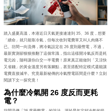
踏入盛夏高溫，本港近日天氣更接連達到 35、36 度，想要
「續命」就只能靠冷氣，但每次收到電費單又叫人肉痛不
已。坊間一向流傳，將冷氣設定在 26 度則最慳電，不過，
最新實測卻狠狠推翻了這個常識，指出這樣開冷氣反而是耗
電元凶，隨時讓你白交一半電費！原來真正能做到「又涼快
又省錢」的黃金溫度另有落腳點，甚至搭配特定模式還能讓
電費直接減半。究竟最新秘傳的冷氣慳電區間是什麼？立刻
閱讀下文一探究竟！
為什麼冷氣開 26 度反而更耗
電？
坊間流傳「26 度最慳電」的說法，源於早年定頻冷氣的節