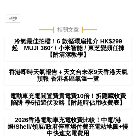
科技
相關文章
冷氣最佳拍檔！6 款循環扇推介 HK$299
起 MUJI 360° / 小米智能 / 東芝變頻任揀
【附清潔教學】
香港即時天氣報告＋天文台未來9天香港天氣
預報 香港各區氣溫一覽
電動車充電閒置費貴電費10倍！拆隱藏收費
陷阱 學5招避伏攻略【附超時佔用收費表】
2026香港電動車充電收費比較！中電/港
燈/Shell/領展/政府停車場付費充電站地圖+慢
中快速充電費用