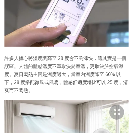
許多人擔心將溫度調高至 28 度會不夠涼快，這其實是一個
誤區。人體的體感溫度不單取決於室溫，更取決於空氣濕
度。夏日悶熱主因是濕度過大，當室內濕度降至 60% 以
下，28 度搭配微風或風扇，體感舒適度堪比可以 25 度，清
爽而不悶熱。