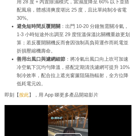
用 28 度 + 內置除濕模式，當濕度降至 60% 以下並搭
配風扇，體感清爽度堪比 25 度，且比單純制冷省電
30%。
避免短時間反覆開關
：出門 10-20 分鐘無需關冷氣，
1-3 小時短途外出調至 29 度恆溫保溫比關機重啟更划
算；若反覆開關機反而會因強制高負荷運作而耗電並
折損壓縮機壽命。
善用出風口與濾網細節
：將冷氣出風口向上吹可加速
冷空氣下沉均勻降溫，搭配定期清洗濾網可提升 10%
制冷效率，配合拉上遮光窗簾阻隔熱輻射，全方位降
低耗電元凶。
即刻【
按此
】，用 App 睇更多產品開箱影片