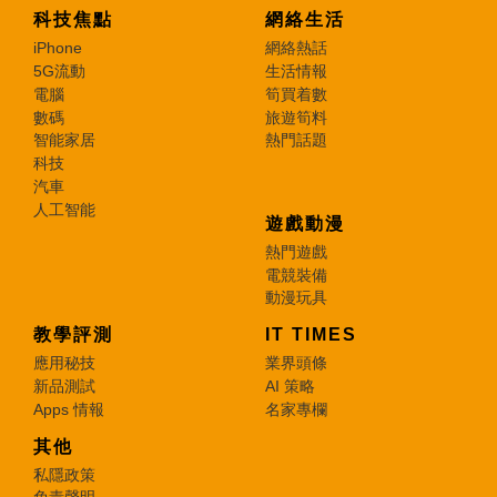
科技焦點
網絡生活
iPhone
網絡熱話
5G流動
生活情報
電腦
筍買着數
數碼
旅遊筍料
智能家居
熱門話題
科技
汽車
人工智能
遊戲動漫
熱門遊戲
電競裝備
動漫玩具
教學評測
IT TIMES
應用秘技
業界頭條
新品測試
AI 策略
Apps 情報
名家專欄
其他
私隱政策