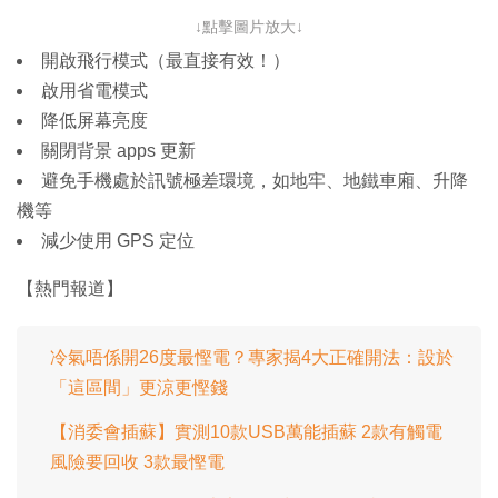
↓點擊圖片放大↓
開啟飛行模式（最直接有效！）
啟用省電模式
降低屏幕亮度
關閉背景 apps 更新
避免手機處於訊號極差環境，如地牢、地鐵車廂、升降
機等
減少使用 GPS 定位
【熱門報道】
冷氣唔係開26度最慳電？專家揭4大正確開法：設於
「這區間」更涼更慳錢
【消委會插蘇】實測10款USB萬能插蘇 2款有觸電
風險要回收 3款最慳電