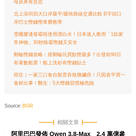
母原來有意思
北上深圳四大口岸最平/最快路線交通比較 B字頭口
岸巴士慳錢慳車費教學
雪櫃膠邊發霉唔使用漂白水！日本達人教用「1款家
常神物」30秒除霉慳錢又安全
郵輪慳錢攻略︱搭郵輪玩買點慳最多？出發前90日
有著數船票！船上洗衫有慳錢貼士
癌症｜一家三口食自製雲吞致胰臟癌！只因貪平買一
食材出事！醫生：5大慳錢習慣極危險
Source:
BGR
相關文章
阿里巴巴發佈 Qwen 3.8-Max 2.4 萬億參