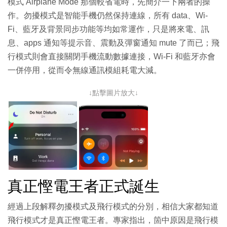
模式 Airplane Mode 那個較省電時，先簡介一下兩者的操
作。勿擾模式是智能手機仍然保持連線，所有 data、Wi-
Fi、藍牙及背景同步功能等均如常運作，只是將來電、訊
息、apps 通知等提示音、震動及彈窗通知 mute 了而已；飛
行模式則會直接關閉手機流動數據連接，Wi-Fi 和藍牙亦會
一併停用，從而令無線通訊模組耗電大減。
↓點擊圖片放大↓
真正慳電王者正式誕生
經過上段解釋勿擾模式及飛行模式的分別，相信大家都知道
飛行模式才是真正慳電王者。專家指出，箇中原因是飛行模