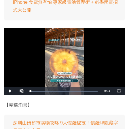
iPhone 食電無有怕 專家級電池管理術 + 必學慳電招
式大公開
剩
-
0:34
載
播
開
全
入
放
啟
螢
完
音
幕
餘
畢
效
:
【精選消息】
1
時
0
0
.
間
0
0
深圳山姆超市購物攻略 9大慳錢秘技！價錢牌隱藏字
%