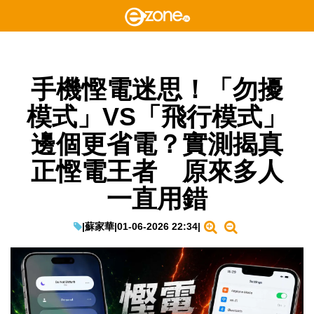
手機慳電迷思！「勿擾
模式」VS「飛行模式」
邊個更省電？實測揭真
正慳電王者 原來多人
一直用錯
|
蘇家華
|
01-06-2026 22:34
|