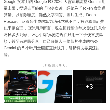
Google 於本月的 Google I/O 2026 大會宣布調整 Gemini 用
量上限，從過去單純的「指令次數」調整為「Token 實際運
算量」以扣除額度。雖然文字問答、圖片生成、Deep
Research 及影音生成的算力消耗本就不同，按運算量計費
似乎更合理，但對用戶而言，現在極難預測每次發送訊息會
吃掉多少配額。 不少用家亦抱怨現在只用一下子便直接爆
額，甚至有網民分享，自己僅輸入一條影片生成的指令，
Gemini 的 5 小時用量額度直接飆升，引起科技界廣泛討
論。
↓點擊圖片放大↓
+3