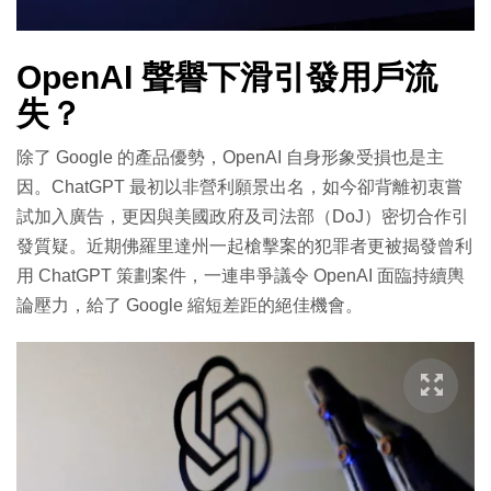
OpenAI 聲譽下滑引發用戶流
失？
除了 Google 的產品優勢，OpenAI 自身形象受損也是主
因。ChatGPT 最初以非營利願景出名，如今卻背離初衷嘗
試加入廣告，更因與美國政府及司法部（DoJ）密切合作引
發質疑。
近期佛羅里達州一起槍擊案的犯罪者更被揭發曾利
用 ChatGPT 策劃案件，
一連串爭議令 OpenAI 面臨持續輿
論壓力，給了 Google 縮短差距的絕佳機會。