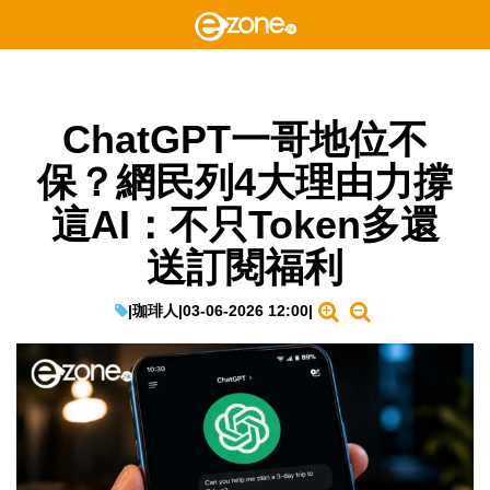
ChatGPT一哥地位不
保？網民列4大理由力撐
這AI：不只Token多還
送訂閱福利
|
珈琲人
|
03-06-2026 12:00
|