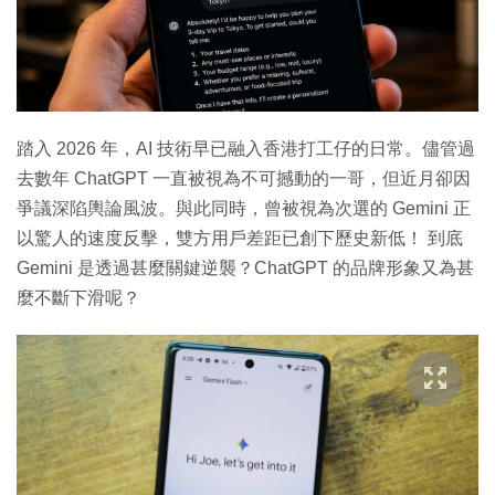
踏入 2026 年，AI 技術早已融入香港打工仔的日常。儘管過
去數年 ChatGPT 一直被視為不可撼動的一哥，但近月卻因
爭議深陷輿論風波。與此同時，曾被視為次選的 Gemini 正
以驚人的速度反擊，雙方用戶差距已創下歷史新低！ 到底
Gemini 是透過甚麼關鍵逆襲？ChatGPT 的品牌形象又為甚
麼不斷下滑呢？