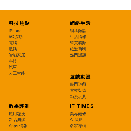
科技焦點
網絡生活
iPhone
網絡熱話
5G流動
生活情報
電腦
筍買着數
數碼
旅遊筍料
智能家居
熱門話題
科技
汽車
人工智能
遊戲動漫
熱門遊戲
電競裝備
動漫玩具
教學評測
IT TIMES
應用秘技
業界頭條
新品測試
AI 策略
Apps 情報
名家專欄