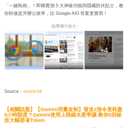
「一鍵執相」！即睇實測 5 大神級功能與隱藏防伏貼士，教
你秒速提升辦公效率，比 Google AIO 答案更實用！
↓點擊圖片放大↓
+4
Source：
ezone.hk
【相關話題】【Gemini用量改制】發送1指令竟耗盡
5小時額度？Gemini使用上限縮水惹爭議 教你5招秘
技大幅節省Token