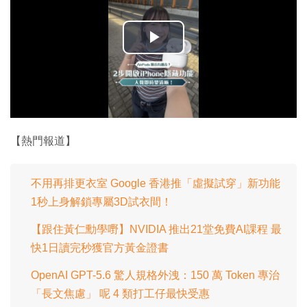
播
放
影
片
【熱門報道】
不用再排更衣室 Google 香港推「虛擬試穿」新功能
1秒上身解鎖專屬3D試衣間！
【跟住黃仁勳學嘢】NVIDIA 推出21堂免費AI課程 最
快1日讀完秒獲官方黃金證書
OpenAI GPT-5.6 驚人規格外洩：150 萬 Token 專治
「長文焦慮」 呢 4 類打工仔最快受惠