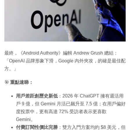
最終，《Android Authority》編輯 Andrew Grush 總結：
「OpenAI 品牌形象下滑，Google 內外夾攻，的確是最佳配
方。」
🎯
重點速睇：
用戶差距創歷史新低
：2026 年 ChatGPT 擁有週活用
戶 9 億，但 Gemini 月活已飆升至 7.5 億；在用戶偏好
度投票中，更有高達 72% 受訪者表示更喜歡
Gemini。
付費訂閱性價比完勝
：雙方入門方案均約 $8 美元，但