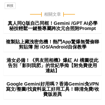
科技
相關文章
真人同Q版自己同框！Gemini /GPT AI必學
秘技輕鬆一鍵整專屬跨次元合照附Prompt
複製貼上藏洩密危機！熱門App驚爆無聲偷睇
剪貼簿 附 iOS/Android自保教學
港女必備！《男友照相機》爆紅 AI 構圖從此
告別「影到我肥」的世紀爭拗【附免費使用
連結】
Google Gemini好用嗎？香港Gemini免VPN
寫文/整圖/找資料返工好用工具！睇清免費/收
費版差異