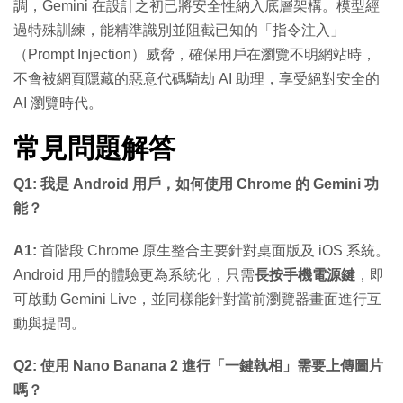
調，Gemini 在設計之初已將安全性納入底層架構。模型經
過特殊訓練，能精準識別並阻截已知的「指令注入」
（Prompt Injection）威脅，確保用戶在瀏覽不明網站時，
不會被網頁隱藏的惡意代碼騎劫 AI 助理，享受絕對安全的
AI 瀏覽時代。
常見問題解答
Q1: 我是 Android 用戶，如何使用 Chrome 的 Gemini 功
能？
A1:
首階段 Chrome 原生整合主要針對桌面版及 iOS 系統。
Android 用戶的體驗更為系統化，只需
長按手機電源鍵
，即
可啟動 Gemini Live，並同樣能針對當前瀏覽器畫面進行互
動與提問。
Q2: 使用 Nano Banana 2 進行「一鍵執相」需要上傳圖片
嗎？