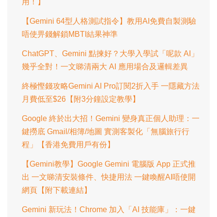
用！】
【Gemini 64型人格測試指令】教用AI免費自製測驗
唔使畀錢解鎖MBTI結果神準
ChatGPT、Gemini 點揀好？大學入學試「呢款 AI」
幾乎全對！一文睇清兩大 AI 應用場合及邏輯差異
終極慳錢攻略Gemini AI Pro訂閱2折入手 一隱藏方法
月費低至$26【附3分鐘設定教學】
Google 終於出大招！Gemini 變身真正個人助理：一
鍵撈底 Gmail/相簿/地圖 實測客製化「無腦旅行行
程」【香港免費用戶有份】
【Gemini教學】Google Gemini 電腦版 App 正式推
出 一文睇清安裝條件、快捷用法 一鍵喚醒AI唔使開
網頁【附下載連結】
Gemini 新玩法！Chrome 加入「AI 技能庫」：一鍵