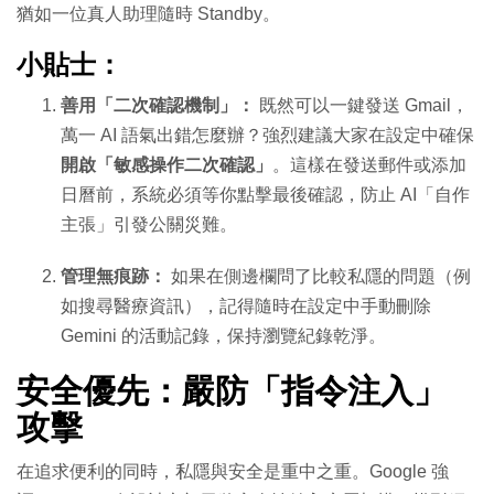
猶如一位真人助理隨時 Standby。
小貼士：
善用「二次確認機制」：
既然可以一鍵發送 Gmail，
萬一 AI 語氣出錯怎麼辦？強烈建議大家在設定中確保
開啟「敏感操作二次確認」
。這樣在發送郵件或添加
日曆前，系統必須等你點擊最後確認，防止 AI「自作
主張」引發公關災難。
管理無痕跡：
如果在側邊欄問了比較私隱的問題（例
如搜尋醫療資訊），記得隨時在設定中手動刪除
Gemini 的活動記錄，保持瀏覽紀錄乾淨。
安全優先：嚴防「指令注入」
攻擊
在追求便利的同時，私隱與安全是重中之重。Google 強