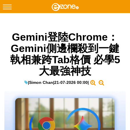
搜尋
Gemini登陸Chrome：
Facebook
Instagram
Gemini側邊欄殺到一鍵
科技焦點
執相兼跨Tab格價 必學5
網絡生活
大最強神技
遊戲動漫
教學評測
|
Simon Chan
|
21-07-2026 00:00
|
EduTech
IT Times
生成式AI與雲端應用
Enterprise Digital Transformation