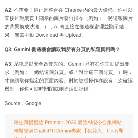
A2:
不需要！這正是整合在 Chrome 內的最大優勢。你可以
直接針對網頁上顯示的圖片發出指令（例如：「將這張圖片
的背景換成沙灘」），AI 會直接在側邊欄處理並顯示結
果，無需手動 Download 再 Upload。
Q3: Gemini 側邊欄會讀取我所有分頁的私隱資料嗎？
A3:
系統是以安全為優先的。Gemini 只有在你主動提出要
求（例如：「總結這個分頁」或「對比這三個分頁」）時，
才會讀取你指定的頁面內容。對於敏感操作亦設有二次確認
機制，你也可隨時關閉或刪除活動記錄。
Source：Google
唔使再慢慢諗 Prompt！2026 最強AI指令合集網站
輕鬆變身ChatGPT/Gemini專家 【免登入、Copy即