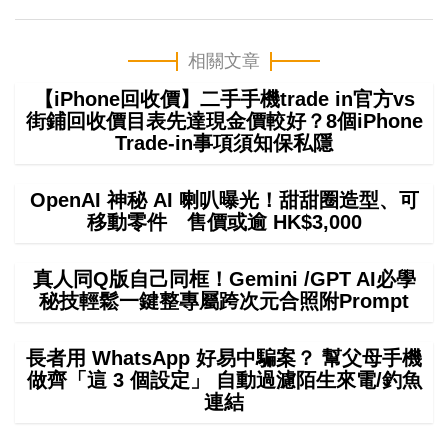
相關文章
【iPhone回收價】二手手機trade in官方vs
街鋪回收價目表先達現金價較好？8個iPhone
Trade-in事項須知保私隱
OpenAI 神秘 AI 喇叭曝光！甜甜圈造型、可
移動零件 售價或逾 HK$3,000
真人同Q版自己同框！Gemini /GPT AI必學
秘技輕鬆一鍵整專屬跨次元合照附Prompt
長者用 WhatsApp 好易中騙案？ 幫父母手機
做齊「這 3 個設定」 自動過濾陌生來電/釣魚
連結