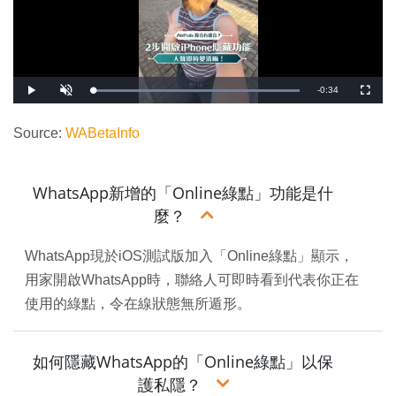
剩
-
0:34
載
播
開
全
入
放
啟
螢
完
音
幕
餘
畢
效
:
Source:
WABetaInfo
1
時
0
0
.
間
0
0
WhatsApp新增的「Online綠點」功能是什
%
麼？
WhatsApp現於iOS測試版加入「Online綠點」顯示，
用家開啟WhatsApp時，聯絡人可即時看到代表你正在
使用的綠點，令在線狀態無所遁形。
如何隱藏WhatsApp的「Online綠點」以保
護私隱？