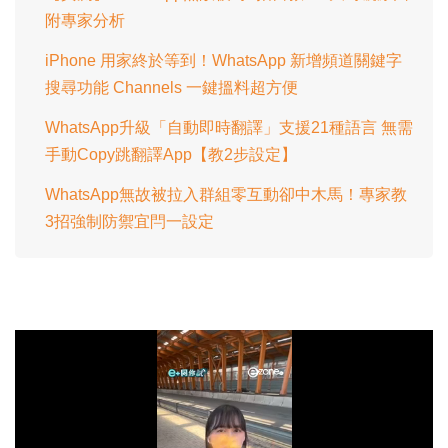
附專家分析
iPhone 用家終於等到！WhatsApp 新增頻道關鍵字
搜尋功能 Channels 一鍵搵料超方便
WhatsApp升級「自動即時翻譯」支援21種語言 無需
手動Copy跳翻譯App【教2步設定】
WhatsApp無故被拉入群組零互動卻中木馬！專家教
3招強制防禦宜閂一設定