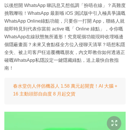
以後想開 WhatsApp 睇訊息又想低調「扮唔在線」？高難度
挑戰嚟啦！WhatsApp 最新喺 iOS 測試版中引入極具爭議嘅
WhatsApp Online綠點功能，只要你一打開 App，聯絡人就
能即時見到代表你當前 active 嘅「 Online 綠點」，令你嘅
WhatsApp在線狀態無所遁形！究竟呢個功能現時收埋喺邊
個隱蔽畫面？未來又會點樣全方位入侵聊天清單？唔想私隱
全失、被上司客戶狂追覆機嘅朋友，內文即教你如何透過正
確嘅WhatsApp私隱設定一鍵隱藏綠點，送上最快自救指
南！
春水堂仿人伴侶機器人 1.58 萬元起開賣！AI 大腦 +
16 主動頭部自由度 8 月起交貨