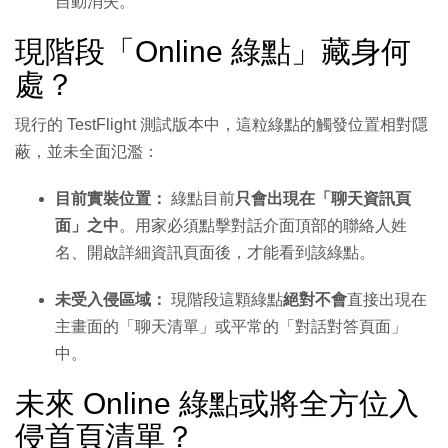
自動消失。
現階段「Online 綠點」藏身何
處？
現行的 TestFlight 測試版本中，這粒綠點的觸發位置相對隱
蔽，並未全面氾濫：
目前實裝位置：
綠點目前
只會出現在「聊天資訊頁
面」之中
。用家必須點擊對話介面頂部的聯絡人姓
名、開啟詳細資訊頁面後，才能看到該綠點。
未受入侵區域：
現階段這顆綠點
絕對不會
直接出現在
主畫面的「聊天清單」或平常的「對話對答頁面」
中。
未來 Online 綠點或將全方位入
侵首頁清單？