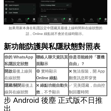
如果用家本身在私隱設定中隱藏其最後上線時間和在線狀態的
話，Online 綠點就不會於在線時顯示。
新功能防護與私隱狀態對照表
你的 WhatsApp
聯絡人聊天資訊頁
你是否能維持「覆機
私隱設定狀態
面顯示
自由」？
開啟
最後上線與
🟢 實時顯示
❌ 無法假裝，開 App
在線狀態
Online 綠點
翻查訊息即穿煲
隱藏/關閉
最後上
❌
綠點功能自動失
✅ 完美隱藏，自由控
線與在線狀態
效
，不予顯示
制回覆時間
步 Android 後塵 正式版不日推
出