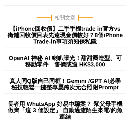
相關文章
【iPhone回收價】二手手機trade in官方vs
街鋪回收價目表先達現金價較好？8個iPhone
Trade-in事項須知保私隱
OpenAI 神秘 AI 喇叭曝光！甜甜圈造型、可
移動零件 售價或逾 HK$3,000
真人同Q版自己同框！Gemini /GPT AI必學
秘技輕鬆一鍵整專屬跨次元合照附Prompt
長者用 WhatsApp 好易中騙案？ 幫父母手機
做齊「這 3 個設定」 自動過濾陌生來電/釣魚
連結