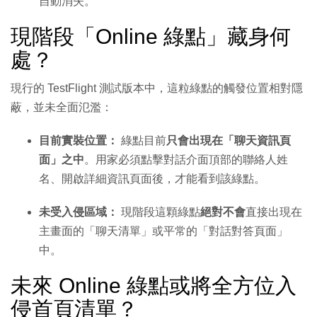
自動消失。
現階段「Online 綠點」藏身何
處？
現行的 TestFlight 測試版本中，這粒綠點的觸發位置相對隱
蔽，並未全面氾濫：
目前實裝位置：
綠點目前
只會出現在「聊天資訊頁
面」之中
。用家必須點擊對話介面頂部的聯絡人姓
名、開啟詳細資訊頁面後，才能看到該綠點。
未受入侵區域：
現階段這顆綠點
絕對不會
直接出現在
主畫面的「聊天清單」或平常的「對話對答頁面」
中。
未來 Online 綠點或將全方位入
侵首頁清單？