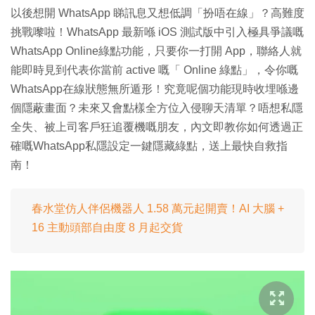
以後想開 WhatsApp 睇訊息又想低調「扮唔在線」？高難度
挑戰嚟啦！WhatsApp 最新喺 iOS 測試版中引入極具爭議嘅
WhatsApp Online綠點功能，只要你一打開 App，聯絡人就
能即時見到代表你當前 active 嘅「 Online 綠點」，令你嘅
WhatsApp在線狀態無所遁形！究竟呢個功能現時收埋喺邊
個隱蔽畫面？未來又會點樣全方位入侵聊天清單？唔想私隱
全失、被上司客戶狂追覆機嘅朋友，內文即教你如何透過正
確嘅WhatsApp私隱設定一鍵隱藏綠點，送上最快自救指
南！
春水堂仿人伴侶機器人 1.58 萬元起開賣！AI 大腦 +
16 主動頭部自由度 8 月起交貨