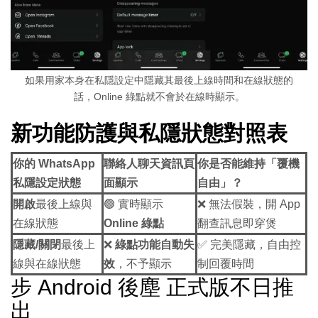
如果用家本身在私隱設定中隱藏其最後上線時間和在線狀態的
話，Online 綠點就不會於在線時顯示。
新功能防護與私隱狀態對照表
你的 WhatsApp
聯絡人聊天資訊頁
你是否能維持「覆機
私隱設定狀態
面顯示
自由」？
開啟
最後上線與
🟢 實時顯示
❌ 無法假裝，開 App
在線狀態
Online 綠點
翻查訊息即穿煲
隱藏/關閉
最後上
❌
綠點功能自動失
✅ 完美隱藏，自由控
線與在線狀態
效
，不予顯示
制回覆時間
步 Android 後塵 正式版不日推
出