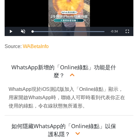
剩
-
0:34
載
播
開
全
入
放
啟
螢
完
音
幕
餘
畢
效
:
Source:
WABetaInfo
1
時
0
0
.
間
0
0
WhatsApp新增的「Online綠點」功能是什
%
麼？
WhatsApp現於iOS測試版加入「Online綠點」顯示，
用家開啟WhatsApp時，聯絡人可即時看到代表你正在
使用的綠點，令在線狀態無所遁形。
如何隱藏WhatsApp的「Online綠點」以保
護私隱？