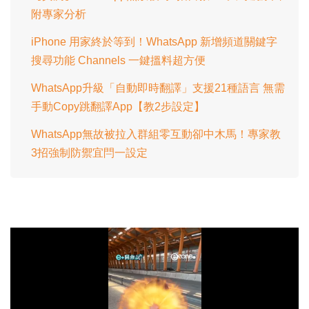
附專家分析
iPhone 用家終於等到！WhatsApp 新增頻道關鍵字
搜尋功能 Channels 一鍵搵料超方便
WhatsApp升級「自動即時翻譯」支援21種語言 無需
手動Copy跳翻譯App【教2步設定】
WhatsApp無故被拉入群組零互動卻中木馬！專家教
3招強制防禦宜閂一設定