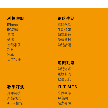
科技焦點
網絡生活
iPhone
網絡熱話
5G流動
生活情報
電腦
筍買着數
數碼
旅遊筍料
智能家居
熱門話題
科技
汽車
人工智能
遊戲動漫
熱門遊戲
電競裝備
動漫玩具
教學評測
IT TIMES
應用秘技
業界頭條
新品測試
AI 策略
Apps 情報
名家專欄