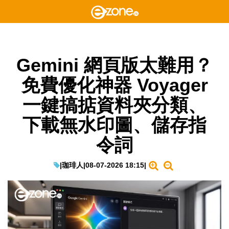
Gemini 網頁版太難用？
免費優化神器 Voyager
一鍵搞掂資料夾分類、
下載無水印圖、儲存指
令詞
|
珈琲人
|
08-07-2026 18:15
|