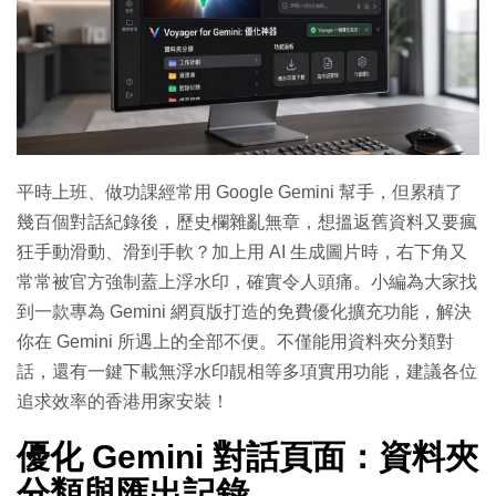
平時上班、做功課經常用 Google Gemini 幫手，但累積了
幾百個對話紀錄後，歷史欄雜亂無章，想搵返舊資料又要瘋
狂手動滑動、滑到手軟？加上用 AI 生成圖片時，右下角又
常常被官方強制蓋上浮水印，確實令人頭痛。小編為大家找
到一款專為 Gemini 網頁版打造的免費優化擴充功能，解決
你在 Gemini 所遇上的全部不便。不僅能用資料夾分類對
話，還有一鍵下載無浮水印靚相等多項實用功能，建議各位
追求效率的香港用家安裝！
優化 Gemini 對話頁面：資料夾
分類與匯出記錄