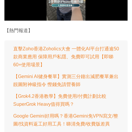
放
影
片
【熱門報道】
直擊Zoho香港Zoholics大會 一體化AI平台打通逾50
款商業應用 保障用戶私隱、免費即可試用【即睇
60+使用場景】
【Gemini AI健身餐單】實測三分鐘出減肥餐單兼出
靚圖附神級指令 慳錢免請營養師
【Grok4.2香港教學】免費使用/付費計劃比較
SuperGrok Heavy值得買嗎？
Google Gemini好用嗎？香港Gemini免VPN寫文/整
圖/找資料返工好用工具！睇清免費/收費版差異