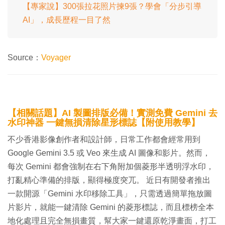
【專家說】300張拉花照片揀9張？學會「分步引導
AI」，成長歷程一目了然
Source：
Voyager
【相關話題】AI 製圖排版必備！實測免費 Gemini 去
水印神器 一鍵無損清除星形標誌【附使用教學】
不少香港影像創作者和設計師，日常工作都會經常用到
Google Gemini 3.5 或 Veo 來生成 AI 圖像和影片。然而，
每次 Gemini 都會強制在右下角附加個菱形半透明浮水印，
打亂精心準備的排版，顯得極度突兀。 近日有開發者推出
一款開源「Gemini 水印移除工具」，只需透過簡單拖放圖
片影片，就能一鍵清除 Gemini 的菱形標誌，而且標榜全本
地化處理且完全無損畫質，幫大家一鍵還原乾淨畫面，打工