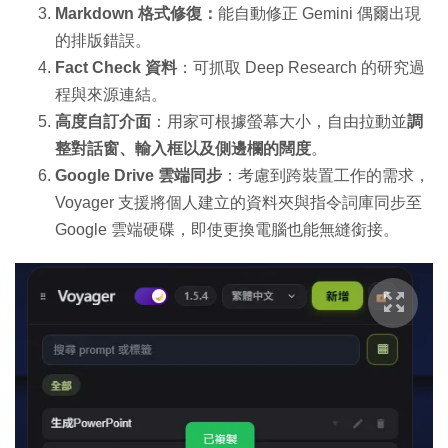
Markdown 格式修復：
能自動修正 Gemini 偶爾出現
的排版錯誤。
Fact Check 資料
：可抓取 Deep Research 的研究過
程與來源連結。
高度自訂介面
：用家可根據螢幕大小，自由拉動並
調
整對話窗、輸入框以及側邊欄的闊度
。
Google Drive 雲端同步
：考慮到跨裝置工作的需求，
Voyager 支援將個人建立的資料夾與指令詞庫同步至
Google 雲端硬碟，即使更換電腦也能無縫銜接。