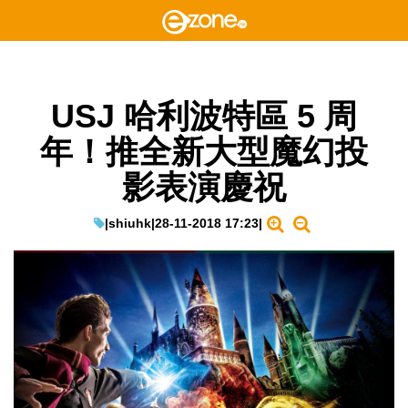
USJ 哈利波特區 5 周
年！推全新大型魔幻投
影表演慶祝
|
shiuhk
|
28-11-2018 17:23
|