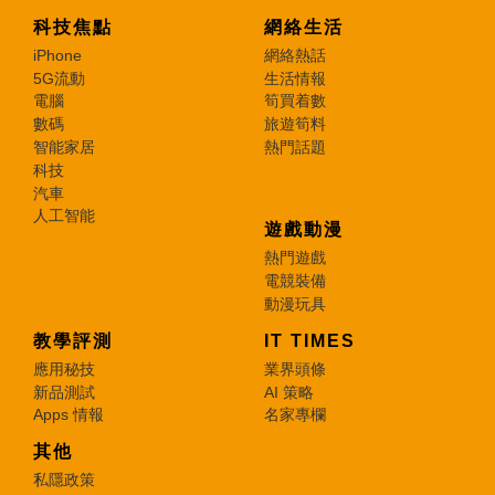
科技焦點
網絡生活
iPhone
網絡熱話
5G流動
生活情報
電腦
筍買着數
數碼
旅遊筍料
智能家居
熱門話題
科技
汽車
人工智能
遊戲動漫
熱門遊戲
電競裝備
動漫玩具
教學評測
IT TIMES
應用秘技
業界頭條
新品測試
AI 策略
Apps 情報
名家專欄
其他
私隱政策