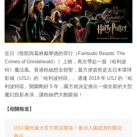
近日《怪獸與葛林戴華德的罪行（Fantastic Beasts: The
Crimes of Grindelwald）》上映，再次帶起一股《哈利波
特》魔法風。香港粉絲想去朝聖，最方便當然是去日本環球
影城（USJ）的「哈利波特區」。適逢 2019 年 USJ 的「哈
利波特區」開園剛好 5 年，園方就決定推出一個全新的大型
魔幻投影表演，讓粉絲們大飽眼福！
【相關報道】
USJ 園外最大官方商店開張！毋須入園就買到限定
商品