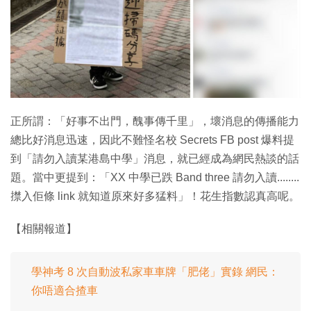
特集
正所謂：「好事不出門，醜事傳千里」，壞消息的傳播能力
總比好消息迅速，因此不難怪名校 Secrets FB post 爆料提
到「請勿入讀某港島中學」消息，就已經成為網民熱談的話
題。當中更提到：「XX 中學已跌 Band three 請勿入讀........
㩒入佢條 link 就知道原來好多猛料」！花生指數認真高呢。
【相關報道】
學神考 8 次自動波私家車車牌「肥佬」實錄 網民：
你唔適合揸車