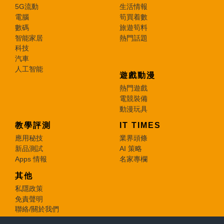
5G流動
生活情報
電腦
筍買着數
數碼
旅遊筍料
智能家居
熱門話題
科技
汽車
人工智能
遊戲動漫
熱門遊戲
電競裝備
動漫玩具
教學評測
IT TIMES
應用秘技
業界頭條
新品測試
AI 策略
Apps 情報
名家專欄
其他
私隱政策
免責聲明
聯絡/關於我們