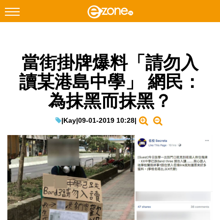
搜尋
當街掛牌爆料「請勿入
Facebook
Instagram
讀某港島中學」 網民：
科技焦點
為抹黑而抹黑？
網絡生活
遊戲動漫
|
Kay
|
09-01-2019 10:28
|
教學評測
EduTech
IT Times
生成式AI與雲端應用
Enterprise Digital Transformation