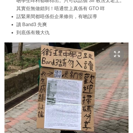
啲學生咩料都睇得出。只可以話個 Sir 教法太老土。
其實佢無做錯到！唔通世上真係有 GTO 咩
話緊果間都唔係佢企果條街，有啲誤導
讀 Band3 先爽
到底係有幾大仇