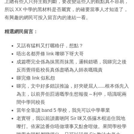
上總有些人只持主觀判斷，要改變這些人的觀點真不容易，
所以 XX 中學的黑材料是否屬實，的確要當事人才知道了，
有興趣的網民可按入留言內的連結一看。
精選網民留言：
又話有猛料又打曬格仔，想點？
唔出名都畀條 link 嚟睇下呀大哥
成篇嘢完全係為抹黑而抹黑，邏輯錯哂，我睇完之後
反而覺得藍校長真係盡哂為人師表嘅職責
睇完條 link 似私怨
睇完，文中好多錯誤推論，好夾硬屈人......根本係先入
為主，以前畀佢罰過嘅學生想報復～利申，唔識呢兩
間中學同校長
當年全靠讀 band 5 學校，我先可以中學畢業
老實呀，我以前讀書啲阿 Sir 咪又係攞木棍追住我地
嚟打。依家諗番你唔做壞事又點會咁做。果間學校學