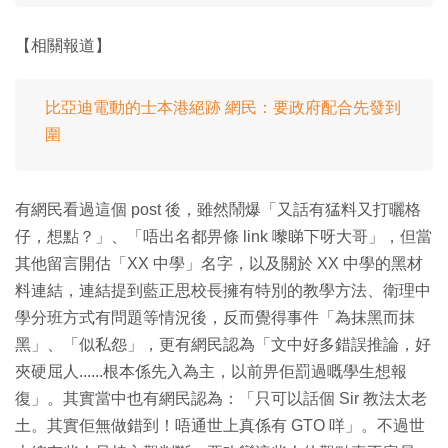
【相關報道】
比亞迪電動的士本港絕跡 網民：要政府配合先發到
圍
有網民看過這個 post 後，雖然鬧爆「又話有猛料又打曬格
仔，想點？」、「唔出名都畀條 link 嚟睇下呀大哥」，但當
其他留言開估「XX 中學」名字，以及關於 XX 中學的黑材
料連結，連結提到藍正思校長擁有特別的教學方法、衛理中
學分班方式有問題等情況後，反而覺得事件「為抹黑而抹
黑」、「似私怨」，更有網民認為「文中好多錯誤推論，好
夾硬屈人......根本係先入為主，以前畀佢罰過嘅學生想報
復」。其實當中也有網民認為：「只可以話個 Sir 教法太老
土。其實佢無做錯到！唔通世上真係有 GTO 咩」。不過世