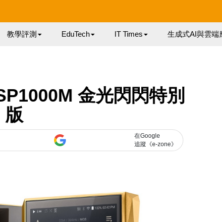
教學評測
EduTech
IT Times
生成式AI與雲端
SP1000M 金光閃閃特別
版
在Google
追蹤《e-zone》