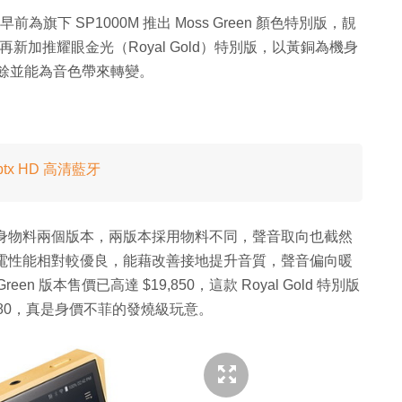
早前為旗下 SP1000M 推出 Moss Green 顏色特別版，靚
新加推耀眼金光（Royal Gold）特別版，以黃銅為機身
之餘並能為音色帶來轉變。
ptx HD 高清藍牙
黃銅機身物料兩個版本，兩版本採用物料不同，聲音取向也截然
用鍍金，導電性能相對較優良，能藉改善接地提升音質，聲音偏向暖
en 版本售價已高達 $19,850，這款 Royal Gold 特別版
3,880，真是身價不菲的發燒級玩意。