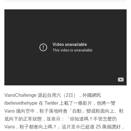
VansChallenge 源起自周六（2日），外國網民
ibelievethehype 在 Twitter 上載了一條影片，他將一雙
Vans 拋向空中，鞋子落地時會「自動」變成鞋面向上、鞋
底向下的正常狀態，並表示：「你知道嗎？不管怎麼扔
Vans，鞋子都會向上嗎？」這片至今已超過 25 萬個讚好，