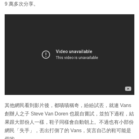
9 萬多次分享。
其他網民看到影片後，都嘖嘖稱奇，紛紛試丟，就連 Vans
創辦人之子 Steve Van Doren 也親自嘗試，並拍下過程，結
果跟大部份人一樣，鞋子同樣會自動朝上。不過也有小部份
網民「失手」，丟出打側了的 Vans，笑言自己的鞋可能是
假的。