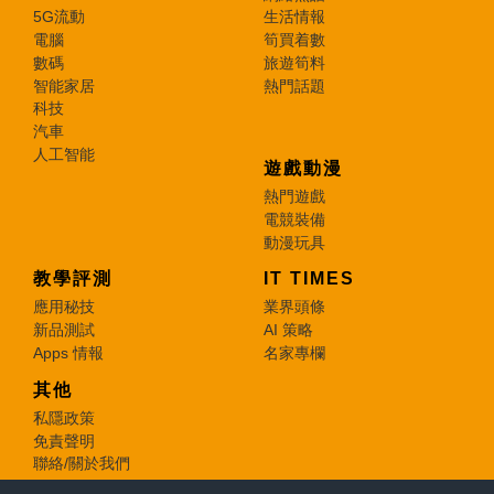
5G流動
生活情報
電腦
筍買着數
數碼
旅遊筍料
智能家居
熱門話題
科技
汽車
人工智能
遊戲動漫
熱門遊戲
電競裝備
動漫玩具
教學評測
IT TIMES
應用秘技
業界頭條
新品測試
AI 策略
Apps 情報
名家專欄
其他
私隱政策
免責聲明
聯絡/關於我們