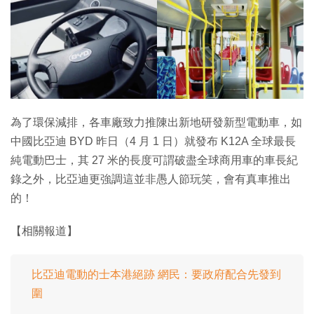
特集
為了環保減排，各車廠致力推陳出新地研發新型電動車，如
中國比亞迪 BYD 昨日（4 月 1 日）就發布 K12A 全球最長
純電動巴士，其 27 米的長度可謂破盡全球商用車的車長紀
錄之外，比亞迪更強調這並非愚人節玩笑，會有真車推出
的！
【相關報道】
比亞迪電動的士本港絕跡 網民：要政府配合先發到
圍