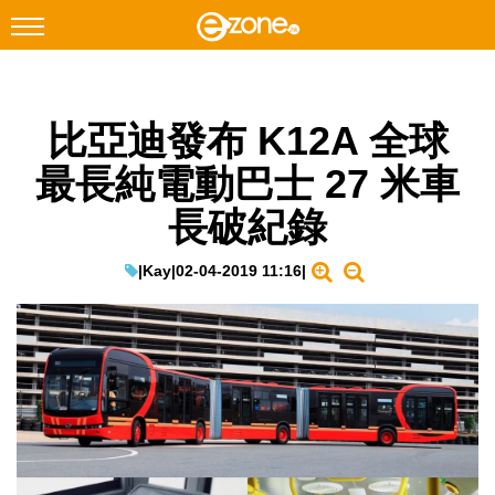
搜尋
比亞迪發布 K12A 全球
Facebook
Instagram
最長純電動巴士 27 米車
科技焦點
長破紀錄
網絡生活
遊戲動漫
|
Kay
|
02-04-2019 11:16
|
教學評測
EduTech
IT Times
生成式AI與雲端應用
Enterprise Digital Transformation