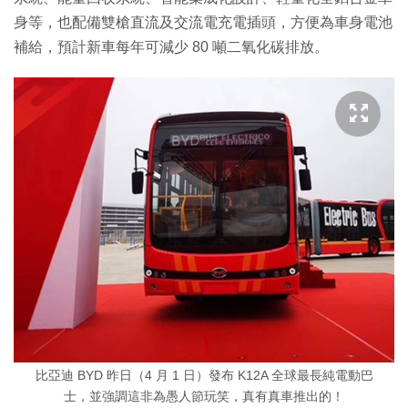
身等，也配備雙槍直流及交流電充電插頭，方便為車身電池
補給，預計新車每年可減少 80 噸二氧化碳排放。
比亞迪 BYD 昨日（4 月 1 日）發布 K12A 全球最長純電動巴
士，並強調這非為愚人節玩笑，真有真車推出的！