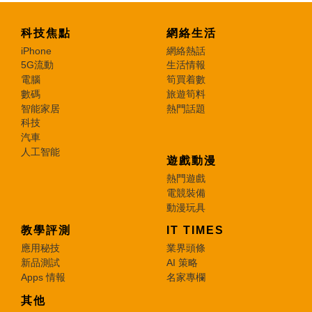
科技焦點
網絡生活
iPhone
網絡熱話
5G流動
生活情報
電腦
筍買着數
數碼
旅遊筍料
智能家居
熱門話題
科技
汽車
人工智能
遊戲動漫
熱門遊戲
電競裝備
動漫玩具
教學評測
IT TIMES
應用秘技
業界頭條
新品測試
AI 策略
Apps 情報
名家專欄
其他