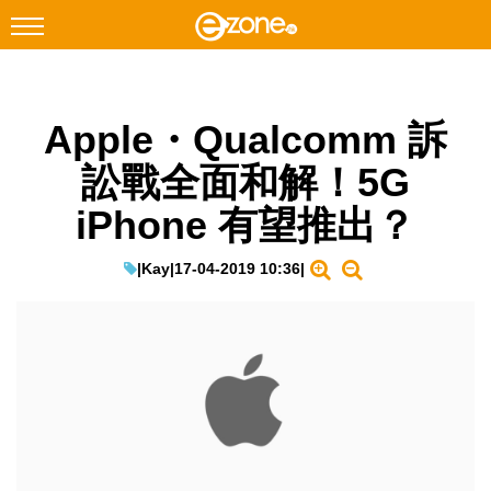
搜尋
Apple・Qualcomm 訴
Facebook
Instagram
訟戰全面和解！5G
科技焦點
iPhone 有望推出？
網絡生活
遊戲動漫
|
Kay
|
17-04-2019 10:36
|
教學評測
EduTech
IT Times
生成式AI與雲端應用
Enterprise Digital Transformation