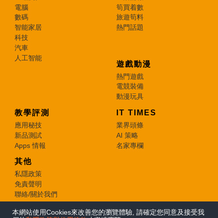
電腦
筍買着數
數碼
旅遊筍料
智能家居
熱門話題
科技
汽車
人工智能
遊戲動漫
熱門遊戲
電競裝備
動漫玩具
教學評測
IT TIMES
應用秘技
業界頭條
新品測試
AI 策略
Apps 情報
名家專欄
其他
私隱政策
免責聲明
聯絡/關於我們
本網站使用Cookies來改善您的瀏覽體驗, 請確定您同意及接受我
© 2026 e-zone. All Rights Reserved.