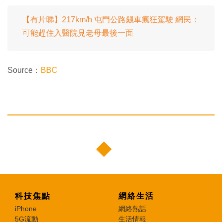
【有片睇】217km/h 屯門公路飆車瘋狂駕駛 網民：
可能趕住入醫院見老母最後一面
Source：
BBC
科技焦點
網絡生活
iPhone
網絡熱話
5G流動
生活情報