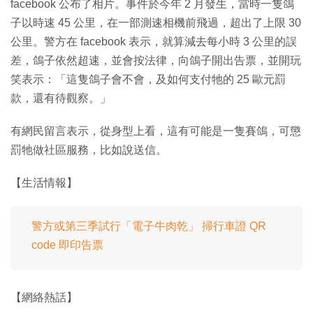
facebook 公布了相片。事件於今年 2 月發生，當時一隻鴿
子以時速 45 公里，在一部測速相機前飛過，超出了上限 30
公里。警方在 facebook 表示，就算減去每小時 3 公里的誤
差，鴿子依然超速，並會按法律，向鴿子開出告票，並開玩
笑表示：「這隻鴿子會不會，及如何支付牠的 25 歐元罰
款，還有待觀察。」
有網民留言表示，從身型上看，這有可能是一隻賽鴿，可懲
罰牠做社區服務，比如說送信。
【生活情報】
警方或第三季試行「電子牛肉乾」 掃行車證 QR
code 即印告票
【網絡熱話】