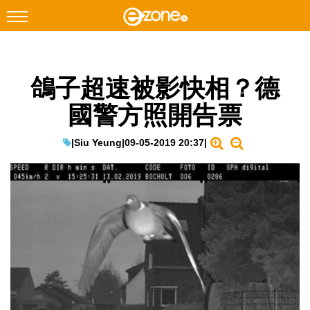
搜尋
鴿子超速被影快相？德
Facebook
Instagram
國警方照開告票
科技焦點
網絡生活
|
Siu Yeung
|
09-05-2019 20:37
|
遊戲動漫
教學評測
EduTech
IT Times
生成式AI與雲端應用
Enterprise Digital Transformation