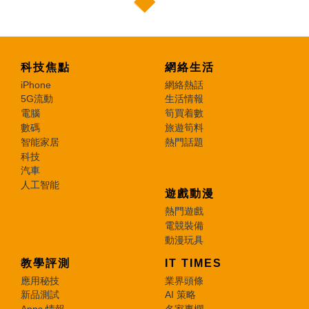
科技焦點
網絡生活
iPhone
網絡熱話
5G流動
生活情報
電腦
筍買着數
數碼
旅遊筍料
智能家居
熱門話題
科技
汽車
人工智能
遊戲動漫
熱門遊戲
電競裝備
動漫玩具
教學評測
IT TIMES
應用秘技
業界頭條
新品測試
AI 策略