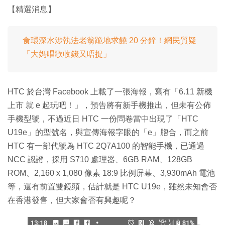
【精選消息】
食環深水涉執法老翁跪地求饒 20 分鐘！網民質疑
「大媽唱歌收錢又唔捉」
HTC 於台灣 Facebook 上載了一張海報，寫有「6.11 新機
上市 就 e 起玩吧！」，預告將有新手機推出，但未有公佈
手機型號，不過近日 HTC 一份問卷當中出現了「HTC
U19e」的型號名，與宣傳海報字眼的「e」脗合，而之前
HTC 有一部代號為 HTC 2Q7A100 的智能手機，已通過
NCC 認證，採用 S710 處理器、6GB RAM、128GB
ROM、2,160 x 1,080 像素 18:9 比例屏幕、3,930mAh 電池
等，還有前置雙鏡頭，估計就是 HTC U19e，雖然未知會否
在香港發售，但大家會否有興趣呢？