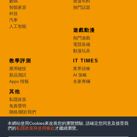
數碼
旅遊筍料
智能家居
熱門話題
科技
汽車
人工智能
遊戲動漫
熱門遊戲
電競裝備
動漫玩具
教學評測
IT TIMES
應用秘技
業界頭條
新品測試
AI 策略
Apps 情報
名家專欄
其他
私隱政策
免責聲明
聯絡/關於我們
本網站使用Cookies來改善您的瀏覽體驗, 請確定您同意及接受我
© 2026 e-zone. All Rights Reserved.
們的
私隱政策與使用條款
才繼續瀏覽。