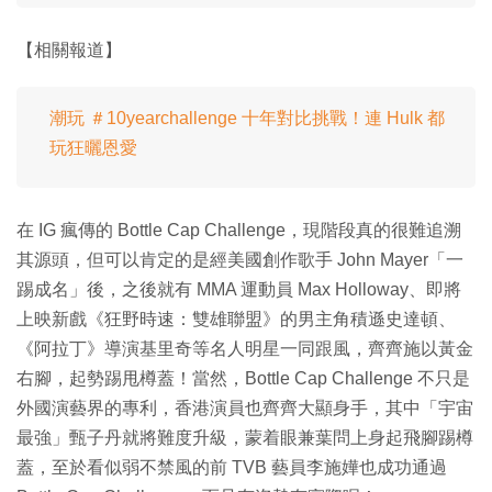
【相關報道】
潮玩 ＃10yearchallenge 十年對比挑戰！連 Hulk 都
玩狂曬恩愛
在 IG 瘋傳的 Bottle Cap Challenge，現階段真的很難追溯
其源頭，但可以肯定的是經美國創作歌手 John Mayer「一
踢成名」後，之後就有 MMA 運動員 Max Holloway、即將
上映新戲《狂野時速：雙雄聯盟》的男主角積遜史達頓、
《阿拉丁》導演基里奇等名人明星一同跟風，齊齊施以黃金
右腳，起勢踢甩樽蓋！當然，Bottle Cap Challenge 不只是
外國演藝界的專利，香港演員也齊齊大顯身手，其中「宇宙
最強」甄子丹就將難度升級，蒙着眼兼葉問上身起飛腳踢樽
蓋，至於看似弱不禁風的前 TVB 藝員李施嬅也成功通過