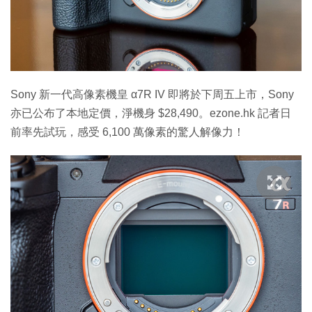
特集
Sony 新一代高像素機皇 α7R IV 即將於下周五上市，Sony
亦已公布了本地定價，淨機身 $28,490。ezone.hk 記者日
前率先試玩，感受 6,100 萬像素的驚人解像力！