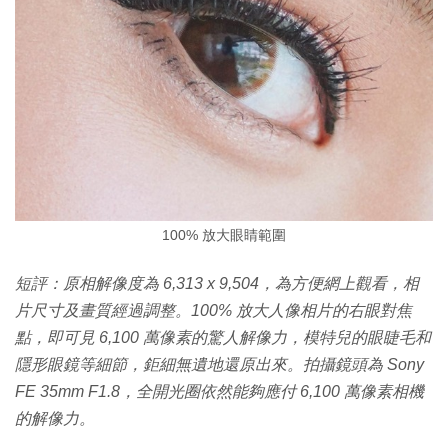
100% 放大眼睛範圍
短評：原相解像度為 6,313 x 9,504，為方便網上觀看，相
片尺寸及畫質經過調整。100% 放大人像相片的右眼對焦
點，即可見 6,100 萬像素的驚人解像力，模特兒的眼睫毛和
隱形眼鏡等細節，鉅細無遺地還原出來。拍攝鏡頭為 Sony
FE 35mm F1.8，全開光圈依然能夠應付 6,100 萬像素相機
的解像力。