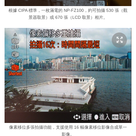
根據 CIPA 標準，一枚滿電的 NP-FZ100，約可拍攝 530 張（觀
景器取景）或 670 張（LCD 取景）相片。
像素移位多張拍攝功能，支援使用 16 幅像素移位影像合成單一
影像。