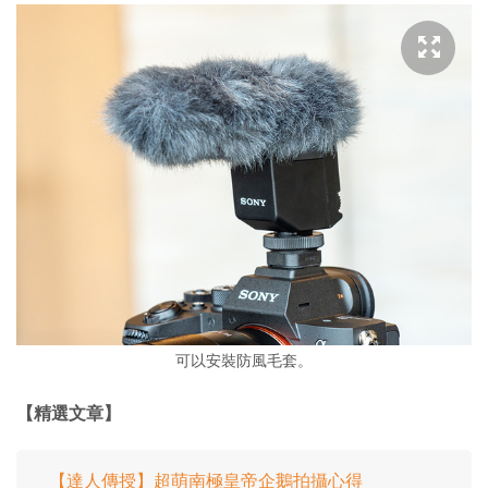
可以安裝防風毛套。
【精選文章】
【達人傳授】超萌南極皇帝企鵝拍攝心得