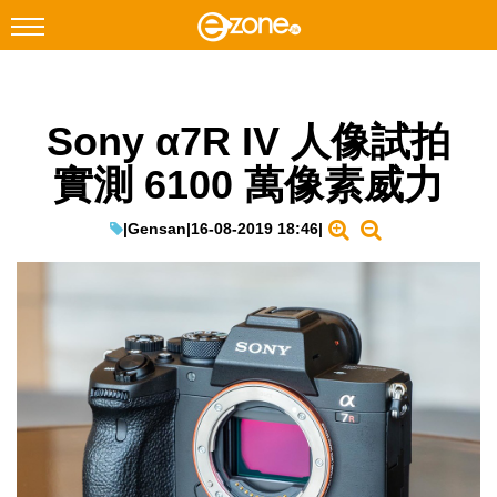
搜尋
Sony α7R IV 人像試拍
Facebook
Instagram
實測 6100 萬像素威力
科技焦點
網絡生活
|
Gensan
|
16-08-2019 18:46
|
遊戲動漫
教學評測
EduTech
IT Times
生成式AI與雲端應用
Enterprise Digital Transformation