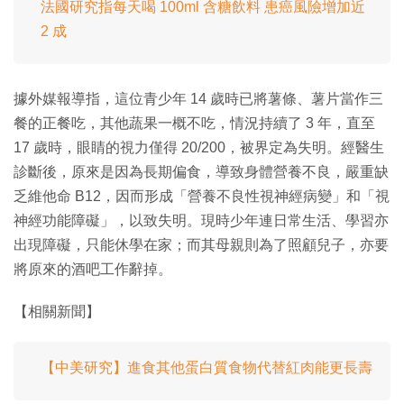
法國研究指每天喝 100ml 含糖飲料 患癌風險增加近
2 成
據外媒報導指，這位青少年 14 歲時已將薯條、薯片當作三
餐的正餐吃，其他蔬果一概不吃，情況持續了 3 年，直至
17 歲時，眼睛的視力僅得 20/200，被界定為失明。經醫生
診斷後，原來是因為長期偏食，導致身體營養不良，嚴重缺
乏維他命 B12，因而形成「營養不良性視神經病變」和「視
神經功能障礙」，以致失明。現時少年連日常生活、學習亦
出現障礙，只能休學在家；而其母親則為了照顧兒子，亦要
將原來的酒吧工作辭掉。
【相關新聞】
【中美研究】進食其他蛋白質食物代替紅肉能更長壽