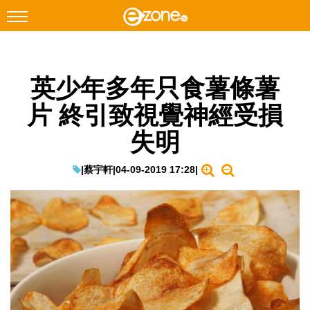
搜尋
英少年多年只食薯條薯
Facebook
Instagram
片 終引致視覺神經受損
科技焦點
失明
網絡生活
遊戲動漫
|
蔡宇軒
|
04-09-2019 17:28
|
教學評測
EduTech
IT Times
生成式AI與雲端應用
Enterprise Digital Transformation