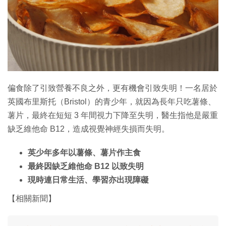
特集
偏食除了引致營養不良之外，更有機會引致失明！一名居於
英國布里斯托（Bristol）的青少年，就因為長年只吃薯條、
薯片，最終在短短 3 年間視力下降至失明，醫生指他是嚴重
缺乏維他命 B12，造成視覺神經失損而失明。
英少年多年以薯條、薯片作主食
最終因缺乏維他命 B12 以致失明
現時連日常生活、學習亦出現障礙
【相關新聞】