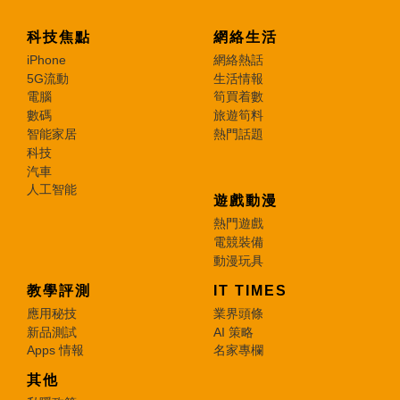
科技焦點
網絡生活
iPhone
網絡熱話
5G流動
生活情報
電腦
筍買着數
數碼
旅遊筍料
智能家居
熱門話題
科技
汽車
人工智能
遊戲動漫
熱門遊戲
電競裝備
動漫玩具
教學評測
IT TIMES
應用秘技
業界頭條
新品測試
AI 策略
Apps 情報
名家專欄
其他