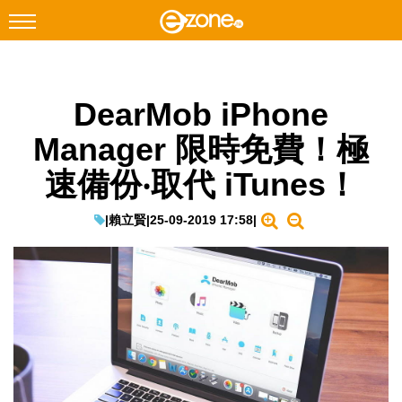
搜尋
DearMob iPhone
Facebook
Instagram
Manager 限時免費！極
科技焦點
速備份‧取代 iTunes！
網絡生活
遊戲動漫
|
賴立賢
|
25-09-2019 17:58
|
教學評測
EduTech
IT Times
生成式AI與雲端應用
Enterprise Digital Transformation