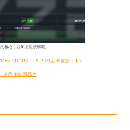
脈的核心，並加上星號辨識。
搭 12GHz GDDR6！↑＄1500 新卡實測（下）
曝光！改用 400 系晶片