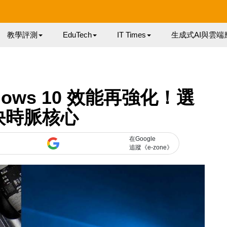
教學評測
EduTech
IT Times
生成式AI與雲端
indows 10 效能再強化！選
快時脈核心
在Google
追蹤《e-zone》