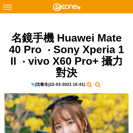
搜尋
名鏡手機 Huawei Mate
Facebook
Instagram
40 Pro ‧ Sony Xperia 1
科技焦點
II ‧ vivo X60 Pro+ 攝力
網絡生活
對決
遊戲動漫
教學評測
|
沈春生
|
22-03-2021 16:41
|
EduTech
IT Times
生成式AI與雲端應用
Enterprise Digital Transformation