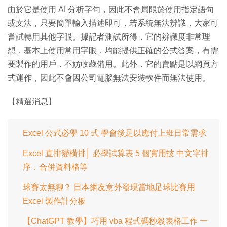
由於它是使用 AI 分析字句，因此不會局限於使用指定語句
或文法，只要簡單輸入描述即可，若系統無法辨識，大家可
嘗試轉用其他字眼。據記者測試所得，它的辨識度非常理
想，基本上使用常用字眼，均能提供正確的公式答案，有需
要製作的用戶，不妨收藏備用。此外，它的賣點是以網頁方
式運作，因此不會因公司電腦無法安裝軟件而無法使用。
【精選消息】
Excel 公式必學 10 式 學會後足以應付上班日常需求
Excel 直排變橫排│ 必學試算表 5 個實用技 中文字排
序．合併資料格等
球賽太無聊？ 日本網友意外發現當地足球比賽用
Excel 製作計分板
【ChatGPT 教學】巧用 vba 程式碼秒殺表格工作 一