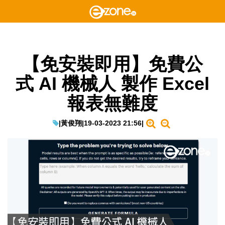
【免安裝即用】免費公
式 AI 機械人 製作 Excel
報表無難度
|
黃俊翔
|
19-03-2023 21:56
|