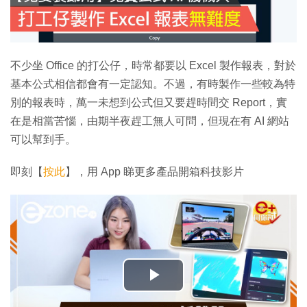
不少坐 Office 的打公仔，時常都要以 Excel 製作報表，對於
基本公式相信都會有一定認知。不過，有時製作一些較為特
別的報表時，萬一未想到公式但又要趕時間交 Report，實
在是相當苦惱，由期半夜趕工無人可問，但現在有 AI 網站
可以幫到手。
即刻【
按此
】，用 App 睇更多產品開箱科技影片
播