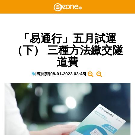
「易通行」五月試運
（下） 三種方法繳交隧
道費
|
陳裕邦
|
08-01-2023 03:45
|