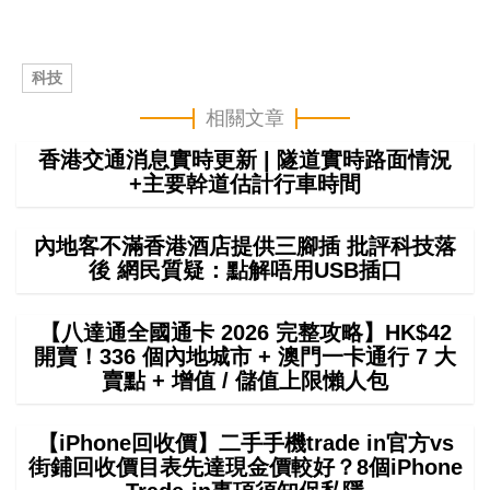
科技
相關文章
香港交通消息實時更新 | 隧道實時路面情況
+主要幹道估計行車時間
內地客不滿香港酒店提供三腳插 批評科技落
後 網民質疑：點解唔用USB插口
【八達通全國通卡 2026 完整攻略】HK$42
開賣！336 個內地城市 + 澳門一卡通行 7 大
賣點 + 增值 / 儲值上限懶人包
【iPhone回收價】二手手機trade in官方vs
街鋪回收價目表先達現金價較好？8個iPhone