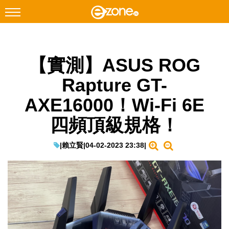
搜尋
【實測】ASUS ROG
Facebook
Instagram
Rapture GT-
科技焦點
AXE16000！Wi-Fi 6E
網絡生活
四頻頂級規格！
遊戲動漫
教學評測
|
賴立賢
|
04-02-2023 23:38
|
EduTech
IT Times
生成式AI與雲端應用
Enterprise Digital Transformation