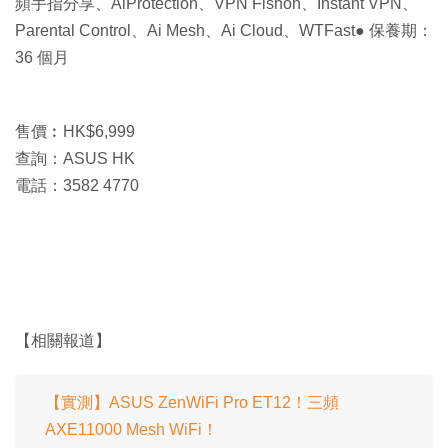
頻手指分享、AiProtection、VPN Fishon、Instant VPN、
Parental Control、Ai Mesh、Ai Cloud、WTFast● 保養期：
36 個月
售價︰HK$6,999
查詢：ASUS HK
電話：3582 4770
【相關報道】
【實測】ASUS ZenWiFi Pro ET12！三頻
AXE11000 Mesh WiFi！