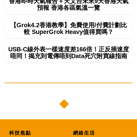
香港即時天氣報告＋天文台未來9天香港天氣
預報 香港各區氣溫一覽
【Grok4.2香港教學】免費使用/付費計劃比
較 SuperGrok Heavy值得買嗎？
USB-C線外表一樣速度差166倍！正反插速度
唔同！揭充到電傳唔到Data死穴附買線指南
科技焦點
網絡生活