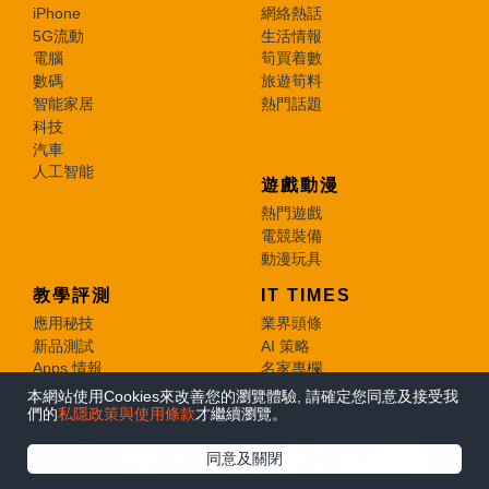
iPhone
網絡熱話
5G流動
生活情報
電腦
筍買着數
數碼
旅遊筍料
智能家居
熱門話題
科技
汽車
人工智能
遊戲動漫
熱門遊戲
電競裝備
動漫玩具
教學評測
IT TIMES
應用秘技
業界頭條
新品測試
AI 策略
Apps 情報
名家專欄
本網站使用Cookies來改善您的瀏覽體驗, 請確定您同意及接受我
其他
們的
私隱政策與使用條款
才繼續瀏覽。
私隱政策
在Google
免責聲明
同意及關閉
追蹤《e-zone》
聯絡/關於我們