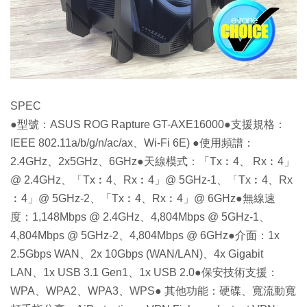
SPEC
●型號：ASUS ROG Rapture GT-AXE16000●支援規格：
IEEE 802.11a/b/g/n/ac/ax、Wi-Fi 6E) ●使用頻譜：
2.4GHz、2x5GHz、6GHz●天線模式：「Tx︰4、 Rx︰4」
@ 2.4GHz、「Tx︰4、Rx︰4」@ 5GHz-1、「Tx︰4、Rx
︰4」@ 5GHz-2、「Tx︰4、Rx︰4」@ 6GHz●無線速
度：1,148Mbps @ 2.4GHz、4,804Mbps @ 5GHz-1、
4,804Mbps @ 5GHz-2、4,804Mbps @ 6GHz●介面：1x
2.5Gbps WAN、2x 10Gbps (WAN/LAN)、4x Gigabit
LAN、1x USB 3.1 Gen1、1x USB 2.0●保安技術支援：
WPA、WPA2、WPA3、WPS● 其他功能：硬碟、寬流動寬