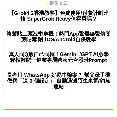
相關文章
【Grok4.2香港教學】免費使用/付費計劃比
較 SuperGrok Heavy值得買嗎？
複製貼上藏洩密危機！熱門App驚爆無聲偷睇
剪貼簿 附 iOS/Android自保教學
真人同Q版自己同框！Gemini /GPT AI必學
秘技輕鬆一鍵整專屬跨次元合照附Prompt
長者用 WhatsApp 好易中騙案？ 幫父母手機
做齊「這 3 個設定」 自動過濾陌生來電/釣魚
連結