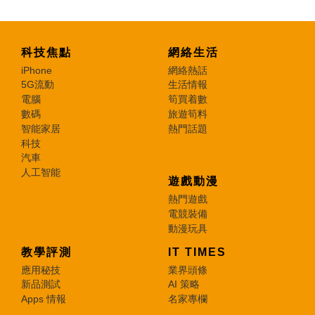
科技焦點
網絡生活
iPhone
網絡熱話
5G流動
生活情報
電腦
筍買着數
數碼
旅遊筍料
智能家居
熱門話題
科技
汽車
人工智能
遊戲動漫
熱門遊戲
電競裝備
動漫玩具
教學評測
IT TIMES
應用秘技
業界頭條
新品測試
AI 策略
Apps 情報
名家專欄