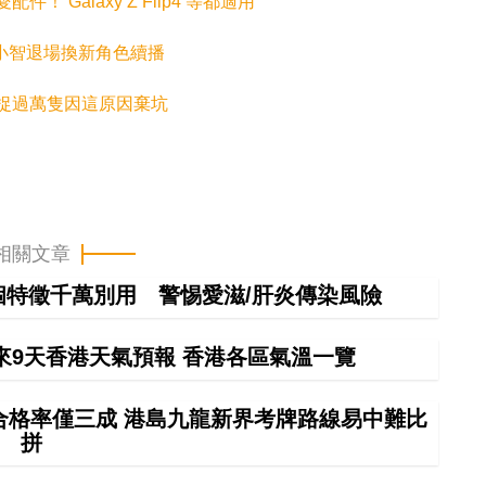
愛配件！ Galaxy Z Flip4 等都適用
卡超小智退場換新角色續播
歷年捉過萬隻因這原因棄坑
相關文章
特徵千萬別用 警惕愛滋/肝炎傳染風險
來9天香港天氣預報 香港各區氣溫一覽
車合格率僅三成 港島九龍新界考牌路線易中難比
拼