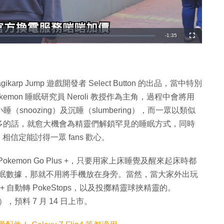
剩
-
1:35
全
螢
幕
餘
時
間
gikarp Jump 遊戲開發者 Select Button 的出品，當中特別
mon 睡眠研究員 Neroli 教授作為主角，過程中會將用
（snoozing）及沉睡（slumbering），而一眾以類似
多的話，就愈大機會為精靈們解鎖罕見的睡眠方式，同時
，相信定能討得一眾 fans 歡心。
新 Pokemon Go Plus +，只要用家上床睡覺及醒來起床時都
輕鬆紀錄睡眠數據，那就不用將手機放在身旁。當然，當大家外出玩
lus + 自動轉 PokeStops，以及投擲精靈球挾精靈的。
432），預料 7 月 14 日上市。