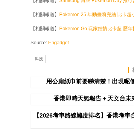
【相關報道】
Samsung 再乘 Pokemon Day 推可
【相關報道】
Pokemon 25 年動畫將完結 比
【相關報道】
Pokemon Go 玩家鍾情比卡超 
Source:
Engadget
科技
用公廁紙巾前要睇清楚！出現呢個
香港即時天氣報告＋天文台未
【2026考車路線難度排名】香港考