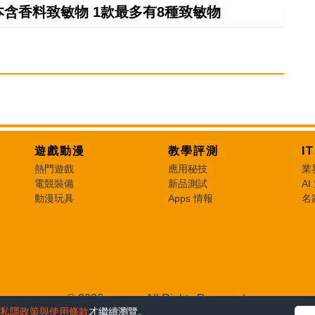
本含香料致敏物 1款最多有8種致敏物
遊戲動漫
教學評測
I
熱門遊戲
應用秘技
業
電競裝備
新品測試
AI
動漫玩具
Apps 情報
名
© 2026 e-zone. All Rights Reserved.
私隱政策與使用條款
才繼續瀏覽。