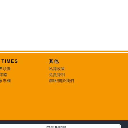
T TIMES
其他
界頭條
私隱政策
 策略
免責聲明
家專欄
聯絡/關於我們