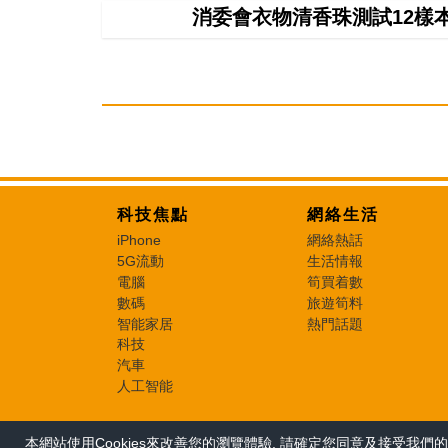
消委會衣物清香珠測試12樣
科技焦點
網絡生活
iPhone
網絡熱話
5G流動
生活情報
電腦
筍買着數
數碼
旅遊筍料
智能家居
熱門話題
科技
汽車
人工智能
本網站使用Cookies來改善您的瀏覽體驗, 請確定您同意及接受我們的