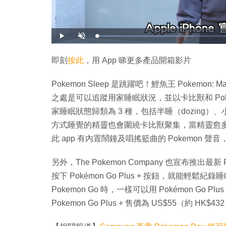
載
播
開
入
放
啟
完
音
畢
效
:
即刻
按此
，用 App 睇更多產品開箱影片
3
4
.
1
Pokemon Sleep 是跳躍吧！鯉魚王 Pokemon: Ma
1
%
之處是可以追蹤用家睡眠狀況，並以卡比獸和 Poke
家睡眠狀態歸類為 3 種，包括半睡（dozing）、小睡
方式睡覺的精靈也會圍繞卡比獸聚集，當精靈愈
此 app 有內置鬧鐘及唱搖籃曲的 Pokemon 聲音
另外，The Pokemon Company 也宣布推出最
按下 Pokémon Go Plus + 按鈕，就能
Pokemon Go 時，一樣可以用 Pokémon Go P
Pokemon Go Plus + 售價為 US$55（約 HK$