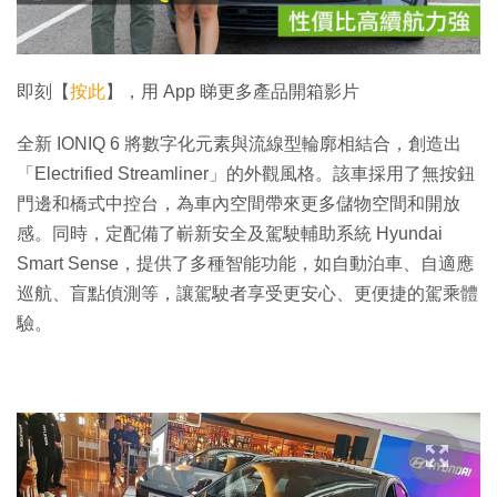
影
片
即刻【
按此
】，用 App 睇更多產品開箱影片
全新 IONIQ 6 將數字化元素與流線型輪廓相結合，創造出
「Electrified Streamliner」的外觀風格。該車採用了無按鈕
門邊和橋式中控台，為車內空間帶來更多儲物空間和開放
感。同時，定配備了嶄新安全及駕駛輔助系統 Hyundai
Smart Sense，提供了多種智能功能，如自動泊車、自適應
巡航、盲點偵測等，讓駕駛者享受更安心、更便捷的駕乘體
驗。