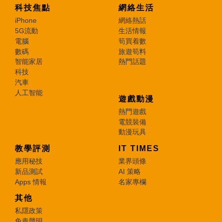
科技焦點
網絡生活
iPhone
網絡熱話
5G流動
生活情報
電腦
筍買着數
數碼
旅遊筍料
智能家居
熱門話題
科技
汽車
人工智能
遊戲動漫
熱門遊戲
電競裝備
動漫玩具
教學評測
IT TIMES
應用秘技
業界頭條
新品測試
AI 策略
Apps 情報
名家專欄
其他
私隱政策
免責聲明