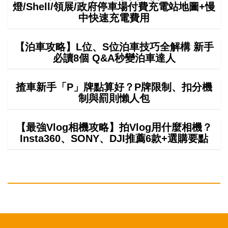
燈/Shell/領展/政府停車場付費充電站地圖+慢
中快速充電費用
【泊車攻略】L位、S位泊車技巧全解構 新手
必讀8個 Q&A秒變泊車達人
揸車新手「P」牌點算好？P牌限制、扣分機
制與罰則懶人包
【最強Vlog相機攻略】拍Vlog用什麼相機？
Insta360、SONY、DJI推薦6款+選購要點