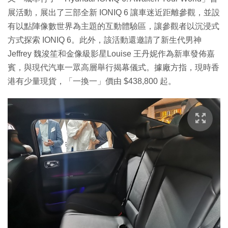
展活動，展出了三部全新 IONIQ 6 讓車迷近距離參觀，並設
有以點陣像數世界為主題的互動體驗區，讓參觀者以沉浸式
方式探索 IONIQ 6。此外，該活動還邀請了新生代男神
Jeffrey 魏浚笙和金像級影星Louise 王丹妮作為新車發佈嘉
賓，與現代汽車一眾高層舉行揭幕儀式。據廠方指，現時香
港有少量現貨，「一換一」價由 $438,800 起。