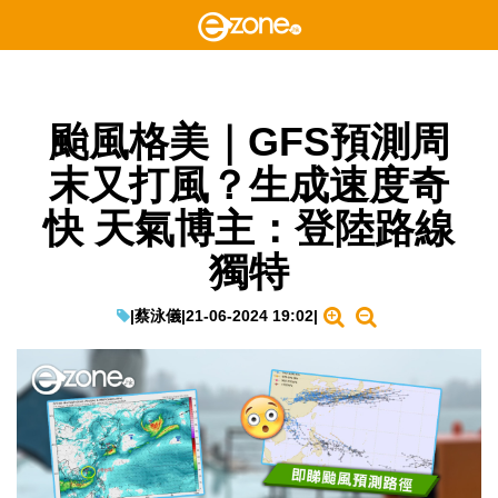
颱風格美｜GFS預測周
末又打風？生成速度奇
快 天氣博主：登陸路線
獨特
|
蔡泳儀
|
21-06-2024 19:02
|