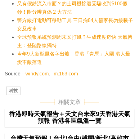
又有假鈔流入市面？的士司機慘遭受騙收到$100假
鈔！附分辨真偽 2 大方法
警方嚴打電動可移動工具 三日拘84人籲家長勿接載子
女及改車
全球預報系統預測周末又打風？生成速度奇快 天氣博
主：登陸路線獨特
今年9大新颱風名字出爐！香港「青馬」入圍 港人最
愛不敵落選
Source：
windy.com
、
m.163.com
科技
相關文章
香港即時天氣報告＋天文台未來9天香港天氣
預報 香港各區氣溫一覽
台灣天氣預報 | 台北/台中/桃園/新北/高雄市