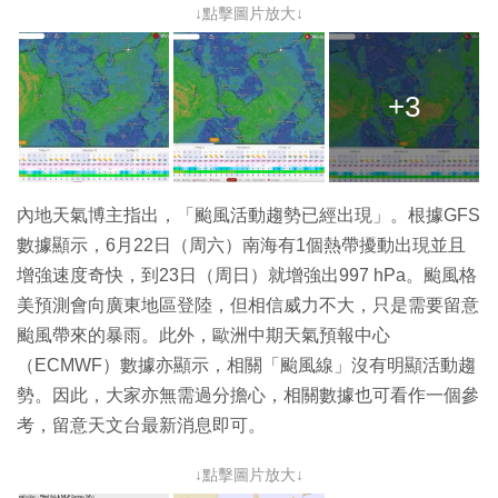
↓點擊圖片放大↓
+3
內地天氣博主指出，「颱風活動趨勢已經出現」。根據GFS
數據顯示，6月22日（周六）南海有1個熱帶擾動出現並且
增強速度奇快，到23日（周日）就增強出997 hPa。颱風格
美預測會向廣東地區登陸，但相信威力不大，只是需要留意
颱風帶來的暴雨。此外，歐洲中期天氣預報中心
（ECMWF）數據亦顯示，相關「颱風線」沒有明顯活動趨
勢。因此，大家亦無需過分擔心，相關數據也可看作一個參
考，留意天文台最新消息即可。
↓點擊圖片放大↓