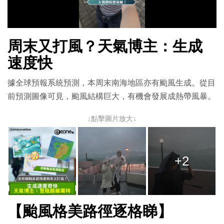
放
影
周末又打風？天氣博主：生成
片
速度快
據全球預報系統預測，本周末南海地區亦有颱風生成。從目
前預測圖像可見，颱風結構巨大，有機會發展成熱帶風暴。
↓點擊圖片放大↓
+2
【颱風格美路徑逐格睇】