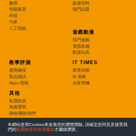
數碼
旅遊筍料
智能家居
熱門話題
科技
汽車
人工智能
遊戲動漫
熱門遊戲
電競裝備
動漫玩具
教學評測
IT TIMES
應用秘技
業界頭條
新品測試
AI 策略
Apps 情報
名家專欄
其他
私隱政策
免責聲明
聯絡/關於我們
本網站使用Cookies來改善您的瀏覽體驗, 請確定您同意及接受我
© 2026 e-zone. All Rights Reserved.
們的
私隱政策與使用條款
才繼續瀏覽。