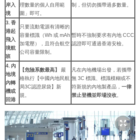
岸入
理數量的個人自用範
制，但切勿攜帶過多數量。
境
圍」即可。
3. 香
只要流動電源有清晰的
港起
容量標識（Wh 或 mAh
暫時不強制要求有內地 CCC
飛入
加電壓），且符合航空
認證即可通過香港安檢。
境航
公司容量限制。
班
4. 內
【危險系數最高】
嚴
凡在內地機場出發，若攜帶
地境
格執行【中國內地民航
無 3C 標識、標識模糊或不
內轉
局3C認證尿袋】新
符新規的內地製產品，
一律
機或
規。
禁止登機並即場沒收
。
回港