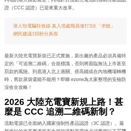
證（CCC 認證）已迎來重大改革。
港人怕電騙狂收線 真入境處職員連打3次「求饒」
網民建議1招秒分真假
最新大陸充電寶新規已正式實施，新出廠的產品必須具備特
定的「可追溯二維碼」合規標識，否則將面臨無法上市甚至
罰款的風險。到底港人北上過關、搭高鐵或在內地機場轉機
時，舊款尿袋還能不能用？即睇 ezone為大家整理的安檢防
沒收全攻略！
2026 大陸充電寶新規上路！甚
麼是 CCC 追溯二維碼新制？
流動電源已全面納入國家強制性產品認證（3C 認證）。最