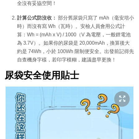
全沒有妥協空間！
計算公式防沒收：
部分舊尿袋只寫了 mAh（毫安培小
時）而沒有寫 Wh（瓦時）。安檢人員會用公式計
算：
Wh = (mAh x V) / 1000
（V 為電壓，一般鋰電池
為 3.7V）。如果你的尿袋是 20,000mAh，換算後大
約是 74Wh，小於 100Wh 限制便安全。出發前記得先
自查機身字樣，若印字模糊，建議盡早更換！
尿袋安全使用貼士