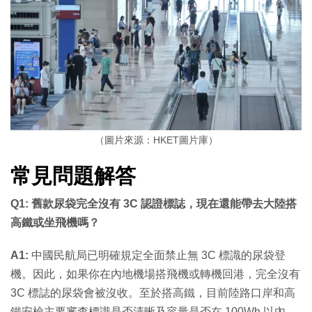
（圖片來源：HKET圖片庫）
常見問題解答
Q1: 舊款尿袋完全沒有 3C 認證標誌，現在還能帶去大陸搭
高鐵或坐飛機嗎？
A1:
中國民航局已明確規定全面禁止無 3C 標識的尿袋登
機。因此，如果你在內地機場搭飛機或轉機回港，完全沒有
3C 標誌的尿袋會被沒收。至於搭高鐵，目前陸路口岸和高
鐵安檢主要審查標識是否清晰及容量是否在 100Wh 以內，