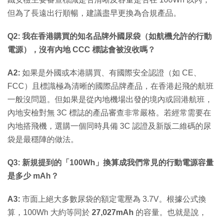
但為了長遠出行順暢，建議盡早更換為合規產品。
Q2: 我在香港購買的知名品牌外國尿袋（如航機允許的行動
電源），沒有內地 CCC 標誌會被沒收嗎？
A2:
如果是外國或本港購買、有國際安全認證（如 CE、
FCC）且標識極為清晰的國際品牌產品，在香港起飛的航班
一般沒問題。但如果是從內地機場出發的境內或回港航班，
內地安檢對無 3C 標誌的產品審查非常嚴格。若經常需要在
內地搭飛機，選購一個同時具備 3C 認證及新版二維碼的尿
袋是最穩陣的做法。
Q3: 新規提到的「100Wh」換算成我們常見的行動電源容量
是多少 mAh？
A3:
市面上絕大多數尿袋的額定電壓為 3.7V。根據公式換
算，100Wh 大約等同於
27,027mAh
的容量。也就是說，