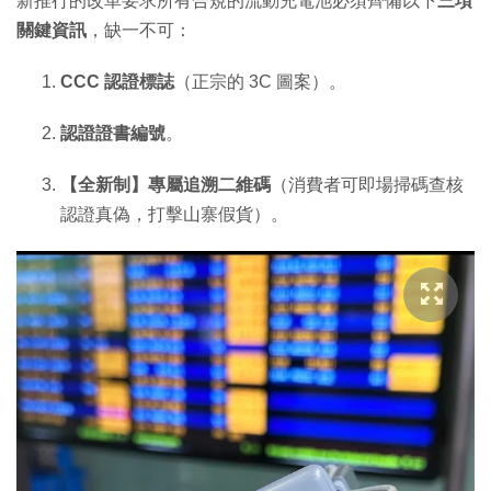
新推行的改革要求所有合規的流動充電池必須齊備以下
三項
關鍵資訊
，缺一不可：
CCC 認證標誌
（正宗的 3C 圖案）。
認證證書編號
。
【全新制】專屬追溯二維碼
（消費者可即場掃碼查核
認證真偽，打擊山寨假貨）。