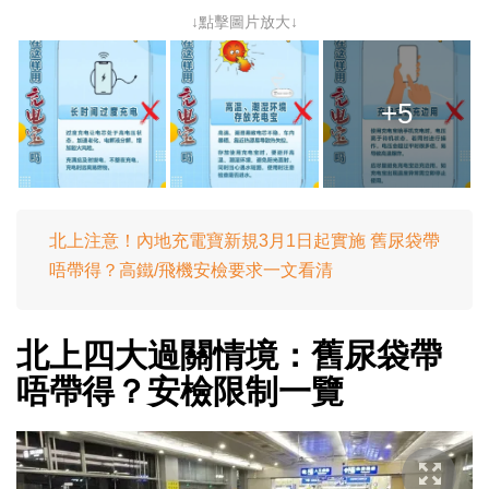
↓點擊圖片放大↓
+5
北上注意！內地充電寶新規3月1日起實施 舊尿袋帶
唔帶得？高鐵/飛機安檢要求一文看清
北上四大過關情境：舊尿袋帶
唔帶得？安檢限制一覽