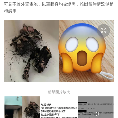
可見不論外置電池，以至牆身均被燒黑，推斷當時情況似是
很嚴重。
↓點擊圖片放大↓
+3