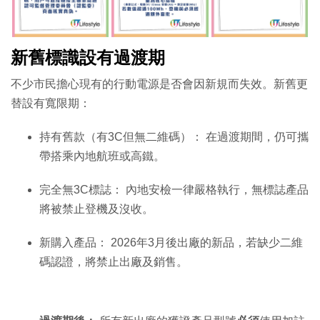
新舊標識設有過渡期
不少市民擔心現有的行動電源是否會因新規而失效。新舊更
替設有寬限期：
持有舊款（有3C但無二維碼）： 在過渡期間，仍可攜
帶搭乘內地航班或高鐵。
完全無3C標誌： 內地安檢一律嚴格執行，無標誌產品
將被禁止登機及沒收。
新購入產品： 2026年3月後出廠的新品，若缺少二維
碼認證，將禁止出廠及銷售。