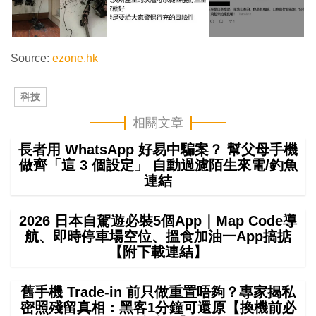
Source:
ezone.hk
科技
相關文章
長者用 WhatsApp 好易中騙案？ 幫父母手機
做齊「這 3 個設定」 自動過濾陌生來電/釣魚
連結
2026 日本自駕遊必裝5個App｜Map Code導
航、即時停車場空位、搵食加油一App搞掂
【附下載連結】
舊手機 Trade-in 前只做重置唔夠？專家揭私
密照殘留真相：黑客1分鐘可還原【換機前必