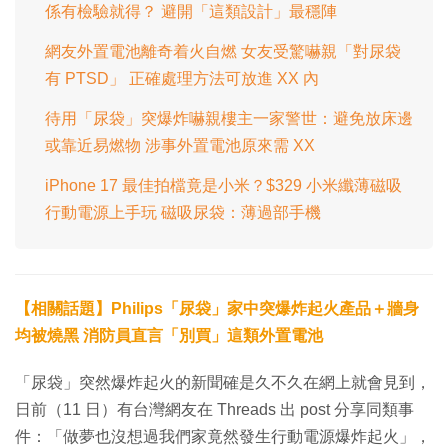
係有檢驗就得？ 避開「這類設計」最穩陣
網友外置電池離奇着火自燃 女友受驚嚇親「對尿袋
有 PTSD」 正確處理方法可放進 XX 內
待用「尿袋」突爆炸嚇親樓主一家警世：避免放床邊
或靠近易燃物 涉事外置電池原來需 XX
iPhone 17 最佳拍檔竟是小米？$329 小米纖薄磁吸
行動電源上手玩 磁吸尿袋：薄過部手機
【相關話題】Philips「尿袋」家中突爆炸起火產品＋牆身
均被燒黑 消防員直言「別買」這類外置電池
「尿袋」突然爆炸起火的新聞確是久不久在網上就會見到，
日前（11 日）有台灣網友在 Threads 出 post 分享同類事
件：「做夢也沒想過我們家竟然發生行動電源爆炸起火」，