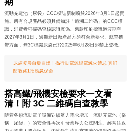
期
流動充電池（尿袋）CCC標誌新制將於2026年3月1日起實
施。所有合規產品必須具備加註「追溯二維碼」的CCC標
識，消費者可掃碼查核認證真偽。舊款印刷標識過渡期至
2027年3月1日，逾期新出廠產品方須符合新要求。航空攜
帶方面，無3C標識尿袋已於2025年6月28日起禁止登機。
尿袋凌晨自爆自燃！揭行動電源鋰電滅火禁忌 真消
防教路1招應急保命
搭高鐵/飛機安檢要求一文看
清！附 3C 二維碼自查教學
隨着各類流動電子設備對續航力需求增加，流動充電池（俗
稱「尿袋」）的安全性再次引發業界與公眾關注。經常往返
內地的港人務必留意，內地針對流動充電池的強制性產品認