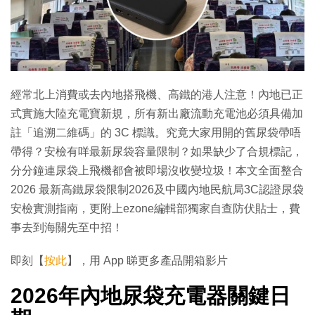
經常北上消費或去內地搭飛機、高鐵的港人注意！內地已正
式實施大陸充電寶新規，所有新出廠流動充電池必須具備加
註「追溯二維碼」的 3C 標識。究竟大家用開的舊尿袋帶唔
帶得？安檢有咩最新尿袋容量限制？如果缺少了合規標記，
分分鐘連尿袋上飛機都會被即場沒收變垃圾！本文全面整合
2026 最新高鐵尿袋限制2026及中國內地民航局3C認證尿袋
安檢實測指南，更附上ezone編輯部獨家自查防伏貼士，費
事去到海關先至中招！
即刻【
按此
】，用 App 睇更多產品開箱影片
2026年內地尿袋充電器關鍵日