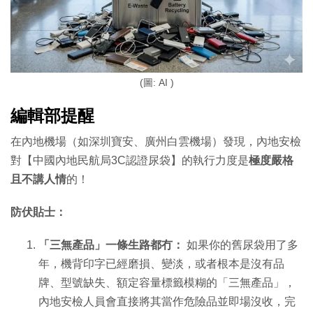
(圖: AI )
編輯部提醒
在內地機場（如深圳寶安、廣州白雲機場）發現，內地安檢
對【中國內地民航局3C認證尿袋】的執行力度是
極度嚴格
且不講人情
的！
防伏貼士：
「三無產品」一條生路都冇：
如果你的舊尿袋用了多
年，機背印字已經磨損、變淡，或者根本是沒有品
牌、型號缺失、額定容量標籤模糊的「三無產品」，
內地安檢人員會直接將其當作危險品並即場沒收，完