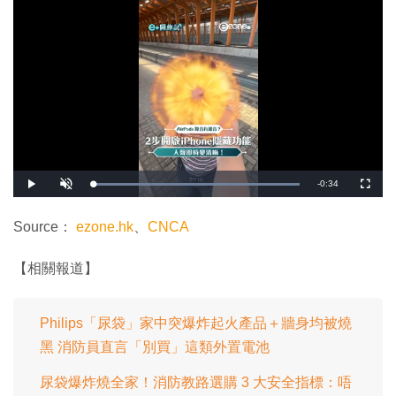
剩
-
0:34
載
播
開
全
入
放
啟
螢
完
音
幕
餘
畢
效
:
Source：
ezone.hk
、
CNCA
1
時
0
0
.
間
【相關報道】
0
0
%
Philips「尿袋」家中突爆炸起火產品＋牆身均被燒
黑 消防員直言「別買」這類外置電池
尿袋爆炸燒全家！消防教路選購 3 大安全指標：唔