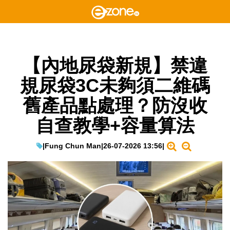
【內地尿袋新規】禁違
規尿袋3C未夠須二維碼
舊產品點處理？防沒收
自查教學+容量算法
|
Fung Chun Man
|
26-07-2026 13:56
|