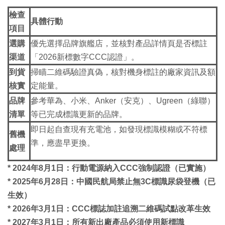
檢查
具體行動
項目
選購
優先選擇品牌旗艦店，並核對產品詳情頁是否標註
渠道
「2026新標數字CCC認證」。
到貨
掃瞄二維碼驗證真偽，核對機身標註的廠家資訊及額
核實
定能量。
品牌
參考華為、小米、Anker（安克）、Ugreen（綠聯）
清單
等已完成標識更新的品牌。
即日起自查現有充電池，如發現標識模糊或不符標
舊機
準，應盡早更換。
處理
* 2024年8月1日：行動電源納入CCC強制認證（已實施）
* 2025年6月28日：中國民航局禁止無3C標識尿袋登機（已
生效）
* 2026年3月1日：CCC標誌加註追溯二維碼試點改革生效
* 2027年3月1日：所有新出廠產品必須使用新標識