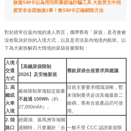
旅遊SIM卡以為用完即棄卻淪詐騙工具 大批苦主中招
惹官非全因無做1事！教SIM卡正確銷毀方法
對於經常往返內地的港人而言，攜帶舊有「尿袋」是否會被
沒收取決於你的入境方式，以及是否涉及內地境內航班。以
下為大家拆解四大情境的尿袋容量限制：
入境 /
【高鐵尿袋限制
交通
舊款尿袋合規要求與建議
2026】及安檢新規
方式
1. 高
目前主要要求標識清晰，暫
嚴格限制單塊額定能量
鐵或
未強制要求必須具備最新二
不超過 100Wh
（約
火車
維碼，舊有合規產品仍可使
27,000mAh）。
入境
用。
2. 陸
經羅湖、落馬洲等海關
路口
過關時，只要屬於「合
一般不受 CCC 認證新規限