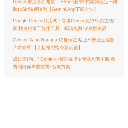
Gemini香港全面開放！iPhone必學3招隱藏設定一鍵
取代Siri隨傳隨到【Gemini App下載方法】
Google Gemini好用嗎？香港Gemini免VPN寫文/整
圖/找資料返工好用工具！睇清免費/收費版差異
Gemini Nano-Banana 12種玩法 唔止AI普通生成圖
片咁簡單 【直接複製指令就玩得】
成日覺得攰？Gemini中醫診症指令變身AI老中醫 免
費測出你專屬體質+食療方案