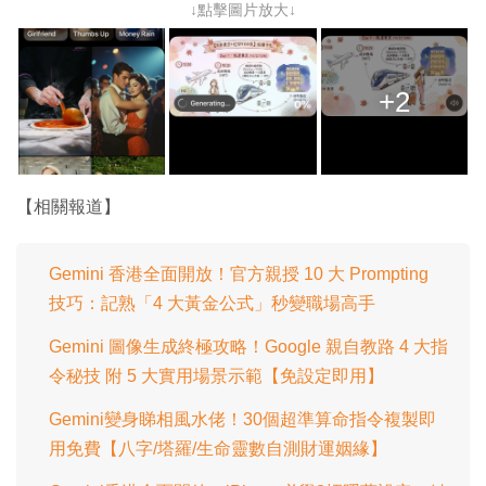
↓點擊圖片放大↓
+2
【相關報道】
Gemini 香港全面開放！官方親授 10 大 Prompting
技巧：記熟「4 大黃金公式」秒變職場高手
Gemini 圖像生成終極攻略！Google 親自教路 4 大指
令秘技 附 5 大實用場景示範【免設定即用】
Gemini變身睇相風水佬！30個超準算命指令複製即
用免費【八字/塔羅/生命靈數自測財運姻緣】