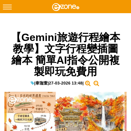
搜尋
【Gemini旅遊行程繪本
Facebook
Instagram
教學】文字行程變插圖
科技焦點
繪本 簡單AI指令公開複
網絡生活
製即玩免費用
遊戲動漫
教學評測
|
韋珈萱
|
27-03-2026 13:48
|
EduTech
IT Times
生成式AI與雲端應用
Enterprise Digital Transformation