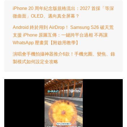
iPhone 20 周年紀念版規格流出：2027 首採「等深
微曲面」OLED、邁向真全屏幕？
Android 終於用到 AirDrop！ Samsung S26 破天荒
支援 iPhone 原圖互傳：一鍵跨平台過相 不再讓
WhatsApp 壓畫質【附啟用教學】
演唱會手機拍攝神器推介6款！手機光圈、變焦、錄
製模式如何設定全攻略