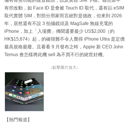
備有長焦功能的後置鏡頭，以及實體 SIM 卡槽。雖然當中
有些改動，如 Face ID 是會被 Touch ID 取代，還有以 eSIM
取代實體 SIM，對部分用家而言絕對是德政，但來到 2026
年，居然還有不設 3 拍攝鏡頭及 MagSafe 無線充電的
iPhone，加上「入場費」傳聞還要最少 US$2,000（約
HK$15,674）起，的確很難不令人覺得 iPhone Ultra 是定價
最高規格最廢。且看看 9 月發布之時，Apple 新 CEO John
Ternus 會怎樣將此機 sell 為不買不行的絕世好機。
↓點擊圖片放大↓
【熱門報道】