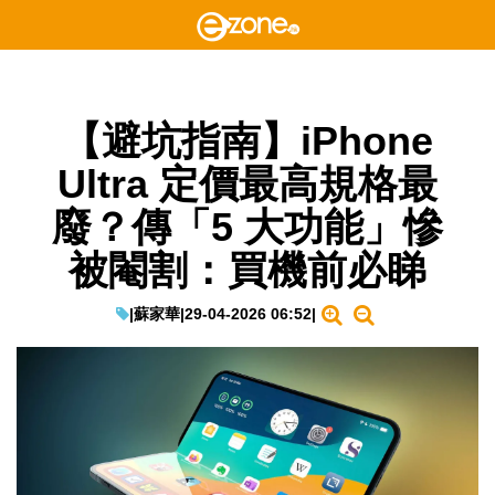
【避坑指南】iPhone
Ultra 定價最高規格最
廢？傳「5 大功能」慘
被閹割：買機前必睇
|
蘇家華
|
29-04-2026 06:52
|