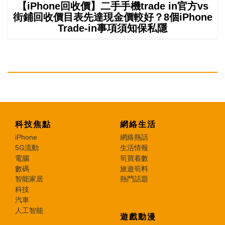
【iPhone回收價】二手手機trade in官方vs
街鋪回收價目表先達現金價較好？8個iPhone
Trade-in事項須知保私隱
科技焦點
網絡生活
iPhone
網絡熱話
5G流動
生活情報
電腦
筍買着數
數碼
旅遊筍料
智能家居
熱門話題
科技
汽車
人工智能
遊戲動漫