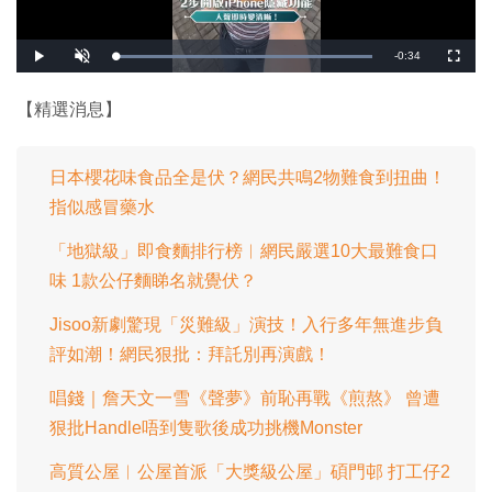
剩
-
0:34
載
播
開
全
入
放
啟
螢
完
音
幕
餘
畢
效
:
【精選消息】
1
時
0
0
.
間
0
0
日本櫻花味食品全是伏？網民共鳴2物難食到扭曲！
%
指似感冒藥水
「地獄級」即食麵排行榜︱網民嚴選10大最難食口
味 1款公仔麵睇名就覺伏？
Jisoo新劇驚現「災難級」演技！入行多年無進步負
評如潮！網民狠批：拜託別再演戲！
唱錢｜詹天文一雪《聲夢》前恥再戰《煎熬》 曾遭
狠批Handle唔到隻歌後成功挑機Monster
高質公屋︱公屋首派「大獎級公屋」碩門邨 打工仔2