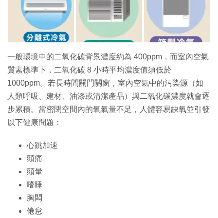
一般環境中的二氧化碳背景濃度約為 400ppm，而室內空氣
質素標準下，二氧化碳 8 小時平均濃度值須低於
1000ppm。若長時間關門關窗，室內空氣中的污染源（如
人類呼吸、建材、油漆或清潔產品）與二氧化碳濃度就會逐
步累積。當密閉空間內的氧氣量不足，人體容易缺氧並引發
以下健康問題：
心跳加速
頭痛
頭暈
嗜睡
胸悶
倦怠