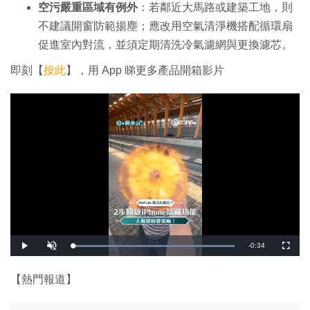
空污嚴重區域有例外
：若鄰近大馬路或建築工地，則
不建議開窗防範揚塵；應改用空氣清淨機搭配循環扇
促進室內對流，並須定期清洗冷氣濾網與更換濾芯。
即刻【
按此
】，用 App 睇更多產品開箱影片
剩
-
0:34
載
播
開
全
入
放
啟
螢
完
音
幕
餘
畢
效
:
【熱門報道】
1
時
0
0
.
間