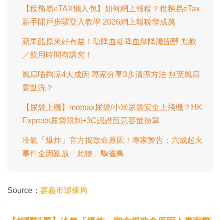
0
0
【稅務易eTAX懶人包】如何網上報稅？稅務易eTax
%
新手開戶步驟登入教學 2026網上報稅慳成萬
蘋果醋原來好有益！助降血糖降血壓降膽固醇 點飲
／飲用時間有講究！
風扇唔夠涼4大成因 專家分享3步清潔方法 無葉風扇
要點洗？
【尿袋上機】momax尿袋/小米尿袋安全上飛機？HK
Express尿袋限制+3C認證留意容量換算
冷氣「爆炸」官方揭致命原因！專家警告：六成起火
事件全因亂放「此物」驅雀鳥
Source：
嘉義市環保局