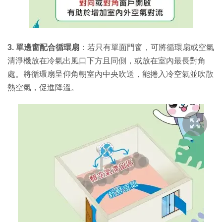
3. 單邊窗配合循環扇
：若只有單面門窗，可將循環扇或空氣
清淨機放在冷氣出風口下方且同側，或放在室內最長對角
處。將循環扇呈仰角朝室內中央吹送，能捲入冷空氣並吹散
熱空氣，促進降溫。