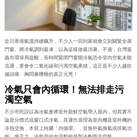
近日香港氣溫持續飆升，不少人一回到家就會立刻關緊全屋
門窗、將冷氣調到最凍，以為這樣做最消暑。不過，台灣嘉
義市環保局提醒，長時間緊閉門窗開冷氣恐令室內空氣未能
流通，更會令二氧化碳和污濁空氣累積，這正是不少人越吹
越頭痛、胸悶兼嗜睡的真正元兇！
冷氣只會內循環！無法排走污
濁空氣
不少市民誤以為冷氣會將室外新鮮空氣帶入屋內，但其實不
論是分體式或窗口式冷氣，其運作原理為室內機及室外機的
冷熱交換，本質上純屬「內循環」，並無外氣換氣或排氣功
能。換言之，冷氣管線內流動的是製冷劑而非空氣。