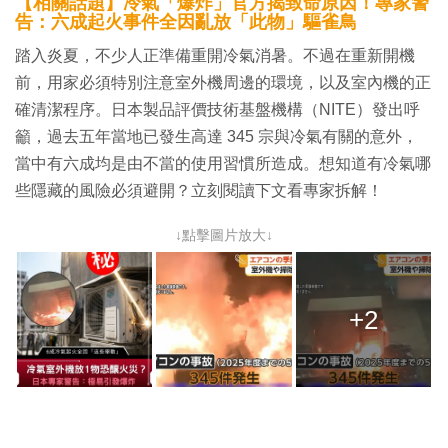
【相關話題】冷氣「爆炸」官方揭致命原因！專家警
告：六成起火事件全因亂放「此物」驅雀鳥
踏入炎夏，不少人正準備重開冷氣消暑。不過在重新開機
前，用家必須特別注意室外機周邊的環境，以及室內機的正
確清潔程序。日本製品評價技術基盤機構（NITE）發出呼
籲，過去五年當地已發生高達 345 宗與冷氣有關的意外，
當中有六成均是由不當的使用習慣所造成。想知道有冷氣哪
些隱藏的風險必須避開？立刻閱讀下文看專家拆解！
↓點擊圖片放大↓
+2