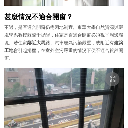
甚麼情況不適合開窗？
不過，是否適合開窗仍需因地制宜。東華大學自然資源與環
境學系教授蘇銘千提醒，住家是否適合開窗必須視乎周邊環
境。若住家
鄰近大馬路
、汽車廢氣污染嚴重，或附近有
建築
工地
會引起揚塵，在室外空污嚴重的情況下便不適合貿然開
窗。