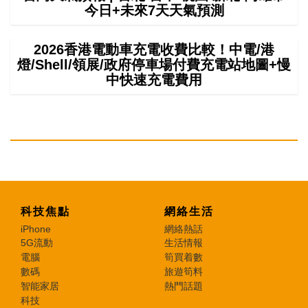
今日+未來7天天氣預測
2026香港電動車充電收費比較！中電/港
燈/Shell/領展/政府停車場付費充電站地圖+慢
中快速充電費用
科技焦點
網絡生活
iPhone
網絡熱話
5G流動
生活情報
電腦
筍買着數
數碼
旅遊筍料
智能家居
熱門話題
科技