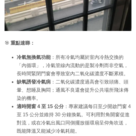
🎯
重點速睇：
冷氣無換氣功能
：所有冷氣均屬於室內冷熱交換的
「內循環」，冷氣管線內流動的是製冷劑而非空氣，
長時間緊閉門窗會導致室內二氧化碳濃度不斷累積。
缺氧誘發冷氣病
：二氧化碳濃度過高會引致頭痛、頭
暈、想睡及胸悶；通風不良還會提升公共場所飛沫傳
染的機率。
適時開窗 4 至 15 公分
：專家建議每日至少開啟門窗 4
至 15 公分並維持 30 分鐘換氣。可利用對角開窗促進
對流，或在冷氣出風口同側擺放循環扇呈仰角吹送，
既能降溫又能減少冷氣耗能。