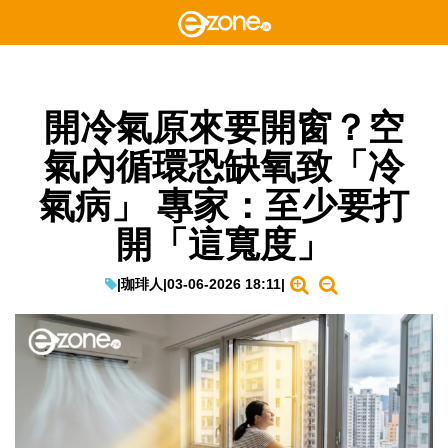
開冷氣原來要開窗？空
氣內循環恐缺氧致「冷
氣病」 專家：至少要打
開「這寬度」
|
珈琲人
|
03-06-2026 18:11
|