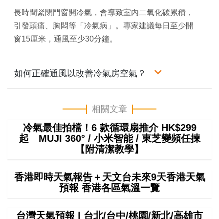
長時間緊閉門窗開冷氣，會導致室內二氧化碳累積，
引發頭痛、胸悶等「冷氣病」。專家建議每日至少開
窗15厘米，通風至少30分鐘。
如何正確通風以改善冷氣房空氣？
相關文章
冷氣最佳拍檔！6 款循環扇推介 HK$299
起 MUJI 360° / 小米智能 / 東芝變頻任揀
【附清潔教學】
香港即時天氣報告＋天文台未來9天香港天氣
預報 香港各區氣溫一覽
台灣天氣預報 | 台北/台中/桃園/新北/高雄市