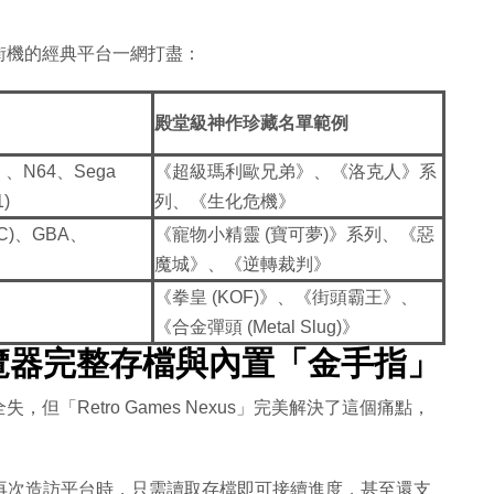
街機的經典平台一網打盡：
殿堂級神作珍藏名單範例
N64、Sega
《超級瑪利歐兄弟》、《洛克人》系
)
列、《生化危機》
GBC)、GBA、
《寵物小精靈 (寶可夢)》系列、《惡
魔城》、《逆轉裁判》
《拳皇 (KOF)》、《街頭霸王》、
《合金彈頭 (Metal Slug)》
覽器完整存檔與內置「金手指」
「Retro Games Nexus」完美解決了這個痛點，
再次造訪平台時，只需讀取存檔即可接續進度，甚至還支