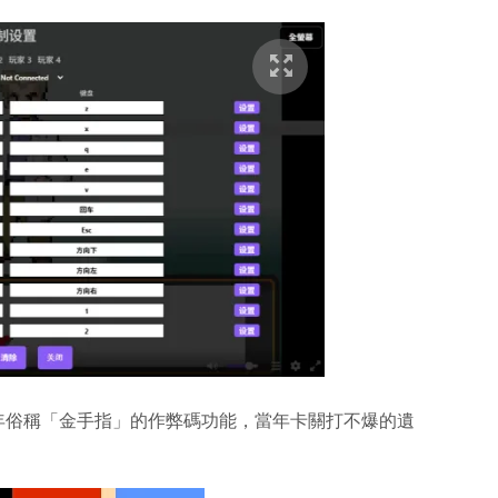
年俗稱「金手指」的作弊碼功能，當年卡關打不爆的遺