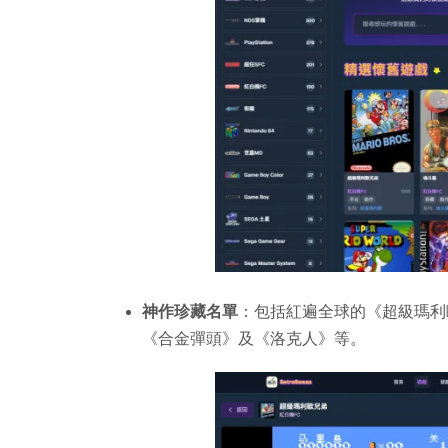
神作珍藏名單
：包括紅遍全球的《超級瑪利
《合金彈頭》及《洛克人》等。