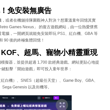
玩！免安裝無廣告
機，或者在機舖排隊圍觀神人對決？想重溫童年回憶其實
o Games Nexus」 的復古遊戲網站，由一位熱愛懷舊
腦，一開網頁就能免安裝即玩 PS1、紅白機、GBA 等
 和 90 後的終極集體回憶！
！KOF、超馬、寵物小精靈重現
種遊戲主機模擬器，並提供超過 1,700 款經典遊戲。網站更貼心地提
一鍵點擊「開始遊戲」即可投入童年世界：
紅白機）、SNES（超級任天堂）、Game Boy、GBA、
1）、Sega Genesis 以及街機等。