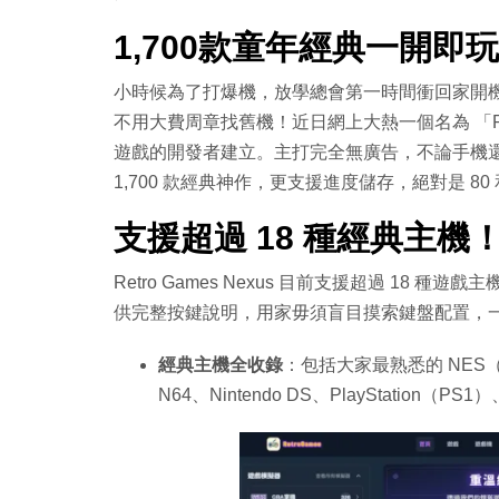
1,700款童年經典一開即
小時候為了打爆機，放學總會第一時間衝回家開
不用大費周章找舊機！近日網上大熱一個名為 「Retr
遊戲的開發者建立。主打完全無廣告，不論手機還電
1,700 款經典神作，更支援進度儲存，絕對是 80
支援超過 18 種經典主機
Retro Games Nexus 目前支援超過 18 
供完整按鍵說明，用家毋須盲目摸索鍵盤配置，
經典主機全收錄
：包括大家最熟悉的 NES（
N64、Nintendo DS、PlayStation（PS