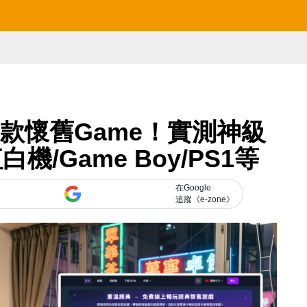
0款懷舊Game！實測神級
/Game Boy/PS1等
在Google
追蹤《e-zone》