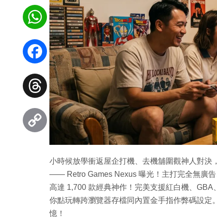
WhatsApp
Facebook
Threads
Copy
小時候放學衝返屋企打機、去機舖圍觀神人對決
Link
—— Retro Games Nexus 曝光！主打
高達 1,700 款經典神作！完美支援紅白機、GB
你點玩轉跨瀏覽器存檔同內置金手指作弊碼設定。快
憶！