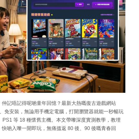
，仲記唔記得呢啲童年回憶？最新大熱嘅復古遊戲網站
完全無廣告、免安裝，無論用手機定電腦，打開瀏覽器就能一秒暢玩
A、PS1 等 18 種懷舊主機。本文帶嚟深度實測教學，教埋
啲入嚟一開即玩，無痛搵返 80 後、90 後嘅青春回