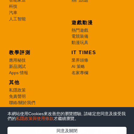
智能家居
熱門話題
科技
汽車
人工智能
遊戲動漫
熱門遊戲
電競裝備
動漫玩具
教學評測
IT TIMES
應用秘技
業界頭條
新品測試
AI 策略
Apps 情報
名家專欄
其他
私隱政策
免責聲明
聯絡/關於我們
本網站使用Cookies來改善您的瀏覽體驗, 請確定您同意及接受我
© 2026 e-zone. All Rights Reserved.
們的
私隱政策與使用條款
才繼續瀏覽。
在Google
同意及關閉
追蹤《e-zone》