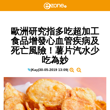
歐洲研究指多吃超加工
食品增發心血管疾病及
死亡風險！薯片汽水少
吃為妙
|
Kay
|
30-05-2019 13:09
|