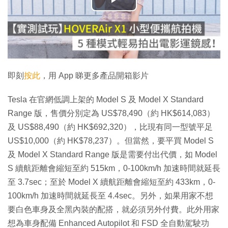
播
放
影
片
即刻
按此
，用 App 睇更多產品開箱影片
Tesla 在官網低調上架的 Model S 及 Model X Standard
Range 版，售價分別定為 US$78,490（約 HK$614,083）
及 US$88,490（約 HK$692,320），比現有同一型號平足
US$10,000（約 HK$78,237）。但當然，要平買 Model S
及 Model X Standard Range 版是需要付出代價，如 Model
S 續航距離會縮短至約 515km，0-100km/h 加速時間就延長
至 3.7sec；至於 Model X 續航距離會縮短至約 433km，0-
100km/h 加速時間就延長至 4.4sec。另外，如果用家不想
要白色車身及全黑內裝的配搭，就必須另外付費。此外用家
想為車身配備 Enhanced Autopilot 和 FSD 全自動駕駛功