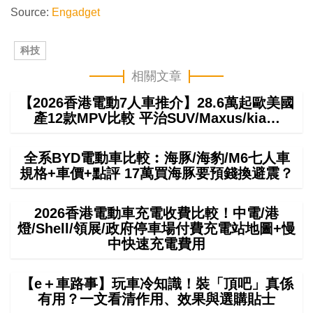
Source:
Engadget
科技
相關文章
【2026香港電動7人車推介】28.6萬起歐美國
產12款MPV比較 平治SUV/Maxus/kia…
全系BYD電動車比較︰海豚/海豹/M6七人車
規格+車價+點評 17萬買海豚要預錢換避震？
2026香港電動車充電收費比較！中電/港
燈/Shell/領展/政府停車場付費充電站地圖+慢
中快速充電費用
【e＋車路事】玩車冷知識！裝「頂吧」真係
有用？一文看清作用、效果與選購貼士