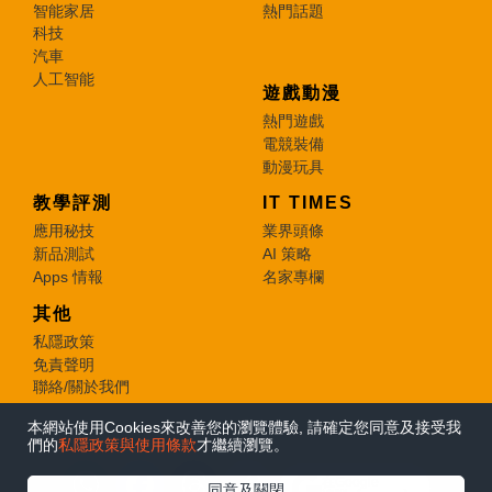
智能家居
熱門話題
科技
汽車
人工智能
遊戲動漫
熱門遊戲
電競裝備
動漫玩具
教學評測
IT TIMES
應用秘技
業界頭條
新品測試
AI 策略
Apps 情報
名家專欄
其他
私隱政策
免責聲明
聯絡/關於我們
本網站使用Cookies來改善您的瀏覽體驗, 請確定您同意及接受我
© 2026 e-zone. All Rights Reserved.
們的
私隱政策與使用條款
才繼續瀏覽。
在Google
同意及關閉