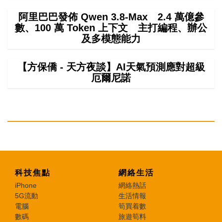
阿里巴巴發佈 Qwen 3.8-Max 2.4 萬億參
數、100 萬 Token 上下文 主打編程、辦公
及多模態能力
【方保僑 - 天方夜談】AI天氣預測應對超級
厄爾尼諾
科技焦點
網絡生活
iPhone
網絡熱話
5G流動
生活情報
電腦
筍買着數
數碼
旅遊筍料