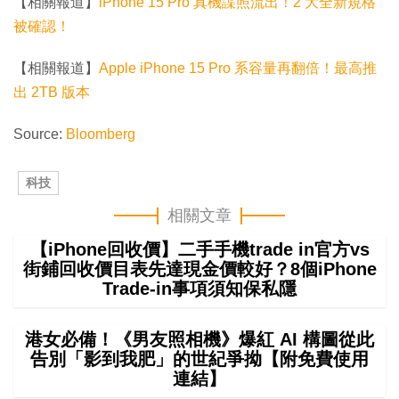
【相關報道】
iPhone 15 Pro 真機諜照流出！2 大全新規格
被確認！
【相關報道】
Apple iPhone 15 Pro 系容量再翻倍！最高推
出 2TB 版本
Source:
Bloomberg
科技
相關文章
【iPhone回收價】二手手機trade in官方vs
街鋪回收價目表先達現金價較好？8個iPhone
Trade-in事項須知保私隱
港女必備！《男友照相機》爆紅 AI 構圖從此
告別「影到我肥」的世紀爭拗【附免費使用
連結】