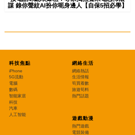
謀 錄你聲紋AI扮你呃身邊人【自保5招必學】
科技焦點
網絡生活
iPhone
網絡熱話
5G流動
生活情報
電腦
筍買着數
數碼
旅遊筍料
智能家居
熱門話題
科技
汽車
人工智能
遊戲動漫
熱門遊戲
電競裝備