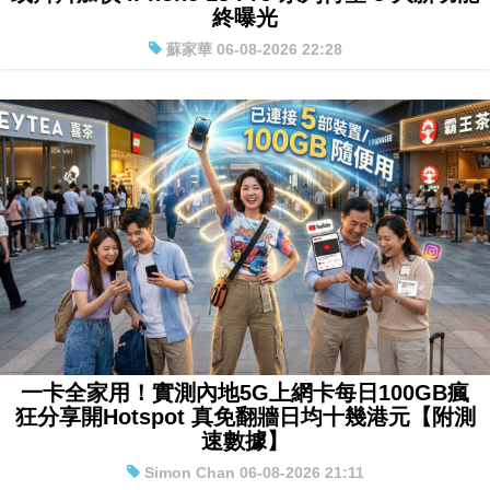
Apple 9 月發布會日期「疑是這天」？3 大產品
或齊齊加價 iPhone 18 Pro 系列待望 3 大新功能
終曝光
蘇家華 06-08-2026 22:28
一卡全家用！實測內地5G上網卡每日100GB瘋
狂分享開Hotspot 真免翻牆日均十幾港元【附測
速數據】