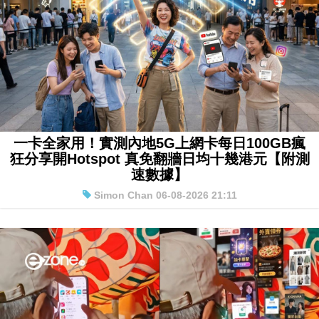
一卡全家用！實測內地5G上網卡每日100GB瘋
狂分享開Hotspot 真免翻牆日均十幾港元【附測
速數據】
Simon Chan 06-08-2026 21:11