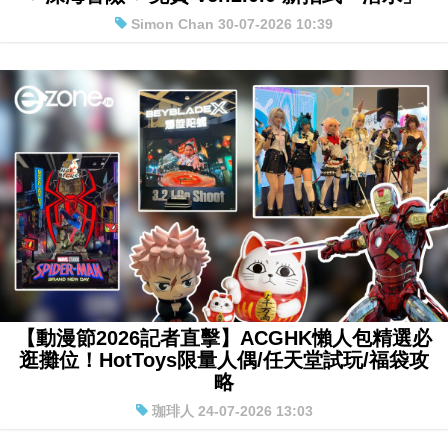
海底的城鎮」8 月 5 日發佈！百變怪 + 球球海獅
+ 深海冒險 + 免費 Ver.2.0.0 新招式「潛水」
Simon Chan 30-07-2026 10:39
【動漫節2026記者直擊】ACGHK懶人包精選必
逛攤位！HotToys限量人偶/任天堂試玩/福袋攻
略
珈琲人 24-07-2026 13:03