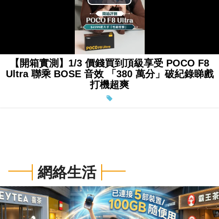
Play
Video
【開箱實測】1/3 價錢買到頂級享受 POCO F8
Ultra 聯乘 BOSE 音效 「380 萬分」破紀錄睇戲
打機超爽
網絡生活