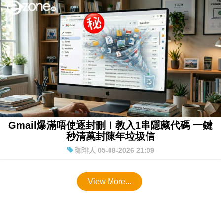
Gmail爆滿唔使逐封刪！教入1串隱藏代碼 一鍵
秒清萬封陳年垃圾信
珈琲人 05-08-2026 21:09
View More...