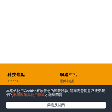
科技焦點
網絡生活
iPhone
網絡熱話
本網站使用Cookies來改善您的瀏覽體驗, 請確定您同意及接受我
5G流動
生活情報
們的
私隱政策與使用條款
才繼續瀏覽。
電腦
筍買着數
數碼
旅遊筍料
同意及關閉
智能家居
熱門話題