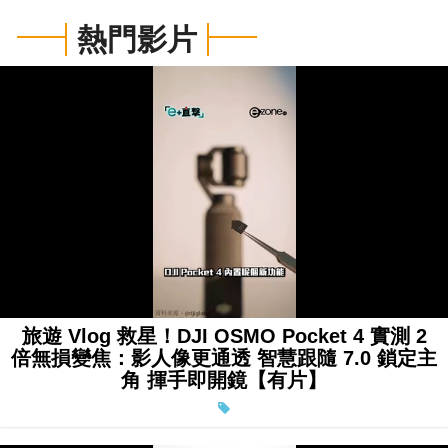
熱門影片
Loaded
:
Unmute
73.22%
旅遊 Vlog 救星！DJI OSMO Pocket 4 實測 2
倍無損變焦：影人像更通透 智慧跟隨 7.0 鎖定主
角 揮手即開鏡【有片】