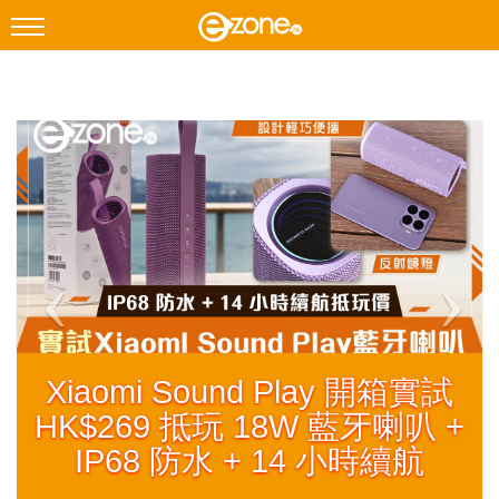
搜尋
Facebook
Instagram
科技焦點
網絡生活
遊戲動漫
教學評測
EduTech
Lenovo Yoga 9i 2-in-1 Gen 11
IT Times
Aura Edition 實測｜旗艦二合一
生成式AI與雲端應用
Intel Core Ultra 7 355 加持本地
Enterprise Digital Transformation
AI 運算