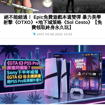
絕不能錯過！ Epic免費遊戲本週雙彈 暴力美學
射擊《OTXO》+地下城策略《Sol Cesto》【免
費領取終身永久玩】
2447 04-08-2026 14:05