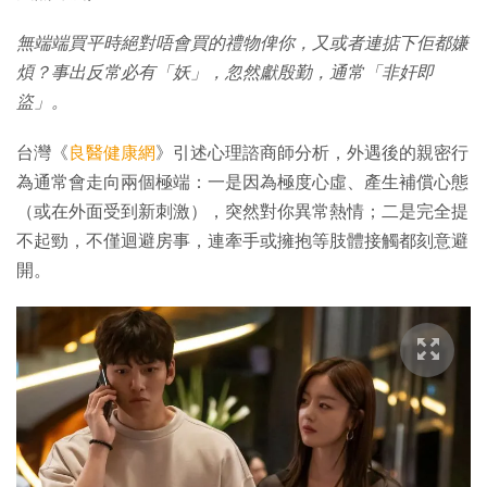
無端端買平時絕對唔會買的禮物俾你，又或者連掂下佢都嫌
煩？事出反常必有「妖」，忽然獻殷勤，通常「非奸即
盜」。
台灣《
良醫健康網
》引述心理諮商師分析，外遇後的親密行
為通常會走向兩個極端：一是因為極度心虛、產生補償心態
（或在外面受到新刺激），突然對你異常熱情；二是完全提
不起勁，不僅迴避房事，連牽手或擁抱等肢體接觸都刻意避
開。