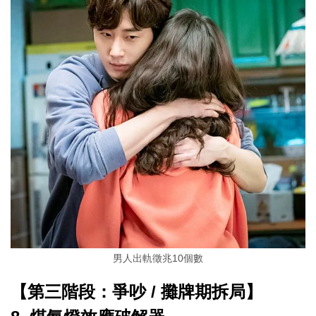
男人出軌徵兆10個數
【第三階段：爭吵 / 攤牌期拆局】