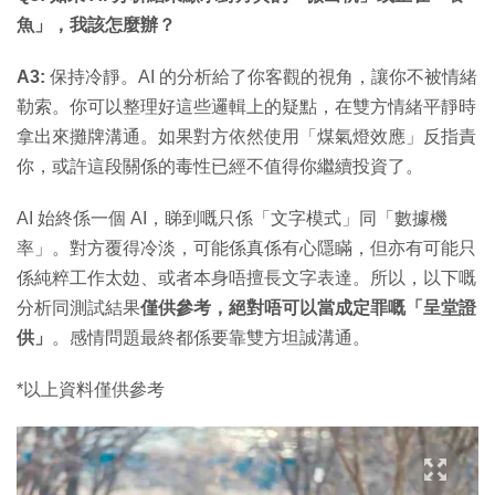
魚」，我該怎麼辦？
A3:
保持冷靜。AI 的分析給了你客觀的視角，讓你不被情緒
勒索。你可以整理好這些邏輯上的疑點，在雙方情緒平靜時
拿出來攤牌溝通。如果對方依然使用「煤氣燈效應」反指責
你，或許這段關係的毒性已經不值得你繼續投資了。
AI 始終係一個 AI，睇到嘅只係「文字模式」同「數據機
率」。對方覆得冷淡，可能係真係有心隱瞞，但亦有可能只
係純粹工作太攰、或者本身唔擅長文字表達。所以，以下嘅
分析同測試結果
僅供參考，絕對唔可以當成定罪嘅「呈堂證
供」
。感情問題最終都係要靠雙方坦誠溝通。
*以上資料僅供參考