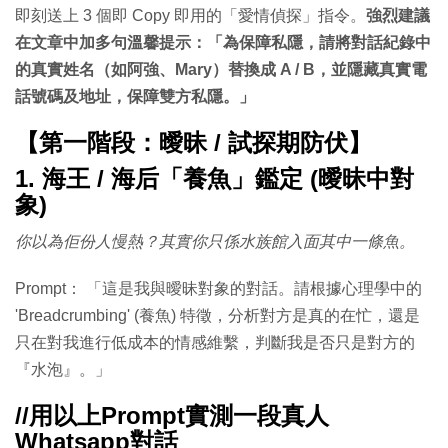
即刻送上 3 個即 Copy 即用的「愛情偵探」指令。
強烈建議
在文章中加多句溫馨提示：「為保障私隱，請將對話紀錄中
的真實姓名（如阿強、Mary）替換成 A / B，並隱藏真實電
話號碼及地址，保障雙方私隱。」
【第一階段：曖昧 / 試探期防伏】
1.
海王 / 海后「養魚」鑑定 (曖昧中對
象)
你以為佢份人慢熱？其實你只係水族館入面其中一條魚。
Prompt： 「這是我與曖昧對象的對話。請根據心理學中的
'Breadcrumbing' (養魚) 特徵，分析對方是真的在忙，還是
只在對我進行低成本的情感維繫，判斷我是否只是對方的
『水泡』。」
//用以上Prompt實測一段真人
Whatsapp對話