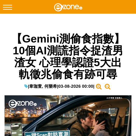
搜尋
【Gemini測偷食指數】
Facebook
Instagram
10個AI測謊指令捉渣男
科技焦點
渣女 心理學認證5大出
網絡生活
軌徵兆偷食有跡可尋
遊戲動漫
教學評測
|
韋珈萱, 何樂希
|
03-08-2026 00:00
|
EduTech
IT Times
生成式AI與雲端應用
Enterprise Digital Transformation