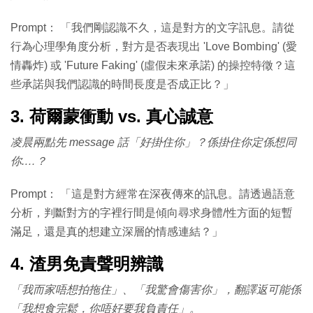
Prompt： 「我們剛認識不久，這是對方的文字訊息。請從
行為心理學角度分析，對方是否表現出 'Love Bombing' (愛
情轟炸) 或 'Future Faking' (虛假未來承諾) 的操控特徵？這
些承諾與我們認識的時間長度是否成正比？」
3. 荷爾蒙衝動 vs. 真心誠意
凌晨兩點先 message 話「好掛住你」？係掛住你定係想同
你.…？
Prompt： 「這是對方經常在深夜傳來的訊息。請透過語意
分析，判斷對方的字裡行間是傾向尋求身體/性方面的短暫
滿足，還是真的想建立深層的情感連結？」
4. 渣男免責聲明辨識
「我而家唔想拍拖住」、「我驚會傷害你」，翻譯返可能係
「我想食完鬆，你唔好要我負責任」。