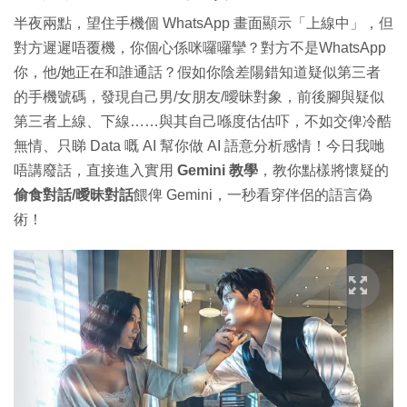
半夜兩點，望住手機個 WhatsApp 畫面顯示「上線中」，但
對方遲遲唔覆機，你個心係咪囉囉攣？對方不是WhatsApp
你，他/她正在和誰通話？假如你陰差陽錯知道疑似第三者
的手機號碼，發現自己男/女朋友/曖昧對象，前後腳與疑似
第三者上線、下線……與其自己喺度估估吓，不如交俾冷酷
無情、只睇 Data 嘅 AI 幫你做 AI 語意分析感情！今日我哋
唔講廢話，直接進入實用
Gemini 教學
，教你點樣將懷疑的
偷食對話/曖昧對話
餵俾 Gemini，一秒看穿伴侶的語言偽
術！