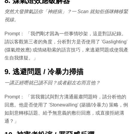
8. 煤氣燈效應破解器
突然大發脾氣話你「神經病」？一 Scan 就知佢係咪轉移緊
視線。
Prompt： 「我們剛才因為一些事情吵架，這是對話紀錄。
請以客觀第三者的角度，分析對方是否使用了 'Gaslighting'
(煤氣燈效應) 或情緒勒索的語言技巧，來逃避問題或使我產
生自我懷疑。」
9. 逃避問題 / 冷暴力掃描
一講正經嘢就已讀不回？或者顧左右而言他？
Prompt： 「當我嘗試與對方溝通嚴肅問題時，請分析他的
回應。他是否使用了 'Stonewalling' (築牆/冷暴力) 策略，例
如刻意轉移話題、給予無意義的敷衍回應，或直接拒絕溝
通？」