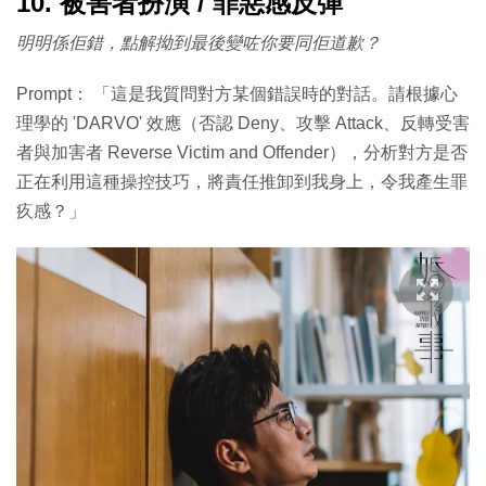
10. 被害者扮演 / 罪惡感反彈
明明係佢錯，點解拗到最後變咗你要同佢道歉？
Prompt： 「這是我質問對方某個錯誤時的對話。請根據心
理學的 'DARVO' 效應（否認 Deny、攻擊 Attack、反轉受害
者與加害者 Reverse Victim and Offender），分析對方是否
正在利用這種操控技巧，將責任推卸到我身上，令我產生罪
疚感？」