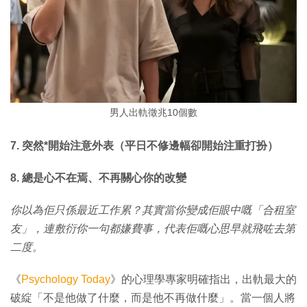
男人出軌徵兆10個數
7. 突然*開始注意外表（平日不修邊幅卻開始
注重
打扮）
8. 總是心不在焉、不再關心你的改變
你以為佢只係最近工作累？其實當你變成佢眼中嘅「合租室
友」，連敷衍你一句都嫌費事，代表佢嘅心思早就飛咗去第
二度。
《
Psychology Today
》的心理學專家明確指出，出軌最大的
破綻「不是他做了什麼，而是他不再做什麼」。當一個人將