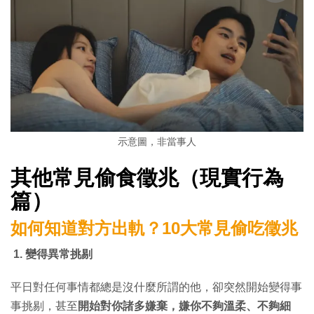
示意圖，非當事人
其他常見偷食徵兆（現實行為
篇）
如何知道對方出軌？10大常見偷吃徵兆
1. 變得異常挑剔
平日對任何事情都總是沒什麼所謂的他，卻突然開始變得事
事挑剔，甚至
開始對你諸多嫌棄，嫌你不夠溫柔、不夠細