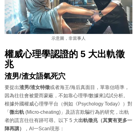
示意圖，非當事人
權威心理學認證的 5 大出軌
徵
兆
渣男/渣女語氣死穴
要捉出
渣男/渣女特徵
或者海王/海后真面目，單靠估唔準，
因為往往會被愛而蒙蔽，不如靠心理學/數據來試試分析。
根據外國權威心理學平台（例如《Psychology Today》）對
「
微出軌
(Micro-cheating)」及語言欺騙行為的研究，出軌
者的謊言往往有跡可尋。以下 5 大
出軌徵兆（其實有更多一
陣再講）
，AI一Scan現形：