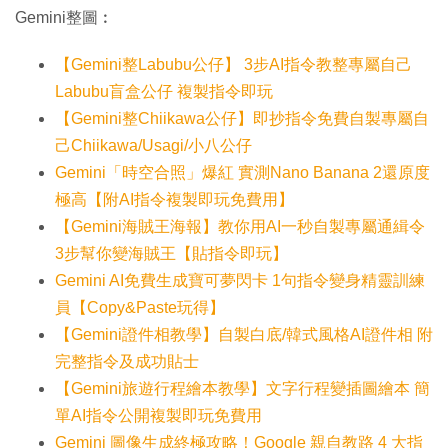
Gemini整圖︰
【Gemini整Labubu公仔】 3步AI指令教整專屬自己
Labubu盲盒公仔 複製指令即玩
【Gemini整Chiikawa公仔】即抄指令免費自製專屬自
己Chiikawa/Usagi/小八公仔
Gemini「時空合照」爆紅 實測Nano Banana 2還原度
極高【附AI指令複製即玩免費用】
【Gemini海賊王海報】教你用AI一秒自製專屬通緝令
3步幫你變海賊王【貼指令即玩】
Gemini AI免費生成寶可夢閃卡 1句指令變身精靈訓練
員【Copy&Paste玩得】
【Gemini證件相教學】自製白底/韓式風格AI證件相 附
完整指令及成功貼士
【Gemini旅遊行程繪本教學】文字行程變插圖繪本 簡
單AI指令公開複製即玩免費用
Gemini 圖像生成終極攻略！Google 親自教路 4 大指