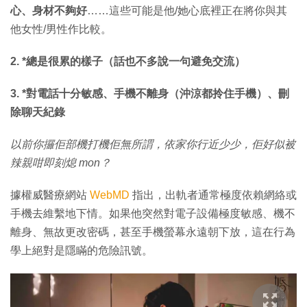
心、身材不夠好
……這些可能是他/她心底裡正在將你與其
他女性/男性作比較。
2. *總是很累的樣子（話也不多說一句避免交流）
3. *對電話十分敏感、手機不離身
（沖涼都拎住
手機
）
、刪
除聊天紀錄
以前你攞佢部機打機佢無所謂，依家你行近少少，佢好似被
辣親咁即刻熄 mon？
據權威醫療網站
WebMD
指出，出軌者通常極度依賴網絡或
手機去維繫地下情。如果他突然對電子設備極度敏感、機不
離身、無故更改密碼，甚至手機螢幕永遠朝下放，這在行為
學上絕對是隱瞞的危險訊號。