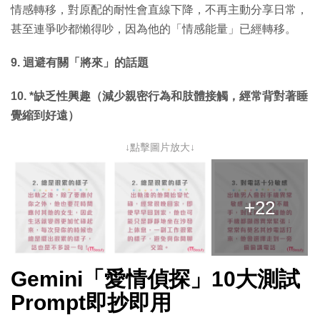
情感轉移，對原配的耐性會直線下降，不再主動分享日常，
甚至連爭吵都懶得吵，因為他的「情感能量」已經轉移。
9. 迴避有關「將來」的話題
10. *缺乏性興趣（減少親密行為和肢體接觸，經常背對著睡
覺縮到好遠）
↓點擊圖片放大↓
+22
Gemini「愛情偵探」10大測試
Prompt即抄即用