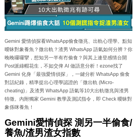
特集
Gemini 愛情偵探看WhatsApp偷食徵兆、出軌心理學。點知
曖昧對象養魚？微出軌？渣男 WhatsApp 語氣如何分辨？你
晚晚囉囉攣，想知另一半有冇偷食？與其上連登感情台開
Post派綠帽花生，不如交俾 AI 做語意分析！ezone找了
Gemini 化身「最強愛情偵探」，一鍵分析 WhatsApp 偷食
對話紀錄，精準捉出心理學認證的「微出軌 (Micro-
cheating)」及渣男 WhatsApp 語氣等10大出軌徵兆與渣男
特徵。內附獨家 Gemini 教學及測試指令，即 Check 曖昧對
象係咪養魚！
Gemini愛情偵探 測另一半偷食/
養魚/渣男渣女指數