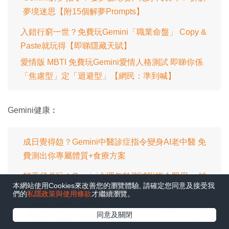
夢境迷思【附15個解夢Prompts】
入錯行窮一世？免費玩Gemini「職業命盤」 Copy &
Paste就玩得【即睇隱藏天賦】
愛情版 MBTI 免費玩Gemini愛情人格測試 即睇你係
「焦慮型」定「迴避型」【網民：準到喊】
Gemini健康︰
成日覺得攰？Gemini中醫診症指令變身AI老中醫 免
費測出你專屬體質+食療方案
打工仔必玩！Gemini心理年齡測試附指令即用 一鍵
本網站使用Cookies來改善您的瀏覽體驗, 請確定您同意及接受我
分析你精神健康狀況
們的
私隱政策與使用條款
才繼續瀏覽。
在Google
同意及關閉
追蹤《e-zone》
Gemini辦公技能︰