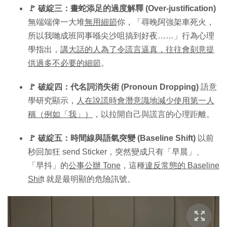
🚩 破綻三：畫蛇添足的過度解釋 (Over-justification)
無端端俾一大堆
無用細節
你，「尋晚阿強架車死火，
所以我哋成班同事喺尖沙咀搞到好夜……」行為心理
學指出，
講大話的人為了令謊言逼真，往往會刻意提
供過多不必要的細節
。
🚩 破綻四：代名詞消失術 (Pronoun Dropping)
語意
學研究顯示，
人在說謊時會潛意識地減少使用第一人
稱（例如「我」）
，以拉開自己與謊言的心理距離。
🚩 破綻五：時間線與語氣突變 (Baseline Shift)
以前
秒回加狂 send Sticker，突然變成只有「早晨」、
「早抖」的
公事公辦 Tone
，這種
違反常態的 Baseline
Shif
t 就是最明顯的危險訊號。