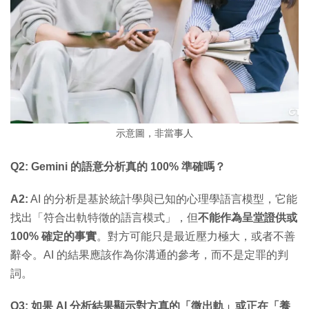
示意圖，非當事人
Q2: Gemini 的語意分析真的 100% 準確嗎？
A2:
AI 的分析是基於統計學與已知的心理學語言模型，它能
找出「符合出軌特徵的語言模式」，但
不能作為呈堂證供或
100% 確定的事實
。對方可能只是最近壓力極大，或者不善
辭令。AI 的結果應該作為你溝通的參考，而不是定罪的判
詞。
Q3: 如果 AI 分析結果顯示對方真的「微出軌」或正在「養