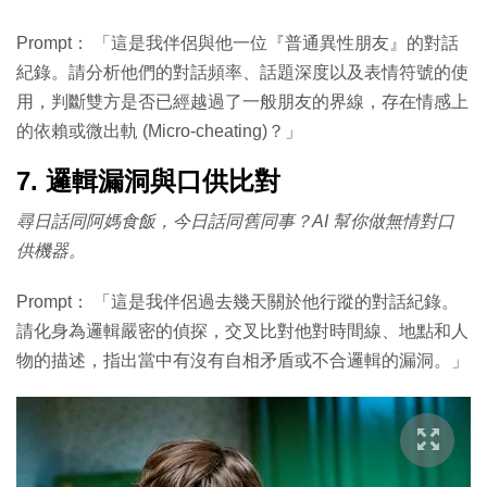
Prompt： 「這是我伴侶與他一位『普通異性朋友』的對話
紀錄。請分析他們的對話頻率、話題深度以及表情符號的使
用，判斷雙方是否已經越過了一般朋友的界線，存在情感上
的依賴或微出軌 (Micro-cheating)？」
7. 邏輯漏洞與口供比對
尋日話同阿媽食飯，今日話同舊同事？AI 幫你做無情對口
供機器。
Prompt： 「這是我伴侶過去幾天關於他行蹤的對話紀錄。
請化身為邏輯嚴密的偵探，交叉比對他對時間線、地點和人
物的描述，指出當中有沒有自相矛盾或不合邏輯的漏洞。」