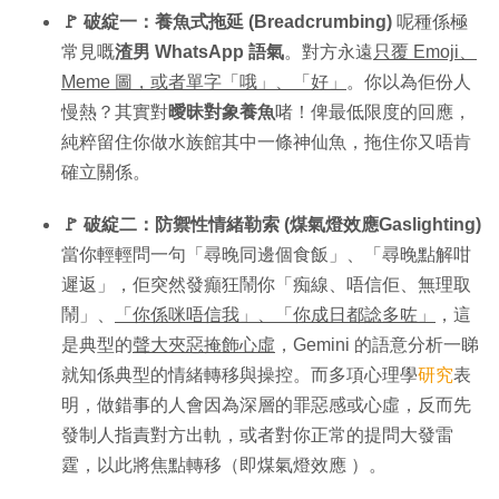
🚩 破綻一：養魚式拖延 (Breadcrumbing)
呢種係極
常見嘅
渣男 WhatsApp 語氣
。對方永遠
只覆 Emoji、
Meme 圖，或者單字「哦」、「好」
。你以為佢份人
慢熱？其實對
曖昧對象養魚
啫！俾最低限度的回應，
純粹留住你做水族館其中一條神仙魚，拖住你又唔肯
確立關係。
🚩 破綻二：防禦性情緒勒索 (煤氣燈效應Gaslighting)
當你輕輕問一句「尋晚同邊個食飯」、「尋晚點解咁
遲返」，佢突然發癲狂鬧你「痴線、唔信佢、無理取
鬧」、
「你係咪唔信我」、「你成日都諗多咗」
，這
是典型的
聲大夾惡掩飾心虛
，Gemini 的語意分析一睇
就知係典型的情緒轉移與操控。而多項心理學
研究
表
明，做錯事的人會因為深層的罪惡感或心虛，反而先
發制人指責對方出軌，或者對你正常的提問大發雷
霆，以此將焦點轉移（即煤氣燈效應 ）。