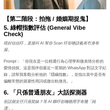
【第二階段：拍拖 / 婚姻期捉鬼】
5. 綠帽指數評估 (General Vibe
Check)
唔好估估吓，直接叫 AI 幫你 Scan 吓佢啲語氣有冇身有
屎。
Prompt： 「你現在是一位精通行為心理學和微表情分析的
愛情偵探。這是我伴侶最近一星期的 WhatsApp 對話文字紀
錄，請幫我客觀分析他的『隱瞞指數』，並指出當中是否有
偏離常態的迴避性用詞或微出軌徵兆。」
6. 「只係普通朋友」大話探測器
佢話個女仔只係契妹？等 AI 睇吓佢哋啲用字有幾「純
潔」。