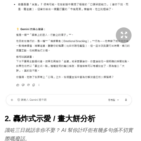
2. 轟炸式示愛 / 畫大餅分析
識咗三日就話非你不娶？ AI 幫你計吓佢有幾多句係不切實
際嘅廢話。