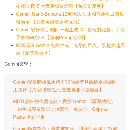
令秘技 附 5 大實用場景示範【免設定即用】
Gemini Nano-Banana 12種玩法 唔止AI普通生成圖片
咁簡單 【直接複製指令就玩得】
Gemini變身毒舌老師 一鍵生成IG「批改對比圖」手把
手教你執靚IG 【詳細Prompt公開】
IG新玩法 Gemini免費生成「進擊的巨人」景越大越震
撼【附實測有片】
Gemini玄學︰
Gemini變身睇相風水佬！30個超準算命指令複製即
用免費【八字/塔羅/生命靈數自測財運姻緣】
MBTI 詳細報告要收錢？實測 Gemini「隱藏功能」
一鍵生成專業測試：無廣告、免課金、Copy &
Paste 指令即用
Gemini解夢指令︰發夢被蛇咬、甩牙代表咩？ 拆解