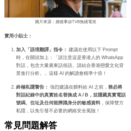
圖片來源：婚後事@TVB無綫電視
實用小貼士：
加入「語境翻譯」指令：
建議在使用以下 Prompt
時，在開頭加上：「請注意這是香港人的 WhatsApp
對話，包含大量廣東話俗語。請結合香港戀愛文化背
景進行分析。」這樣 AI 的解讀會精準十倍！
終極私隱警告：
強烈建議在餵料給 AI 之前，
務必將
對話紀錄中的真實姓名替換成 A / B，並隱藏真實電話
號碼、住址及任何能辨識身分的敏感資料
，保障雙方
私隱，以免引發不必要的網絡安全風險！
常見問題解答